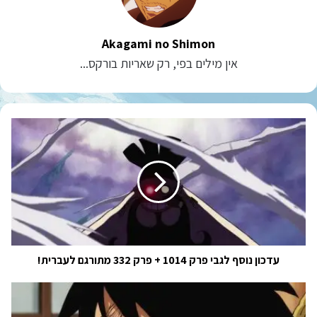
Akagami no Shimon
אין מילים בפי, רק שאריות בורקס...
עדכון
נוסף
לגבי
פרק
1014
+
פרק
332
מתורגם
לעברית!
עדכון נוסף לגבי פרק 1014 + פרק 332 מתורגם לעברית!
סוף
סוף