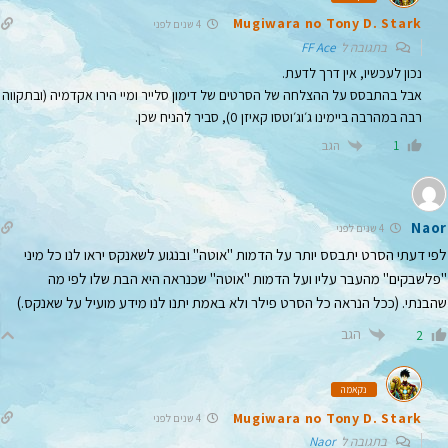
Mugiwara no Tony D. Stark
4 שנים לפני
בתגובה ל
FF Ace
נכון לעכשיו, אין דרך לדעת.
אבל בהתבסס על ההצלחה של הסרטים של דימון סלייר ומיי הירו אקדמיה (ובתקווה
רבה במהרבה ביימינו ג׳וג׳וטסו קאיזן 0), סביר להניח שכן.
הגב
1
Naor
4 שנים לפני
לפי דעתי הסרט יתבסס יותר על הדמות "אוטה" ובנגוע לשאנקס יראו לנו כל מיני
"פלשבקים" מהעבר עליו ועל הדמות "אוטה" שכנראה היא הבת שלו לפי מה
שהבנתי. (ככל הנראה כל הסרט פילר ולא באמת יתנו לנו מידע מועיל על שאנקס.)
הגב
2
נקאמה
Mugiwara no Tony D. Stark
4 שנים לפני
בתגובה ל
Naor