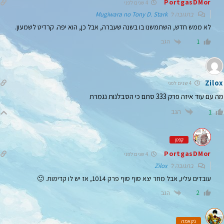
PortgasDMor
4 שנים לפני
בתגובה ל
Mugiwara no Tony D. Stark
לא ממש חדש, השתמשנו בו בשנה שעברה, אבל כן, הוא יפה. קרדיט לשמעון.
הגב
1
Zilox
4 שנים לפני
מה עם עוד איזה פרק 333 סתם כי הסבלנות נגמרת
הגב
1
קפטן
PortgasDMor
4 שנים לפני
בתגובה ל
Zilox
עובדים עליו, אבל מחר יצא סוף סוף פרק 1014, אז יש לו קדימות. 🙂
הגב
2
נקאמה