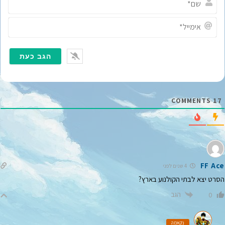
ם
*
א
י
מ
י
י
ל
*
COMMENTS
17
FF Ace
4 שנים לפני
הסרט יצא לבתי הקולנוע בארץ?
הגב
0
נקאמה