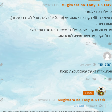
Mugiwara no Tony D. Stark
4 שנים לפני
טריילר פסיכי לגמרי.
ראיתי אותו 40 דקות אחרי שהוא יצא (שזה 1:40 בלילה, אבל לא נדבר על זה),
והתחרפנתי.
אני מקווה שבקרוב יהיה טריילר חדש שכבר יהיה גם באורך מלא.
בכול מקרה, אני מאוד מצפה לסרט הזה.
הגב
1
תהל עוז
4 שנים לפני
וואה, אז זה לא על שאנקס, קצת מבאס
הגב
2
נקאמה
Mugiwara no Tony D. Stark
4 שנים לפני
בתגובה ל
תהל עוז