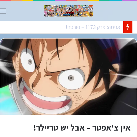
ת
אנימה: פרק 1173 – פורסם!
אין צ'אפטר – אבל יש טריילר!