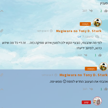
מעניין
הגב
2
נקאמה
Mugiwara no Tony D. Stark
4 שנים לפני
בתגובה ל
אבי
לפי מה שהבנתי, כובעיי הקש ילכו למעין אירוע מוזיקה כזה… זה דיי כל מה שידוע
כרגע, למיטב ידיעתי.
הגב
1
נקאמה
Mugiwara no Tony D. Stark
4 שנים לפני
אהבתי את העיצוב החדש לפסח 🙂 ממש יפה.
הגב
1
קפטן