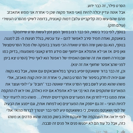
הסרט פילר, זה כבר ידוע.
אבל אוטה עדיין יכולה להיות (ואני מאוד מקווה שכן כי אחרת אני ממש אתאכזב
מהם שהם עשו כזה קליקבייט עלוב) דמות קאנונית, בדומה לשיקי מהסרט העשירי
(עולם חזק).
בנוסף, לפי בכיר בטואי, הפ כבר רצו במשך המון זמן לעשות סרט שייתמקד
בשאנקס, ואודה תמיד סירב לאפשר להם – עד עכשיו, בגלל חגיגות ה- 25 למנגה.
בנוסף, הוא גם טוען שזה הסרט שאודה הכי מעורב בהפקה שלו מכול הסרטיםצשל
וואן פיס. אז אני לא אתפלא אם ייחשף שם מידע חדש קאנוני משמעותי, בדיוק כמו
שבנהירה חשפו את זה שהשם האמיתי של ראפטל הוא לאף טייל (הסרט יצא ביפן
לפני שהצ׳אפטר שחשף את זה יצא).
וכן, זה כבר ברור ששאנקס יופיע בעיקר בפלאשבאקים עם אוטה, אבל בוא נקווה
שגם יהיה לו חלק בסיפור של הסרט בהווה, כי אחרת זה יהיה קצת מאכזב, אולי
משהו שהוא מגיע לשם בסוף הסרט אחרי שאוטה כבר ״תובס״ ע״י לופי ועוצר את
המארינס שתוקפים את האי (כי אני לא אתפלא אם יהיו כאלה), ואז יראו לו התקפה
אחת ממנו כדיי לחרפן את המעריצים והקרדיטים יתחילו… משהו כזה לדעתי יכול
להיות הגיוני – זה גם ייספק את המעריצים (או לפחות אותי), וגם יימנע את הבעיה
של לופי ושאנקס נפגשים, כי כששאנקס יגיע לופי כבר ייצטרך לברוח מהאי. אולי
לופי ייראה את המתקפה של שאנקס ויהיה בשוק מכמה שהוא מדהים או משהו
כזה, אבל כל עוד הם לא ייפגשו פנים אל פנים זה סבבה.
הגב
2