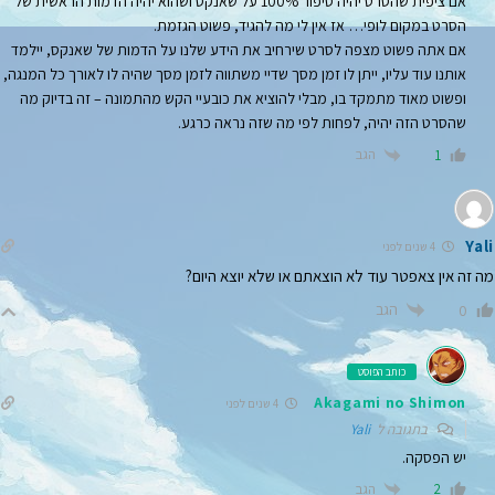
אם ציפית שהסרט יהיה סיפור 100% על שאנקס ושהוא יהיה הדמות הראשית של
הסרט במקום לופי… אז אין לי מה להגיד, פשוט הגזמת.
אם אתה פשוט מצפה לסרט שירחיב את הידע שלנו על הדמות של שאנקס, יילמד
אותנו עוד עליו, ייתן לו זמן מסך שדיי משתווה לזמן מסך שהיה לו לאורך כל המנגה,
ופשוט מאוד מתמקד בו, מבלי להוציא את כובעיי הקש מהתמונה – זה בדיוק מה
שהסרט הזה יהיה, לפחות לפי מה שזה נראה כרגע.
הגב
1
Yali
4 שנים לפני
מה זה אין צאפטר עוד לא הוצאתם או שלא יוצא היום?
הגב
0
כותב הפוסט
Akagami no Shimon
4 שנים לפני
בתגובה ל
Yali
יש הפסקה.
הגב
2