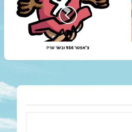
ובשר
טרי!
צ'אפטר 986 ובשר טרי!