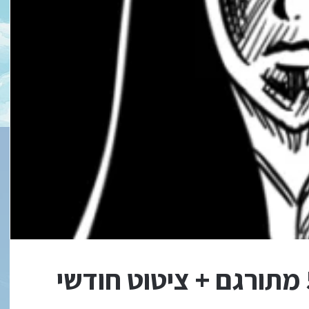
בחזרה ללבלי צ'אפטר 5 מתורגם + ציטוט חודשי