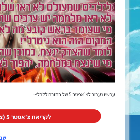
עכשיו נעבור לצ'אפטר 5 של בחזרה ללבלי~
לקריאת צ'אפטר 5 (צ'אפטר אחד לפני האחרון)
שבת