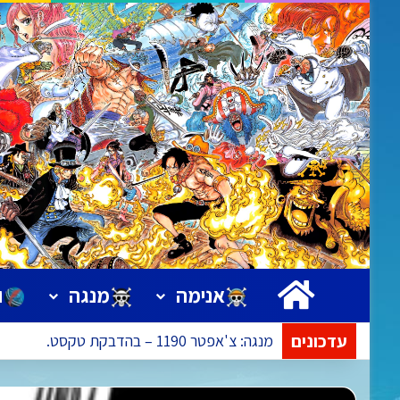
ראשי
אנימה
מנגה
ו
עדכונים
אנימה: פרק 1173 – ישודר בתאריך 09.08.