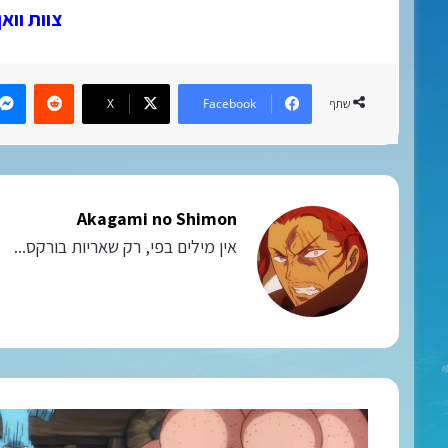
צוות ווא
eddit
X
Facebook
שתף
Akagami no Shimon
אין מילים בפי, רק שאריות בורקס...
וואן
פיס