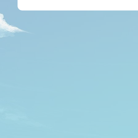
י
ל
*