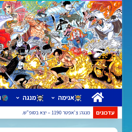
ראשי
אנימה
מנגה
ו
עדכונים
מנגה: צ'אפטר 1190 – יצא בסופ"ש.