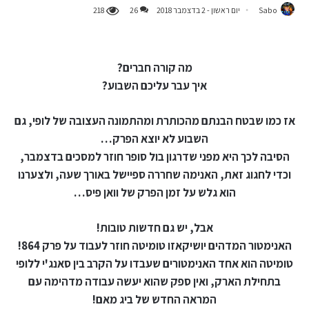
Sabo
יום ראשון - 2 בדצמבר 2018
26
218
מה קורה חברים?
איך עבר עליכם השבוע?
אז כמו שבטח הבנתם מהכותרת ומהתמונה העצובה של לופי, גם
השבוע לא יוצא הפרק…
הסיבה לכך היא מפני שדרגון בול סופר חוזר למסכים בדצמבר,
וכדי לחגוג זאת, האנימה שחררה ספיישל באורך שעה, ולצערנו
הוא גלש על זמן הפרק של וואן פיס…
אבל, יש גם חדשות טובות!
האנימטור המדהים יושיקאזו טומיטה חוזר לעבוד על פרק 864!
טומיטה הוא אחד האנימטורים שעבדו על הקרב בין סאנג'י ללופי
בתחילת הארק, ואין ספק שהוא יעשה עבודה מדהימה עם
המראה החדש של ביג מאם!