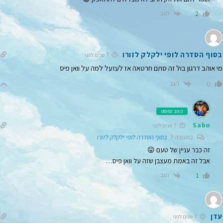
הגב
2
בסוף הסדרה לופי ילקלק לזורו
7 שנים לפני
מי אוהב דרגון בול זה סתם חרטאה אז לעזעל למה על וואן פיס
הגב
0
כותב הפוסט
Sabo
7 שנים לפני
בתגובה ל
בסוף הסדרה לופי ילקלק לזורו
זה כבר עניין של טעם 😛
אבל זה באמת מעצבן שזה על וואן פיס…
הגב
1
עדן
7 שנים לפני