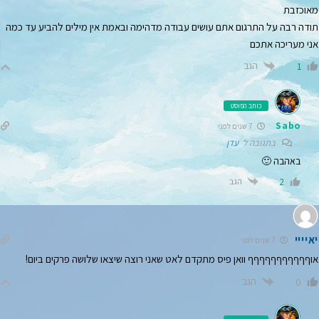
מאוכזבת
תודה רבה על התרגום אתם עושים עבודה מדהימה ובאמת אין מילים להביע עד כמה
אני מעריכה אתכם
הגב
1
כותב הפוסט
Sabo
7 שנים לפני
בתגובה ל
עדן
באהבה 🙂
הגב
2
יאיייי
7 שנים לפני
אוףףףףףףףףףףף וואן פיס מתקדם לאט שאני רוצה שיצאו שלושה פרקים ביום!
הגב
0