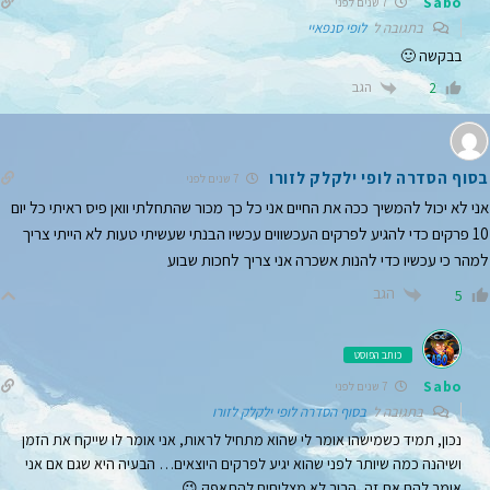
Sabo
7 שנים לפני
בתגובה ל
לופי סנפאיי
בבקשה 🙂
הגב
2
בסוף הסדרה לופי ילקלק לזורו
7 שנים לפני
אני לא יכול להמשיך ככה את החיים אני כל כך מכור שהתחלתי וואן פיס ראיתי כל יום
10 פרקים כדי להגיע לפרקים העכשווים עכשיו הבנתי שעשיתי טעות לא הייתי צריך
למהר כי עכשיו כדי להנות אשכרה אני צריך לחכות שבוע
הגב
5
כותב הפוסט
Sabo
7 שנים לפני
בתגובה ל
בסוף הסדרה לופי ילקלק לזורו
נכון, תמיד כשמישהו אומר לי שהוא מתחיל לראות, אני אומר לו שייקח את הזמן
ושיהנה כמה שיותר לפני שהוא יגיע לפרקים היוצאים… הבעיה היא שגם אם אני
אומר להם את זה, הרוב לא מצליחים להתאפק 😉