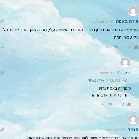
איזה באסה
7 שנים לפני
אוף אני לא סובל את דרגון בול…. הסידרה השנואה עלי, מקווה שאף אחד לא יתנפל
עלי עכשיו חחח
הגב
-2
נייב
7 שנים לפני
בתגובה ל
איזה באסה
סופר זה באמת גרוע
זי זה ילדות זה אהבהההה
הגב
2
תמיר
7 שנים לפני
מעצבן אם כבר צריכים לעשות לוואן פיס בכמות הזמן הזה שני פרקים