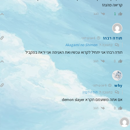
קריאה מהנה!
הגב
1
תודה רבה!
6 שנים לפני
בתגובה ל
Akagami no Shimon
תודה רבה! אני יתחיל לקרוא עכשיו ואת האנימה אני יראה במקביל
הגב
0
why
6 שנים לפני
בתגובה ל
תודה רבה!
אם אתה משועמם תקרא demon slayer
הגב
0