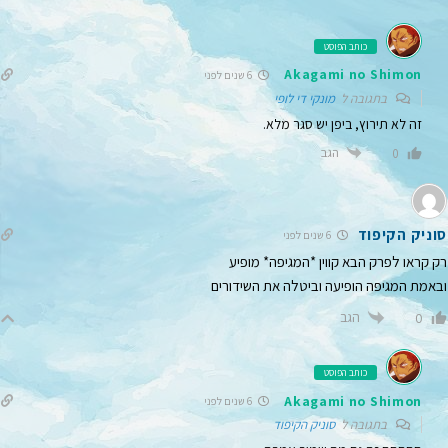
כותב הפוסט
Akagami no Shimon
6 שנים לפני
בתגובה ל
מונקי די לופי
זה לא תירוץ, ביפן יש סגר מלא.
הגב
0
סוניק הקיפוד
6 שנים לפני
רק קראו לפרק הבא קווין *המגיפה* מופיע
ובאמת המגיפה הופיעה וביטלה את השידורים
הגב
0
כותב הפוסט
Akagami no Shimon
6 שנים לפני
בתגובה ל
סוניק הקיפוד