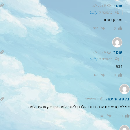
עומר
6 שנים לפני
בתגובה ל
Luffy
מסומן באדום
הגב
0
עומר
6 שנים לפני
בתגובה ל
Luffy
934
הגב
0
בלטה טיימה
6 שנים לפני
אני לא מביא אם יש היום יום הולדת ללופי למה אין פרק אנשים למה
הגב
0