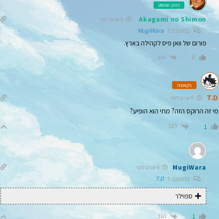
כותב הפוסט
Akagami no Shimon
6 שנים לפני
בתגובה ל
MugiWara
פורום של וואן פיס לקהילה בארץ.
הגב
0
נקאמה
T.D
6 שנים לפני
מי זה הרוקס הזה? מתי הוא הופיע?
הגב
1
MugiWara
6 שנים לפני
בתגובה ל
T.D
ספוילר
הגב
1