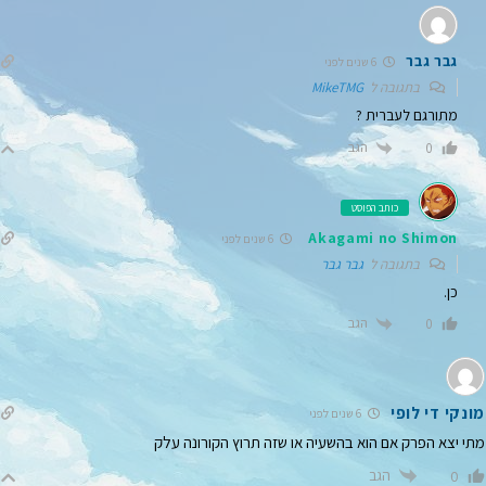
גבר גבר
6 שנים לפני
בתגובה ל
MikeTMG
מתורגם לעברית ?
הגב
0
כותב הפוסט
Akagami no Shimon
6 שנים לפני
בתגובה ל
גבר גבר
כן.
הגב
0
מונקי די לופי
6 שנים לפני
מתי יצא הפרק אם הוא בהשעיה או שזה תרוץ הקורונה עלק
הגב
0