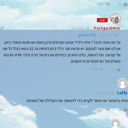
הגב
0
קפטן
PortgasDMor
6 שנים לפני
בתגובה ל
gold d luffy
על מה אתה מדבר? איזה דיליי? אנחנו מוציאים פרק באותו יום שהוא משודר ביפן.
אין לנו שום פער לצמצם. יש עכשיו סגר כללי ביפן לפחות עד 31 במאי בגלל גל שני
של קורונה. מה לעשות, כולנו מחכים. בינתיים עובדים על פרקי פילר שלא תורגמו
מעולם ועל הצ'אפטרים הראשונים.
הגב
0
Luffy
6 שנים לפני
איזה צ'אפטר אני אמור לקרוא כדי להמשיך את העלילה של האנימה
הגב
0