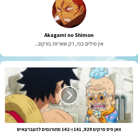
Akagami no Shimon
אין מילים בפי, רק שאריות בורקס...
וואן
פיס
פרקים
929,
141
ו-142
מתורגמים
להעברעאיש
וואן פיס פרקים 929, 141 ו-142 מתורגמים להעברעאיש