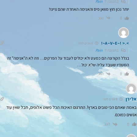
בתגובה ל
Pain
יותר נכון חוץ מוואן פיס והאנימה האחרת שהם ציינו?
הגב
0
>.< !~A~V~E~!
6 שנים לפני
בתגובה ל
Pain
בגלל הקורונה הם כמעט ולא יכולים לעבוד על הפרקים… וזה לא ה"אנימה" זה
הסטודיו שעובד עליה שלא יכול…
הגב
0
אלירן
6 שנים לפני
באמת שאתם הכי טובים בארץ!. התרגום האיכות הכל פשוט אלופים, חבל שאין עוד
אנשים כמוכם.
הגב
0