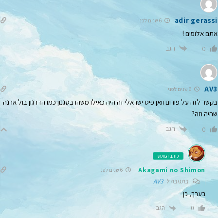
adir gerassi
6 שנים לפני
אתם אלופים !
הגב
0
AV3
6 שנים לפני
בקשר לזה על פורום וואן פיס ישראלי זה היה כאילו משהו בסגנון כמו הדרגון בול ארנה
שהיה וזה?
הגב
0
כותב הפוסט
Akagami no Shimon
6 שנים לפני
בתגובה ל
AV3
בערך, כן
הגב
0