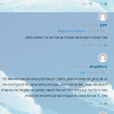
הגב
1
ססון
6 שנים לפני
בתגובה ל
Akagami no Shimon
אולי תצתרף דמוט חדשה שאכלה או אכל את פרי התחיה-תחיה.
הגב
1
MugiWara
6 שנים לפני
בתגובה ל
ססון
זה של ברוק, וזה מחיה רק אותו, כלומר, רק אם לזבק עצמו היה את הפרי הוא יכל
להחיות את עצמו, ואם זה היה המצב, וזבק היה בחיים עכשיו, אז לברוק לו היה את
הפרי כי כל עוד זבק בחיים הפרי לא יכול להיווצר מחדש, מה שמבטל את התיאוריה
שלך, כי אם היא נכונה, אז העובדה שברוק בחיים היא לא הגיונית.
הגב
1