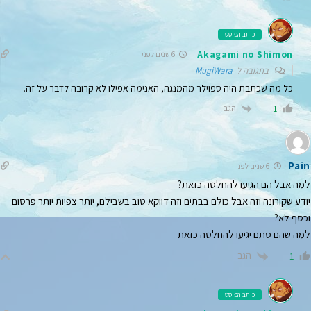
כותב הפוסט
Akagami no Shimon
6 שנים לפני
בתגובה ל
MugiWara
כל מה שכתבת היה ספוילר מהמנגה, האנימה אפילו לא קרובה לדבר על זה.
הגב
1
Pain
6 שנים לפני
למה אבל הם הגיעו להחלטה כזאת?
יודע שקורונה וזה אבל כולם בבתים וזה דווקא טוב בשבילם, יותר צפיות יותר פרסום
וכסף לא?
למה שהם סתם יגיעו להחלטה כזאת
הגב
1
כותב הפוסט