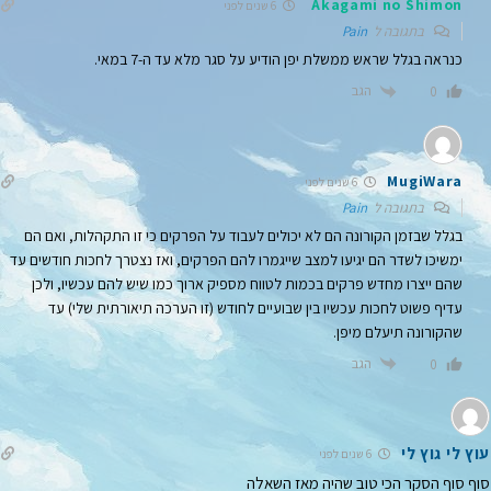
Akagami no Shimon
6 שנים לפני
בתגובה ל
Pain
כנראה בגלל שראש ממשלת יפן הודיע על סגר מלא עד ה-7 במאי.
הגב
0
MugiWara
6 שנים לפני
בתגובה ל
Pain
בגלל שבזמן הקורונה הם לא יכולים לעבוד על הפרקים כי זו התקהלות, ואם הם
ימשיכו לשדר הם יגיעו למצב שייגמרו להם הפרקים, ואז נצטרך לחכות חודשים עד
שהם ייצרו מחדש פרקים בכמות לטווח מספיק ארוך כמו שיש להם עכשיו, ולכן
עדיף פשוט לחכות עכשיו בין שבועיים לחודש (זו הערכה תיאורתית שלי) עד
שהקורונה תיעלם מיפן.
הגב
0
עוץ לי גוץ לי
6 שנים לפני
סוף סוף הסקר הכי טוב שהיה מאז השאלה