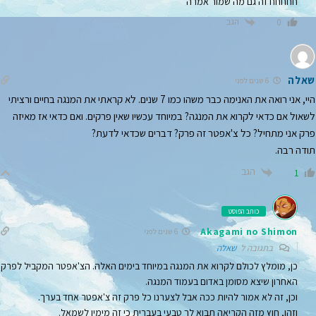
חחחחח זה גם מה שמור אמרה
הגב
0
שאלה
6 שנים לפני
היי, אני רואה את האנימה כבר משהו כמו 7 שנים. לא קראתי את המנגה בחיים ורציתי
לשאול אם כדאי לקרוא את המנגה? במיוחד עכשיו שאין פרקים. ואם כדאי אז מאיזה
פרק אני מתחיל? כל צ'אפטר זה פרק? דברים שכדאי לדעת?
תודה רבה.
הגב
1
כותב הפוסט
Akagami no Shimon
6 שנים לפני
בתגובה ל
שאלה
כן, מומלץ לכולם לקרוא את המנגה במיוחד בימים האלה. הצ'אפטר המקביל לפרק
האחרון שיצא מסומן באדום בעמוד המנגה.
וכן, זה לא אמור להיות ככה אבל לצערנו כל פרק זה צ'אפטר אחד בערך.
וזהו, חוץ מזה הקריאה תבוא לך טבעי בעברית כי זה מימין לשמאל.