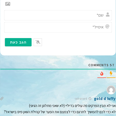
ש
ם
*
א
י
מ
י
י
ל
COMMENTS
57
*
gold d luffy
6 שנים לפני
אני לא מבין הפרקים פה עולים בדיליי (לא שאני מתלונן זה הגיוני)
לא כדי לכם להמשיך לתרגם כדי לצמצם את הפער של קהילת הוואן פיס בישראל?