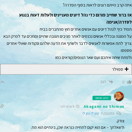
איזה קרב הייתם רוצים לראות בסוף הסדרה?
אז ברור שחייב פורום כדי נהל דיונים מעניינים ולעלות דעות בנגוע
לסדרה/אנימה
תמיד כיף לנהל דיונים עם אנשים אחרים חוץ מהחברים בבית
על המנגה ובכללי אנשים נכנסים לאתר מגיבים תגובה שתיים ומחכים עד לפרק הבא
צריך לתת אפשרות לאנשים לדבר ולשתף את הדעה שלהם ונקודות שאולי אחרים
פספסו
ולפתח שיחה איתכם ועם שאר הצופים/קוראים כמו
ספוילר
הגב
0
כותב הפוסט
Akagami no Shimon
6 שנים לפני
בתגובה ל
עוץ לי גוץ לי
צודק.
ולשאלתך – אם הוא יקום לתחייה כנראה שכן, בינתיים הוא מת.