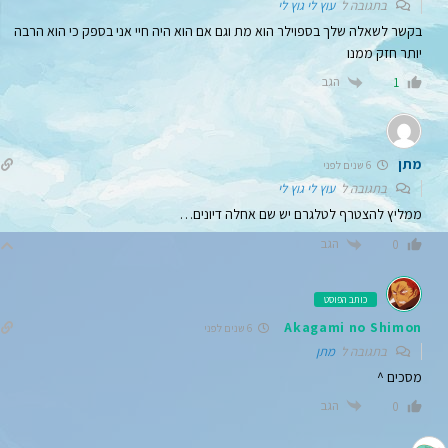
בתגובה ל
עוץ לי גוץ לי
בקשר לשאלה שלך בספוילר הוא מת וגם אם הוא היה חיי אני בספק כי הוא הרבה
יותר חזק ממנו
הגב
1
מתן
6 שנים לפני
בתגובה ל
עוץ לי גוץ לי
ממליץ להצטרף לטלגרם יש שם אחלה דיונים…
הגב
0
כותב הפוסט
Akagami no Shimon
6 שנים לפני
בתגובה ל
מתן
מסכים ^
הגב
0