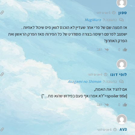
ססון
6 שנים לפני
בתגובה ל
MugiWara
אז תמצה שם של פרי אחר שעדיין לא הוכנס לוואן פיס שיכול לאחיות .
ישמצב לפרסם רשימה בצורה מסודרט של כל הפירות מאז הפרק הראשון ואת
הפרק האחרון?
הגב
0
לופי דונו
6 שנים לפני
בתגובה ל
Akagami no Shimon
אם להגיד את האמת,
[spoiler title="לא אמרו אף פעם בפירוש שהוא מת... "]
הגב
0
AV3
6 שנים לפני