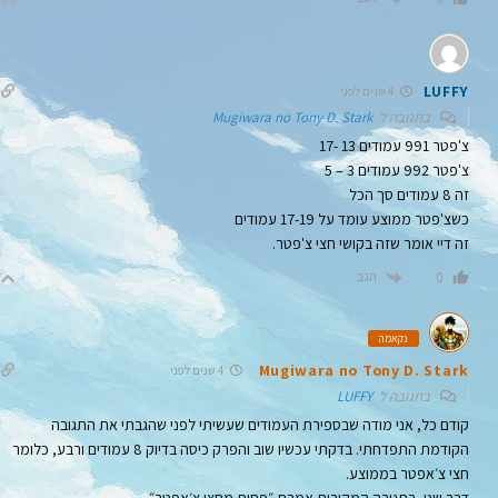
LUFFY
4 שנים לפני
בתגובה ל
Mugiwara no Tony D. Stark
צ'פטר 991 עמודים 13 -17
צ'פטר 992 עמודים 3 – 5
זה 8 עמודים סך הכל
כשצ'פטר ממוצע עומד על 17-19 עמודים
זה דיי אומר שזה בקושי חצי צ'פטר.
הגב
0
נקאמה
Mugiwara no Tony D. Stark
4 שנים לפני
בתגובה ל
LUFFY
קודם כל, אני מודה שבספירת העמודים שעשיתי לפני שהגבתי את התגובה
הקודמת התפדחתי. בדקתי עכשיו שוב והפרק כיסה בדיוק 8 עמודים ורבע, כלומר
חצי צ׳אפטר בממוצע.