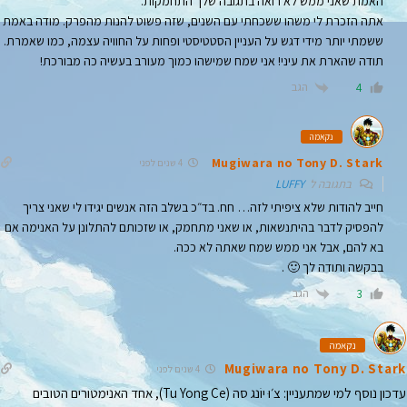
האמת שאני ממש לא רואה בתגובה שלך התחמקות.
אתה הזכרת לי משהו ששכחתי עם השנים, שזה פשוט להנות מהפרק. מודה באמת
ששמתי יותר מידי דגש על העניין הסטטיסטי ופחות על החוויה עצמה, כמו שאמרת.
תודה שהארת את עיני! אני שמח שמישהו כמוך מעורב בעשיה כה מבורכת!
הגב
4
נקאמה
Mugiwara no Tony D. Stark
4 שנים לפני
בתגובה ל
LUFFY
חייב להודות שלא ציפיתי לזה… חח. בד״כ בשלב הזה אנשים יגידו לי שאני צריך
להפסיק לדבר בהיתנשאות, או שאני מתחמק, או שזכותם להתלונן על האנימה אם
בא להם, אבל אני ממש שמח שאתה לא ככה.
בבקשה ותודה לך 🙂 .
הגב
3
נקאמה
Mugiwara no Tony D. Stark
4 שנים לפני
עדכון נוסף למי שמתעניין: צ׳וּ יוֹנג סה (Tu Yong Ce), אחד האנימטורים הטובים