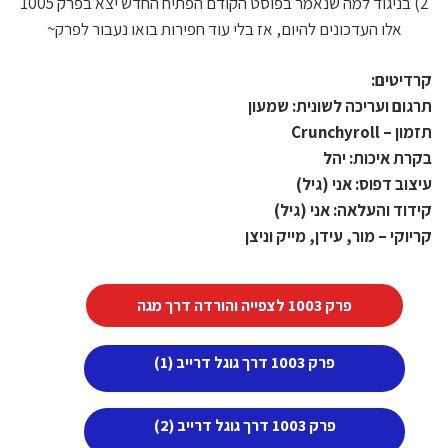
2) בניגוד למה שנאמר בפוסט הקודם הפתיח החדש יצא בפרק 1005
אלו העדכונים להיום, אז בלי עוד חפירות בואו נעבור לפרק~
קרדיטים:
תרגום ועריכה לשונית: שמעון
תזמון – Crunchyroll
בקרת איכות: יהל
עיצוב דפוס: אני (גיל)
קידוד והעלאה: אני (גיל)
קריוקי – מור, עידן, מייק וניצן
פרק 1003 לצפייה והורדה דרך מגה
פרק 1003 דרך גוגל דרייב (1)
פרק 1003 דרך גוגל דרייב (2)