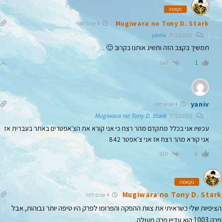
נקאמה
Mugiwara no Tony D. Stark
4 שנים לפני
בתגובה ל
yaniv
תמשיך בקצב הזה ותשיג אותנו בקרוב 🙂 .
הגב
1
yaniv
4 שנים לפני
בתגובה ל
Mugiwara no Tony D. Stark
עכשיו אני בכלל מתקדם מהר רצח כי אני קורא את הצ'אפטרים באתר בעברית אז
אני קורא מהר רצח אז אני צ'אפטר 842
הגב
0
נקאמה
Mugiwara no Tony D. Stark
4 שנים לפני
הציפיות שלי כשראיתי את צוות ההפקה והפרומו לפרק היו טיפה יותר גבוהות, אבל
פרק 1003 הוא עדיין פרק מעולה.