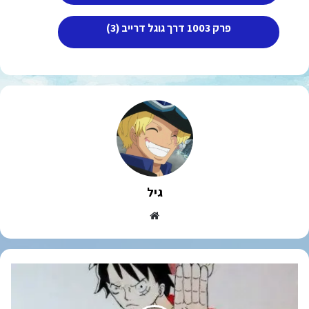
פרק 1003 דרך גוגל דרייב (3)
גיל
Website
וואן
פיס
צ'אפטר