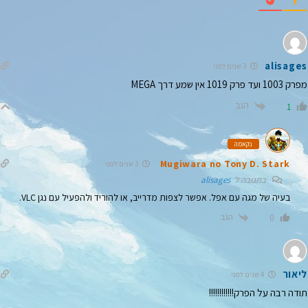
alisages
3 שנים לפני
מפרק 1003 ועד פרק 1019 אין שמע דרך MEGA
הגב
1
נקאמה
Mugiwara no Tony D. Stark
3 שנים לפני
בתגובה ל
alisages
בעיה של מגה עם אפל. אפשר לצפות מדרייב, או להוריד ולהפעיל עם נגן VLC.
הגב
0
ליאור
4 שנים לפני
תודה רבה על הפרק!!!!!!!!!!!!