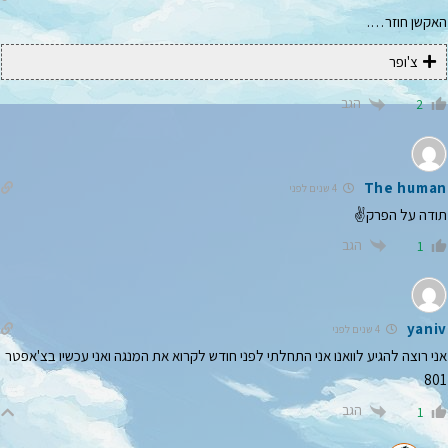
האקשן חוזר….
צ'ופר
הגב
2
The human
4 שנים לפני
תודה על הפרק✌
הגב
1
yaniv
4 שנים לפני
אני רוצה להגיע לוואנו אני התחלתי לפני חודש לקרוא את המנגה ואני עכשיו בצ'אפטר
801
הגב
1