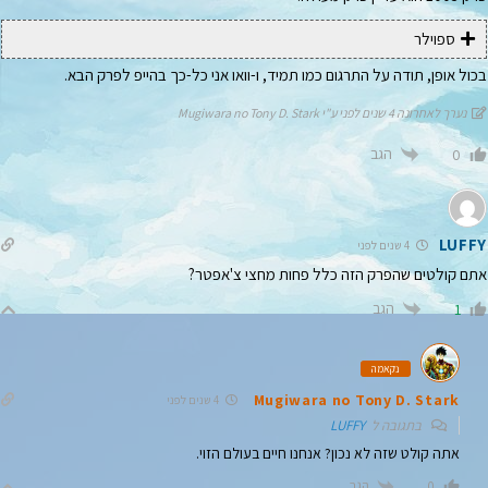
ספוילר
בכול אופן, תודה על התרגום כמו תמיד, ו-וואו אני כל-כך בהייפ לפרק הבא.
נערך לאחרונה 4 שנים לפני ע"י Mugiwara no Tony D. Stark
הגב
0
LUFFY
4 שנים לפני
אתם קולטים שהפרק הזה כלל פחות מחצי צ'אפטר?
הגב
1
נקאמה
Mugiwara no Tony D. Stark
4 שנים לפני
בתגובה ל
LUFFY
אתה קולט שזה לא נכון? אנחנו חיים בעולם הזוי.
הגב
0