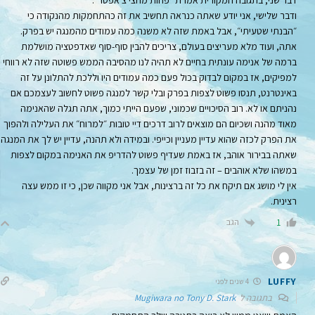
דבר שני, בתגובה המקורית אמרת ״פחות מחצי צ׳אפטר״.
ודבר שלישי, אני יודע שאתה כנראה תחשיב את זה כהתחמקות מהנקודה כי
״הבנתי שטעיתי״, אבל באמת שזה לא משנה כמה עמודים מהמנגה יש בפרק.
אתה, ועוד מלא מעריצים בעולם, צריכים להבין סוף-סוף שאדפטציה מושלמת
ברמה של אנימה עונתית בחיים לא תהיה לנו מהסיבה הממש פשוטה שזה לא רווחי
למפיקים, אז במקום לבדוק בכול פעם כמה עמודים היו וללכת להתלונן על זה
באינטרנט, תנסו פשוט לצפות בפרק ובלי קשר למנגה פשוט לחשוב לעצמכם אם
נהניתם או לא. רוב הסיכויים שכמוני, שפעם הייתי כמוך, אתה תגלה שהאנימה
מאוד מהנה ושכיום הם מוצאים לרוב דרכים דיי טובות ״למרוח״ את העלילה ולהפוך
את הפרק לכזה שהוא עדיין מעניין וכייפי. ובמידה ולא תהנה, עדיין יש לך את המנגה
שאתה בבירור אוהב, אז באמת שעדיף פשוט להדריפ את האנימה במקום לצפות
במשהו שלא אוהבים – זה בזבוז זמן של עצמך.
אין לי מושג אם תיקח את כל זה ברצינות, אבל אני מקווה שכן, כי זו ממש עצה
רצינית.
הגב
1
LUFFY
4 שנים לפני
בתגובה ל
Mugiwara no Tony D. Stark