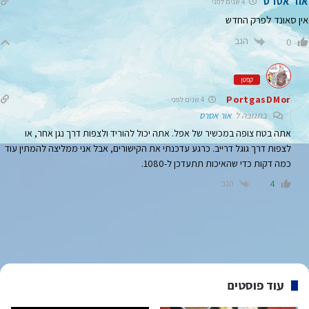
אור אסרס
4 שנים לפני
אין סאונד לפרק החדש
הגב
0
קפטן
PortgasDMor
4 שנים לפני
בתגובה ל
אור אסרס
אתה בטח צופה במכשיר של אפל. אתה יכול להוריד ולצפות דרך נגן אחר, או
לצפות דרך גוגל דרייב. כרגע עדכנתי את הקישורים, אבל אני ממליצה להמתין עוד
כמה דקות כדי שהאיכות תתעדכן ל-1080.
הגב
4
עוד פוסטים