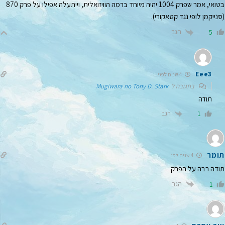
בטואי, אמר שפרק 1004 יהיה מיוחד ברמה הוויזואלית, וייתעלה אפילו על פרק 870
(סנייקמן לופי נגד קטאקורי).
הגב
5
Eee3
4 שנים לפני
בתגובה ל
Mugiwara no Tony D. Stark
תודה
הגב
1
תומר
4 שנים לפני
תודה רבה על הפרק
הגב
1