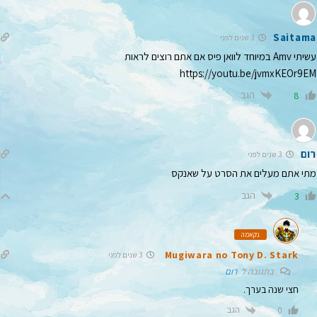
Saitama
3 שנים לפני
עשיתי Amv במיוחד לוואן פיס אם אתם רוצים לראות
https://youtu.be/jvmxKEOr9EM
הגב
8
רום
3 שנים לפני
מתי אתם מעלים את הסרט על שאנקס
הגב
3
נקאמה
Mugiwara no Tony D. Stark
3 שנים לפני
בתגובה ל
רום
חצי שנה בערך.
הגב
0