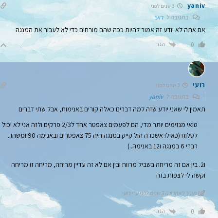
yaniv
3 שנים לפני
בתגובה ל
רועי
אם אתה לא יודע זה אמור להיות ככה שהם מורחים כדי לא לעבור את המנגה
הגב
0
רועי
3 שנים לפני
בתגובה ל
yaniv
תאמין לי שאני יודע שזה למה דברים כאלה קורים באנימות, אבל שתי דברים
טואי מגזימים יותר מדי, הם לפעמים צאפטר אחד ל2/3 פרקים ולזה אני לא יכול
לסלוח (כאילו אשכרה הול קייק במנגה היה 75 צאפטרים ובאנימה 90 ומשהו..
רברי 6 במנגה ו12 באנימה..)
ו2. בין אם זה מריחה בשביל מרווח ובין אם לא זה עדיין מריחה, מריחה זו מריחה
וקשה לי לצפות בזה
נערך לאחרונה 3 שנים לפני ע"י רועי
הגב
0