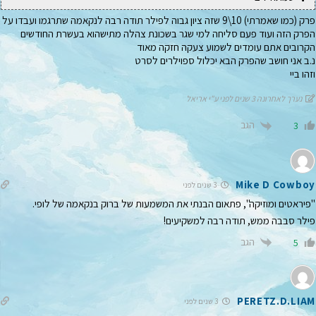
פרק (כמו שאמרתי) 10\9 שזה ציון גבוה לפילר תודה רבה לנקאמה שתרגמו ועבדו על
הפרק הזה ועוד פעם סליחה למי שגר בשכונת צהלה מתישהוא בעשרת החודשים
הקרובים אתם עומדים לשמוע צעקה חזקה מאוד
נ.ב אני חושב שהפרק הבא יכלול ספוילרים לסרט
וזהו ביי
נערך לאחרונה 3 שנים לפני ע"י אריאל
הגב
3
Mike D Cowboy
3 שנים לפני
"פיראטים ומוזיקה", פתאום הבנתי את המשמעות של ברוק בנקאמה של לופי.
פילר סבבה ממש, תודה רבה למשקיעים!
הגב
5
PERETZ.D.LIAM
3 שנים לפני