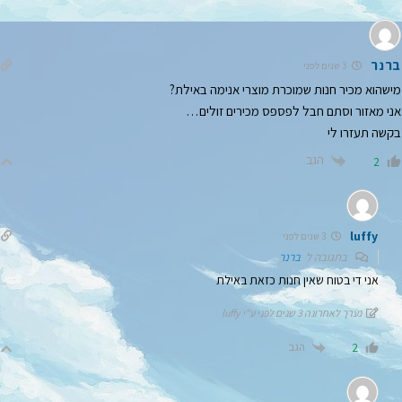
ברנר
3 שנים לפני
מישהוא מכיר חנות שמוכרת מוצרי אנימה באילת?
אני מאזור וסתם חבל לפספס מכירים זולים…
בקשה תעזרו לי
הגב
2
luffy
3 שנים לפני
בתגובה ל
ברנר
אני די בטוח שאין חנות כזאת באילת
נערך לאחרונה 3 שנים לפני ע"י luffy
הגב
2