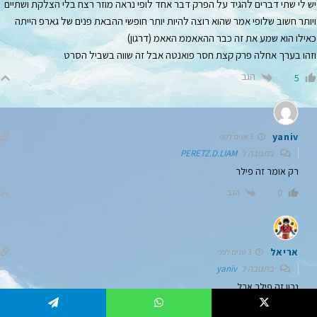
יש לי שתי דברים להגיד על הפרק דבר אחד לופי נראה מוזר רצח בלי הצלקת ושתיים
ויותר חשוב שלופי אמר שהוא רוצה להיות יותר חופשי ההבאת פנים של גארפ הייתה
כאילו הוא שמע את זה כבר ההאאממ האאמ (דרגון)
וזהו בערך אחלה פרק קצת חסר פואנטה אבל זה שווה בשביל הסרט
הגב
5
yaniv
3 שנים לפני
בתגובה ל
PERETZ.D.LIAM
רק אומר זה פילר
הגב
0
אריאל
3 שנים לפני
בתגובה ל
yaniv
נכון זה פילר אבל
נערך לאחרונה 3 שנים לפני ע"י אריאל
Telegram
WhatsApp