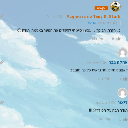
נקאמה
Mugiwara no Tony D. Stark
3 שנים לפני
בתגובה ל
אריאל
כן, חזרתי הבוקר… עכשיו סיימתי להשלים את הפער באנימה. תודה 🙂 .
הגב
0
אחלה גבר
3 שנים לפני
דאםם אחייי אוטה נראית כל כך טובבב
הגב
0
ליאור
3 שנים לפני
תודה רבה על הפילר@!!!!
הגב
1