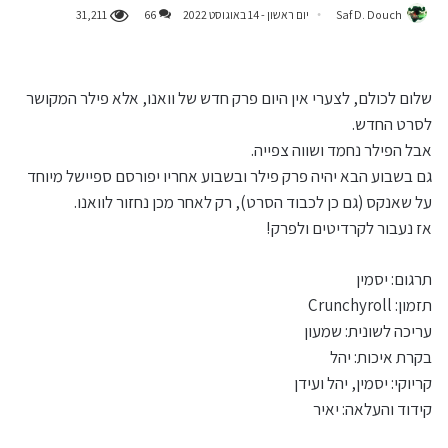
Saf D. Douch
יום ראשון - 14 באוגוסט 2022
66
31,211
שלום לכולם, לצערי אין היום פרק חדש של וואנו, אלא פילר המקושר
לסרט החדש.
אבל הפילר נחמד ושווה צפייה.
גם בשבוע הבא יהיה פרק פילר ובשבוע אחריו יפורסם ספיישל מיוחד
על שאנקס (גם כן לכבוד הסרט), רק לאחר מכן נחזור לוואנו.
אז נעבור לקרדיטים ולפרק!
תרגום: יסמין
תזמון: Crunchyroll
עריכה לשונית: שמעון
בקרת איכות: יהל
קריוקי: יסמין, יהל ועידן
קידוד והעלאה: יאיר