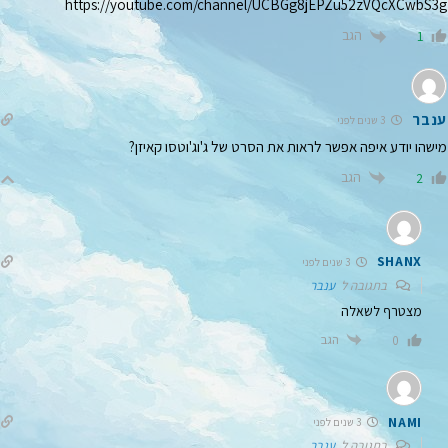
https://youtube.com/channel/UCBGg8jEPZu52zVQcXCwbS3g
הגב
1
ענבר
3 שנים לפני
מישהו יודע איפה אפשר לראות את הסרט של ג'וג'וטסו קאיזן?
הגב
2
SHANX
3 שנים לפני
בתגובה ל
ענבר
מצטרף לשאלה
הגב
0
NAMI
3 שנים לפני
בתגובה ל
ענבר