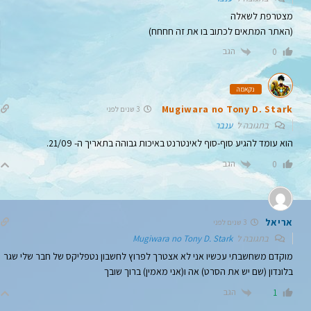
מצטרפת לשאלה
(האתר המתאים לכתוב בו את זה חחחח)
הגב
0
נקאמה
Mugiwara no Tony D. Stark
3 שנים לפני
בתגובה ל
ענבר
הוא עומד להגיע סוף-סוף לאינטרנט באיכות גבוהה בתאריך ה- 21/09.
הגב
0
אריאל
3 שנים לפני
בתגובה ל
Mugiwara no Tony D. Stark
מוקדם משחשבתי עכשיו אני לא אצטרך לפרוץ לחשבון נטפליקס של חבר שלי שגר
בלונדון (שם יש את הסרט) אה ו(אני מאמין) ברוך שובך
הגב
1