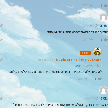
הגב
1
שגיב
3 שנים לפני
אולי תביא לפה קישור לסרט החדש של וואן פיס?
הגב
1
נקאמה
Mugiwara no Tony D. Stark
3 שנים לפני
בתגובה ל
שגיב
לא קיים. אלא אם כן אתה רוצה איכות של מישהו שצילם עם הטלפון בקולנוע.
הגב
1
גואל
3 שנים לפני
לראות את הפרקים האלא ואז את הסרט או שצריך לראוץ את הסרט קודם ?