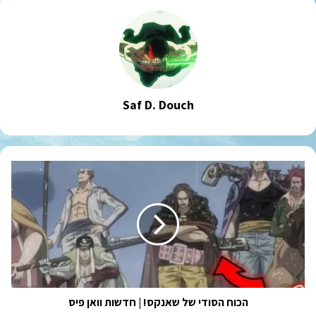
Saf D. Douch
הכוח
הסודי
של
שאנקס!
|
חדשות
וואן
פיס
הכוח הסודי של שאנקס! | חדשות וואן פיס