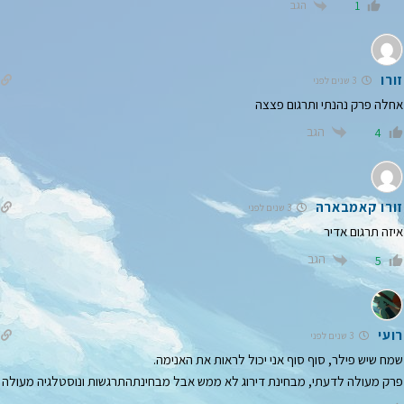
הגב
1
זורו
3 שנים לפני
אחלה פרק נהנתי ותרגום פצצה
הגב
4
זורו קאמבארה
3 שנים לפני
איזה תרגום אדיר
הגב
5
רועי
3 שנים לפני
שמח שיש פילר, סוף סוף אני יכול לראות את האנימה.
פרק מעולה לדעתי, מבחינת דירוג לא ממש אבל מבחינתהתרגשות ונוסטלגיה מעולה