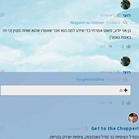
רועי
3 שנים לפני
בתגובה ל
Akagami no Shimon
כן אני יודע, פשוט אמרתי כדי שידע למה הוא זוכר שאמרו שהוא שוחה מצוין (כי זה
באמת נאמר)
הגב
2
רועי
3 שנים לפני
בתגובה ל
my gin(kin)tama
ה
הגב
2
!Get to the Chopper
3 שנים לפני
כגודל הציפיות כך גודל האכזבות, ציפיות יש רק בכריות.