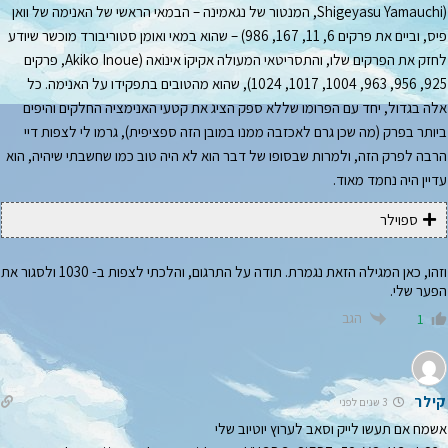
(Shigeyasu Yamauchi, המנטור של נגאמינה – הבמאי הראשי של האנימה של וואן
פיס, וביים את פרקים 6, 11, 167, 986) – שהוא במאי ואומן סטוריבורד מוכשר שיודע
לחזק את הפרקים שלו, והתסריטאי המעולה אקיקוֹ אינוֹאה (Akiko Inoue, פרקים
925, 956, 963, 1004, 1017, 1024), שהוא מהטובים בתפקידו על האנימה. כל
אלה בגדול, יחד עם הפרומו שללא ספק הציג את קטעי האנימציה החלקים והיפים
ביותר בפרק (מה שכן גרם לאכזבה ממנו במובן הזה ספציפית), גרמו לי לצפות דיי
הרבה לפרק הזה, ולמרות שבסופו של דבר הוא לא היה טוב כמו שחשבתי שיהיה, הוא
עדיין היה נחמד מאוד.
ספוילר
וזהו, כאן המגילה הזאת נגמרת. תודה על התרגום, והלכתי לצפות ב- 1030 ולסגור את
הפער שלי.
הגב
1
קילר
3 שנים לפני
אשמח אם תעשו לייק וסאב לערוץ יוטיוב שלי