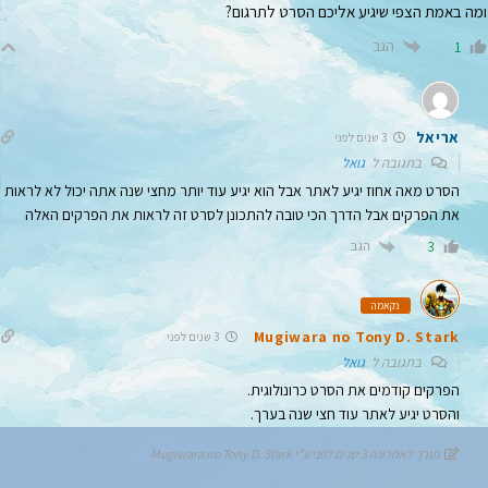
ומה באמת הצפי שיגיע אליכם הסרט לתרגום?
הגב
1
אריאל
3 שנים לפני
בתגובה ל
גואל
הסרט מאה אחוז יגיע לאתר אבל הוא יגיע עוד יותר מחצי שנה אתה יכול לא לראות
את הפרקים אבל הדרך הכי טובה להתכונן לסרט זה לראות את הפרקים האלה
הגב
3
נקאמה
Mugiwara no Tony D. Stark
3 שנים לפני
בתגובה ל
גואל
הפרקים קודמים את הסרט כרונולוגית.
והסרט יגיע לאתר עוד חצי שנה בערך.
נערך לאחרונה 3 שנים לפני ע"י Mugiwara no Tony D. Stark