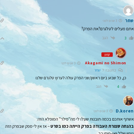
שחר
3 שנים לפני
אתם מעלים לטלגרם?את הפרק?
הגב
3
קפטן
Akagami no Shimon
3 שנים לפני
בתגובה ל
שחר
כן, כל שבוע ביום ראשון/שני הפרק עולה לערוץ טלגרם שלנו
הגב
4
D.koren
3 שנים לפני
אשתף אותכם בכמה תובנות שעלו לי מה"פילר" המופלא הזה:
בהנחה שצורת העבודה בפרק הייתה כמו בסרט
– אז אין לי ספק שבפרק הזה
טמון שלל וואן-פיסי רב.