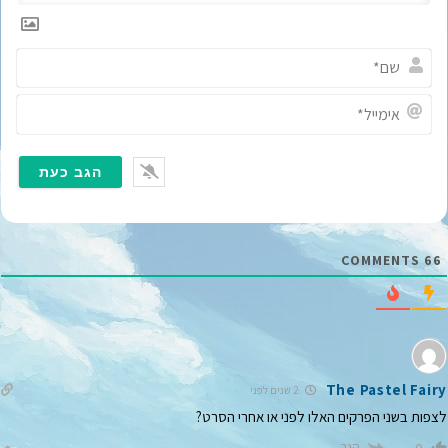
ש
ם
*
א
י
מ
י
י
ל
*
COMMENTS
66
The Pastel Fairy
2 שנים לפני
לצפות בשני הפרקים האלו לפני או אחרי הסרט?
הגב