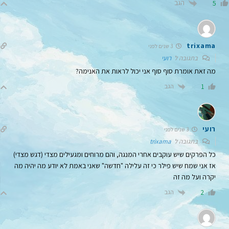
הגב
5
trixama
3 שנים לפני
בתגובה ל
רועי
מה זאת אומרת סוף סוף אני יכול לראות את האנימה?
הגב
1
רועי
3 שנים לפני
בתגובה ל
trixama
כל הפרקים שיש עוקבים אחרי המנגה, והם מרוחים ומגעילים מצדי (דגש מצדי)
אז אני שמח שיש פילר כי זה עלילה "חדשה" שאני באמת לא יודע מה יהיה מה
יקרה ועל מה זה
הגב
2