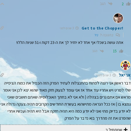
הגב
2
!Get to the Chopper
3 שנים לפני
בתגובה ל
ניר
אתה עושה בשכל! אף אחד לא יחזיר לך את ה-23 דקות ו-51 שניות הללו!
הגב
15
אריאל
3 שנים לפני
דבר ראשון אני רוצה לפתוח בהתנצלות לעתיד הפרק הזה הכפיל את כמות הציפייה
שלי לסרט ויש אחריו עוד אחד אז אני עומד לצעוק חזק מאוד שהוא יצא לכן אני אומר
מראש אם אתם גרים בצהלה ( ולא אני לא בחתך האוכלוסייה שאתם חושבים שאני
נמצא בו ) אז ככל הנראה מתישהוא בעשרת החודשים הקרובים תהיה צעקה גדולה אני
לא יודע בדיוק מתי ואני לא יודע כמה היא תהיה חזקה אבל היא תהיה ועכשיו אחרי
שהסרנו את זה מהדרך בוא נדבר על הפרק
שמתחיל ב