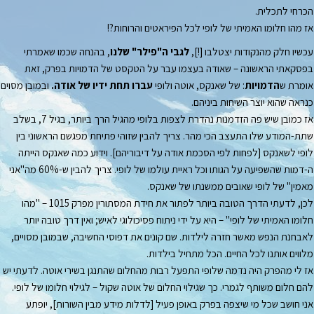
הכרחי לתכלית.
אז מהו חלומו האמיתי של לופי לכל הפיראטים והרוחות?!
עכשיו חלק מהנקודות יצטלבו [!],
לגבי ה"פילר" שלנו
, בהנחה שכמו שאמרתי
בפסקאתי הראשונה – שאודה בעצמו עבר על הטקסט של הדמויות בפרק, זאת
אומרת ש
הדמויות
: של שאנקס, אוטה ולופי
עברו תחת ידיו של אודה.
ובמובן מסוים
כנראה שהוא יוצר השיחות ביניהם.
אז כמובן שיש פה הזדמנות נהדרת לצפות בלופי מהגיל הרך ביותר, בגיל 7, בשלב
שתת-המודע שלו התעצב הכי מהר. צריך להבין שזוהי פתיחת מפגשם הראשוני בין
לופי לשאנקס [לפחות לפי הסכמת אודה על דיבוריהם]. וידוע כמה שאנקס הייתה
ה-דמות שהשפיעה על הגותו וכל ראיית עולמו של לופי. צריך להבין ש-60% מה"אני
מאמין" של לופי שאובים ממשנתו של שאנקס.
לכן, לדעתי הדרך הטובה ביותר לפתור את חידת המסתורין מפרק 1015 – "מהו
חלומו האמיתי של לופי" – היא על ידי ניתוח פסיכולוגי לאיש; ואין דרך טובה יותר
לאבחנת הנפש מאשר חזרה לילדות. שם קונים את דפוסי החשיבה, שבמובן מסויים,
מלווים אותנו לכל החיים. הכל מתחיל בילדות.
אז לי מהפרק היה נדמה שלופי התפעל רבות מהחלום שהתנגן בשירי אוטה. לדעתי יש
להם חלום משותף לגמרי. כך שגילוי החלום של אוטה שקול – לגילוי חלומו של לופי.
אני חושב שכל מי שיצפה בפרק באופן פעיל [לדלות מידע מבין השורות], יופתע