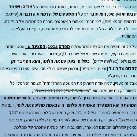
אני חושב כך כי זכור לי שקראתי פה, באתר, באחד מהראיונות של
אודה; שאמר
שבסרט
י וואן-פיס,
הוא עובר
רק על
המשפטים של הדמויות הדוברות
[שיתאמו
לדמויות הספציפיות]. לפי הבנתי מאחורי המשפטים עוברת כל המהות של העלילה.
את כל הפסיכולוגיה של הדמויות אפשר לתפוס ממשפטיהם, ובעצם מהעלילה
המהותית.
על כל זה תוסיפו את הסצינה המחשמלת
מפרק 1015; הסצינה ש:
יאמטו חזתה
בחלומה בהקיץ, במפגש שמיימי של שבט ה-D; עם: רוג'ר, וואיטבירד, אודן, אייס,
סאבו ולופי [כשלושה ילדים]. ו
כשלופי צעק שם את חלומו, והוא חפף בדיוק
לחלום של רוג'ר
[שצעק בו-זמנית]. וכמובן שכשסיים לצעוק, אייס וסאבו תפסו ביטנם
מרוב צחוקים עליו.
אבל זה מעניין, למה אודה השתיק את המשפט הגורלי הזה? הצופה הנורמלי יכל
לחשוב בקלות שהחלום הוא: "
אני עומד להפוך למלך הפיראטים
";
אבל אם זה כך אודה לא היה צריך להשתיק את משפטם. יוצא מה-mute ש
המשפט
המושתק הוא המנטרה האמיתית שלהם. זו שבאמת מוליכה את לופי
, ו..גם את
מלך הפיראטים לשעבר "גול-D-רוג'ר". ולא, החלום של לופי הוא לא להיות "
מלך
הפיראטים
". זה אך ורק הטקסט שמושמע לאוזני העולם.
החלום המוחצן
. אבל אני
מאמין שהחלום המופנם הוא אחר, והוא גבוה יותר. כנראה שהכתר של ממלכת
הפיראטים – הוא צעד לפני הדבר האמיתי. זאת לא התכלית אבל הכתר הוא אמצעי