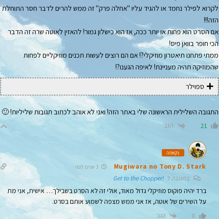
לקרוא לפילר נחמד או להגיד עליו "אחלה פרק" זה ממש להרים לדבר חסר התוחלת
הזה!!!
אם הסרט הוא פחות או יותר ככה, אז הוא כישלון גמור! להאזין לאוטה שרה זה הדבר
הכי חופר בוואן פיס!
ממתי פתחנו
תיאטרון מוזיקלי
?! אם הם רוצים לעשות תכנים מוזיקליים לפחות
שהמוזיקה תהיה מעניינת! לאיפה הגענו?!
ספוילר
התגובה השלילית הראשונה שלי באתר הזה! ואני לא אוהב לכתוב תגובות שליליות! 🙂
הגב
21
נקאמה
Mugiwara no Tony D. Stark
3 שנים לפני
בתגובה ל
!Get to the Chopper
ברד יהיה פוקוס מוזיקלי גדול מאוד, אולי זה לא הסרט בשבילך… אישית, אני מת
על השירים של אוטה, אז אני ממש מצפה לשמוע אותם בסרט.
הגב
0