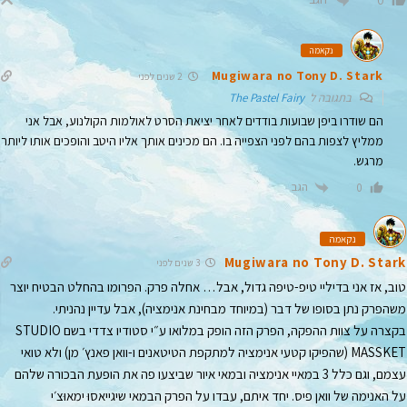
0
נקאמה
Mugiwara no Tony D. Stark
2 שנים לפני
בתגובה ל
The Pastel Fairy
הם שודרו ביפן שבועות בודדים לאחר יציאת הסרט לאולמות הקולנוע, אבל אני
ממליץ לצפות בהם לפני הצפייה בו. הם מכינים אותך אליו היטב והופכים אותו ליותר
מרגש.
הגב
0
נקאמה
Mugiwara no Tony D. Stark
3 שנים לפני
טוב, אז אני בדיליי טיפ-טיפה גדול, אבל… אחלה פרק. הפרומו בהחלט הבטיח יוצר
משהפרק נתן בסופו של דבר (במיוחד מבחינת אנימציה), אבל עדיין נהניתי.
בקצרה על צוות ההפקה, הפרק הזה הופק במלואו ע״י סטודיו צדדי בשם STUDIO
MASSKET (שהפיקו קטעי אנימציה למתקפת הטיטאנים ו-וואן פאנץ׳ מן) ולא טואי
עצמם, וגם כלל 3 במאיי אנימציה ובמאי איור שביצעו פה את הופעת הבכורה שלהם
על האנימה של וואן פיס. יחד איתם, עבדו על הפרק הבמאי שיגייאסוּ ימאוּצ׳י