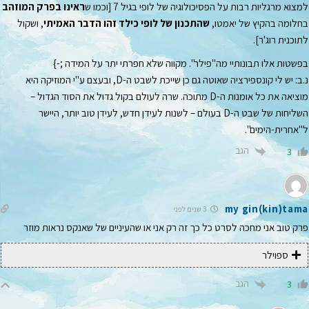
למצוא מרגליות רבות על הפסיכולוגיה של לופי בגיל 7 [וכמו ש
ראינו בפרק המוזהב
בחלומה בהקיץ של יאמטו,
שהתכנון של לופי כילד זהו הדבר האמיתי
, ושקול
לתוכנית רוג'ר].
בפשטות אלו תבונותיי מה"פילר". מקווה שלא חפרתי יתר על המידה ;-}
נ.ב: יש לי קונספירציה שאוטה גם כן שייכת לשבט ה-D, ובעצם ע"י המוזיקה היא
מוציאה את כל אומנות ה-D מתוכה. שרה לעולם בקול גדול את הסוד הגדול –
השליחות של שבט ה-D בעולם – לשנות לעידן חדש, לעידן טוב יותר, היישר
ל"אחרית-הימים".
הגב
3
my gin(kin)tama
3 שנים לפני
פרק טוב אני מחכה לסרט כל כך זה רק אני או שהעיניים של שאנקס נראות מוזר
ספוילר
הגב
3