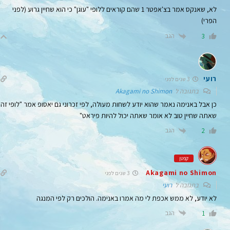
לא, שאנקס אמר בצ'אפטר 1 שהם קוראים ללופי "עוגן" כי הוא שחיין גרוע (לפני
הפרי)
הגב
3
רועי
3 שנים לפני
בתגובה ל
Akagami no Shimon
כן אבל באנימה נאמר שהוא יודע לשחות מעולה, לפי זכרוני גם יאסופ אמר "לופי זה
שאתה שחיין טוב לא אומר שאתה יכול להיות פיראט"
הגב
2
קפטן
Akagami no Shimon
3 שנים לפני
בתגובה ל
רועי
לא יודע, לא ממש אכפת לי מה אמרו באנימה. הולכים רק לפי המנגה
הגב
1