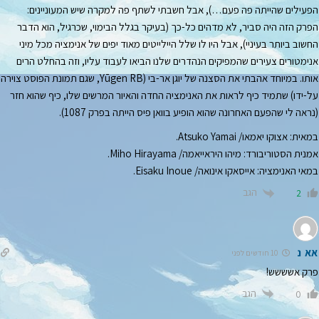
הפעילים שהייתה פה פעם…), אבל חשבתי לשתף פה למקרה שיש המעוניינים:
הפרק הזה היה סביר, לא מדהים כל-כך (בעיקר בגלל הבימוי, שכרגיל, הוא הדבר
החשוב ביותר בעיניי), אבל היו לו שלל היילייטים מאוד יפים של אנימציה מכל מיני
אנימטורים צעירים שהמפיקים הנהדרים שלנו הביאו לעבוד עליו, וזה בהחלט הרים
אותו. במיוחד אהבתי את הסצנה של יוגן אר-בי (Yūgen RB, שגם תמונת הפוסט צוירה
על-ידו) שתמיד כיף לראות את האנימציה החדה והאיור המרשים שלו, כיף שהוא חזר
(נראה לי שהפעם האחרונה שהוא הופיע בוואן פיס הייתה בפרק 1087).
במאית: אצוקו יאמאו/ Atsuko Yamai.
אמנית הסטוריבורד: מיהו היראייאמה/ Miho Hirayama.
במאי האנימציה: אייסאקו אינואה/ Eisaku Inoue.
הגב
2
אא נ
10 חודשים לפני
פרק אשששש!
הגב
0