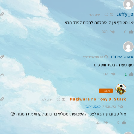
Luffy_D
10 חודשים לפני
יאוו מטורף אין לי סבלנות לחכות לפרק הבא
הגב
0
סאנג'י>זורו
10 חודשים לפני
סוף סוף הדבקתי וואן פיס
הגב
1
נקאמה
Mugiwara no Tony D. Stark
10 חודשים לפני
בתגובה ל
סאנג'י>זורו
מזל טוב וברוך הבא לצפייה השבועית! ממליץ בחום גם לקרוא את המנגה. 🙂
הגב
0