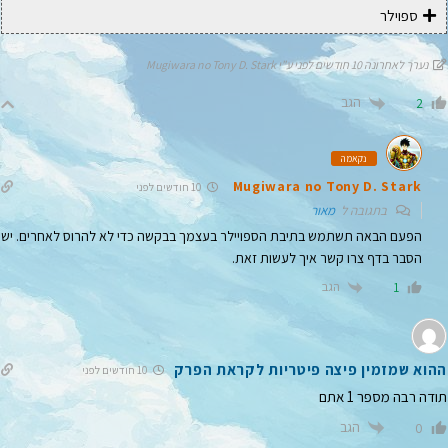
ספוילר
נערך לאחרונה 10 חודשים לפני ע"י Mugiwara no Tony D. Stark
הגב
2
נקאמה
Mugiwara no Tony D. Stark
10 חודשים לפני
בתגובה ל
מאור
הפעם הבאה תשתמש בתיבת הספויילר בעצמך בבקשה כדי לא להרוס לאחרים. יש
הסבר בדף צרו קשר איך לעשות זאת.
הגב
1
ההוא שמזמין פיצה פיטריות לקראת הפרק
10 חודשים לפני
תודה רבה מספר 1 אתם
הגב
0