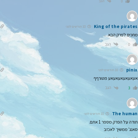
הגב
0
King of the pirates
10 חודשים לפני
מחכים לפרק הבא…
הגב
0
pinix
10 חודשים לפני
אעאעאעאעאעאע מטורףף
הגב
3
The human
10 חודשים לפני
תודה על הפרק מספר 1 אתם.
סאנג' ממשיך לאכזב