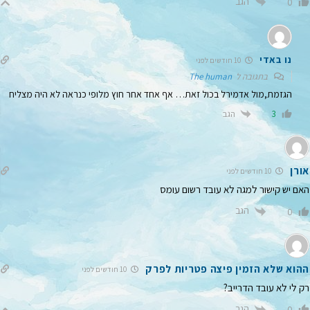
הגב
0
נו באדי
10 חודשים לפני
בתגובה ל
The human
הגזמת,מול אדמירל בכול זאת… אף אחד אחר חוץ מלופי כנראה לא היה מצליח
הגב
3
אורן
10 חודשים לפני
האם יש קישור למגה לא עובד רשום עומס
הגב
0
ההוא שלא הזמין פיצה פטריות לפרק
10 חודשים לפני
רק לי לא עובד הדרייב?
הגב
0