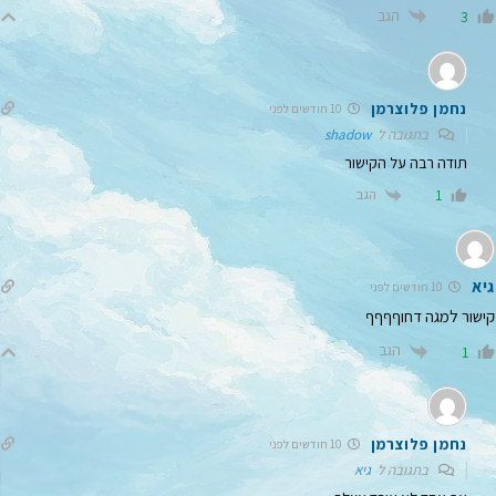
הגב
3
נחמן פלוצרמן
10 חודשים לפני
בתגובה ל
shadow
תודה רבה על הקישור
הגב
1
גיא
10 חודשים לפני
קישור למגה דחוףףףף
הגב
1
נחמן פלוצרמן
10 חודשים לפני
בתגובה ל
גיא