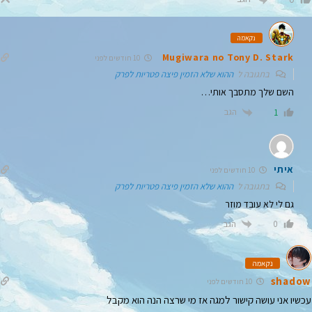
נקאמה
Mugiwara no Tony D. Stark
10 חודשים לפני
בתגובה ל
ההוא שלא הזמין פיצה פטריות לפרק
השם שלך מתסבך אותי…
הגב
1
איתי
10 חודשים לפני
בתגובה ל
ההוא שלא הזמין פיצה פטריות לפרק
גם לי לא עובד מוזר
הגב
0
נקאמה
shadow
10 חודשים לפני
עכשיו אני עושה קישור למגה אז מי שרצה הנה הוא מקבל