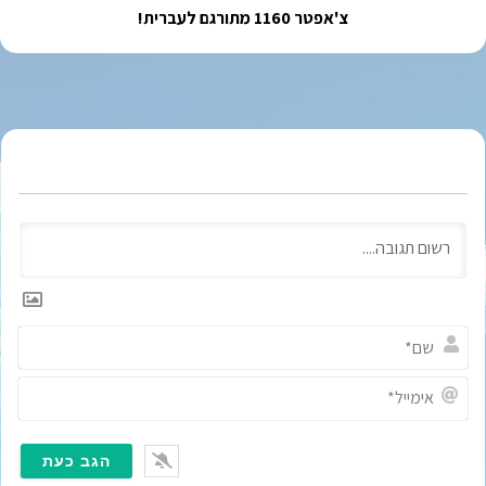
צ'אפטר 1160 מתורגם לעברית!
ש
ם
*
א
י
מ
י