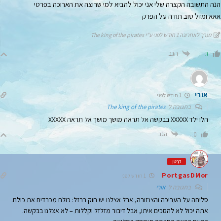
הנה התשובה הקצרה שלי אני יכול להביא למי שרוצה את הארוכה בפרטי
אאא ומזל טוב תודה על הפרק
נערך לאחרונה 1 חודש לפני ע"י The king of the pirates
הגב
3
אורי
1 חודש לפני
בתגובה ל
The king of the pirates
הלו ילד XXXXX בבקשה אל תראה מושך מושך אל תראה XXXXX
הגב
0
קפטן
PortgasDMor
1 חודש לפני
בתגובה ל
אורי
סליחה על העריכה והצנזורה, אבל אצלנו יש חוק ברזל: כולם מכבדים את כולם.
אתה יכול לא להסכים איתו, אבל דיבור מזלזל וקללות – לא אצלנו בבקשה.