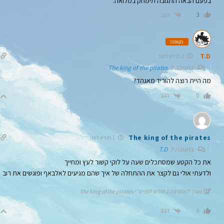
בפעם הבאה התגובה תימחק במלואה.
הגב
3
נקאמה
T.D
1 חודש לפני
בתגובה ל
The king of the pirates
מה היית רוצה להוריד מאגהד?
הגב
0
The king of the pirates
1 חודש לפני
בתגובה ל
T.D
את כל הקטע שמסתכלים שעה על לוקי קשור לעץ ומחייך
ולדעתי אולי גם לקצר את ההתחלה של איך שהם מגיעים לאלבאף ופוגשים את רוב
נערך לאחרונה 1 חודש לפני ע"י The king of the pirates
הגב
0