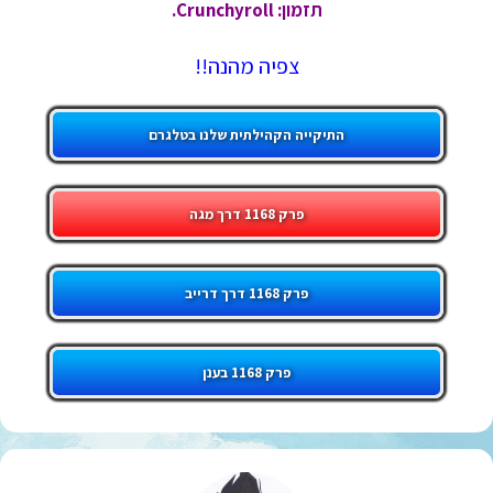
תזמון: Crunchyroll.
צפיה מהנה!!
התיקייה הקהילתית שלנו בטלגרם
פרק 1168 דרך מגה
פרק 1168 דרך דרייב
פרק 1168 בענן