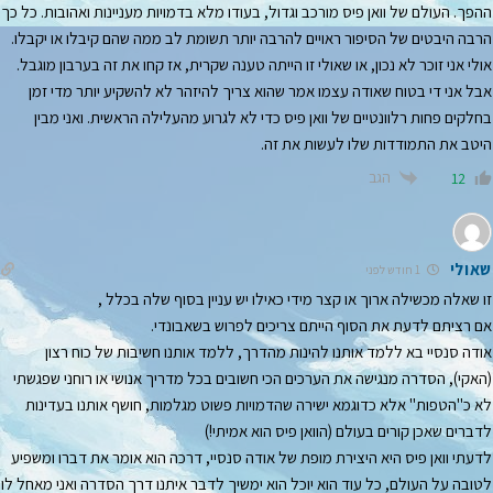
ההפך. העולם של וואן פיס מורכב וגדול, בעודו מלא בדמויות מעניינות ואהובות. כל כך
הרבה היבטים של הסיפור ראויים להרבה יותר תשומת לב ממה שהם קיבלו או יקבלו.
אולי אני זוכר לא נכון, או שאולי זו הייתה טענה שקרית, אז קחו את זה בערבון מוגבל.
אבל אני די בטוח שאודה עצמו אמר שהוא צריך להיזהר לא להשקיע יותר מדי זמן
בחלקים פחות רלוונטיים של וואן פיס כדי לא לגרוע מהעלילה הראשית. ואני מבין
היטב את התמודדות שלו לעשות את זה.
הגב
12
שאולי
1 חודש לפני
זו שאלה מכשילה ארוך או קצר מידי כאילו יש עניין בסוף שלה בכלל ,
אם רציתם לדעת את הסוף הייתם צריכים לפרוש בשאבונדי.
אודה סנסיי בא ללמד אותנו להינות מהדרך, ללמד אותנו חשיבות של כוח רצון
(האקי), הסדרה מנגישה את הערכים הכי חשובים בכל מדריך אנושי או רוחני שפגשתי
לא כ"הטפות" אלא כדוגמא ישירה שהדמויות פשוט מגלמות, חושף אותנו בעדינות
לדברים שאכן קורים בעולם (הוואן פיס הוא אמיתי!)
לדעתי וואן פיס היא היצירת מופת של אודה סנסיי, דרכה הוא אומר את דברו ומשפיע
לטובה על העולם, כל עוד הוא יוכל הוא ימשיך לדבר איתנו דרך הסדרה ואני מאחל לו