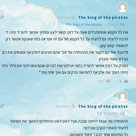
The king of the pirates
1 חודש לפני
בתגובה ל
The king of the pirates
את כל הקטע שמסתכלים שעה על לוקי קשור לעץ ומחייך אפשר להוריד מזה די
הרבה לדעתי. גם לדעתי על כל הקטע של עם זה שנראה כמו שאנקס אפשר רק
להשאיר קטע קטן .
ולדעתי אולי גם לקצר את ההתחלה של איך שהם מגיעים לאלבאף ופוגשים את רוב
גם לא מאוד מעניין.
הפרק על רובין אפשר להוריד בחצי או להראות דברים שהם עשו לפני מין פילר כזה
הייתי הופך את אלבאף לחמישה פרקים עם איך שזה צויר*
הגב
1
The king of the pirates
1 חודש לפני
בתגובה ל
T.D
ההתחלה של אגאד הייתה סבבה אבל לאט לאט מתחילים למשוך את הסיפור
לדעתי מאחרי הקרב עם לוצי.
כל החיפוש אחר הבוגד מאוד משעמם..