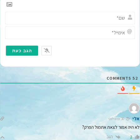
ש
ם
*
א
י
מ
י
י
ל
*
COMMENTS
52
אלי
30 ימים לפני
לא היה אמור לצאת אתמול הפרק?
הגב
2