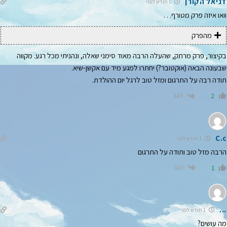
דניאל הקורן
1 חודש לפני
וואו איזה פרק מטורף. . .
מהפרק
בקיצור, פרק מרתק, שהעלה הרבה מאוד סימני שאלה, ונהניתי מכל רגע. מקווה
שבעונה הבאה (אוקטובר?) יחתרו למגע מיד עם אקשן-שיא.
תודה רבה על התרגום ומזל טוב לרגל יום ההולדת.
הגב
2
C.c
1 חודש לפני
הרבה מזל טוב ותודה על התרגום
הגב
1
...
1 חודש לפני
מה עושים?