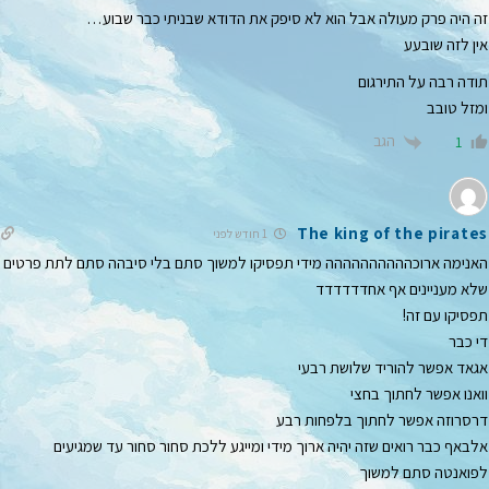
זה היה פרק מעולה אבל הוא לא סיפק את הדודא שבניתי כבר שבוע…
אין לזה שובעע
תודה רבה על התירגום
ומזל טובב
הגב
1
The king of the pirates
1 חודש לפני
האנימה ארוכהההההההההה מידי תפסיקו למשוך סתם בלי סיבהה סתם לתת פרטים
שלא מעניינים אף אחדדדדדד
תפסיקו עם זה!
די כבר
אגאד אפשר להוריד שלושת רבעי
וואנו אפשר לחתוך בחצי
דרסרוזה אפשר לחתוך בלפחות רבע
אלבאף כבר רואים שזה יהיה ארוך מידי ומייגע ללכת סחור סחור עד שמגיעים
לפואנטה סתם למשוך