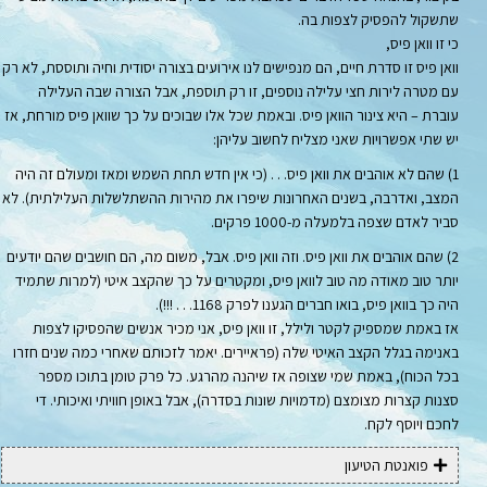
שתשקול להפסיק לצפות בה.
כי זו וואן פיס,
וואן פיס זו סדרת חיים, הם מנפישים לנו אירועים בצורה יסודית וחיה ותוססת, לא רק
עם מטרה לירות חצי עלילה נוספים, זו רק תוספת, אבל הצורה שבה העלילה
עוברת – היא צינור הוואן פיס. ובאמת שכל אלו שבוכים על כך שוואן פיס מורחת, אז
יש שתי אפשרויות שאני מצליח לחשוב עליהן:
1) שהם לא אוהבים את וואן פיס. . . (כי אין חדש תחת השמש ומאז ומעולם זה היה
המצב, ואדרבה, בשנים האחרונות שיפרו את מהירות ההשתלשלות העלילתית). לא
סביר לאדם שצפה בלמעלה מ-1000 פרקים.
2) שהם אוהבים את וואן פיס. וזה וואן פיס. אבל, משום מה, הם חושבים שהם יודעים
יותר טוב מאודה מה טוב לוואן פיס, ומקטרים על כך שהקצב איטי (למרות שתמיד
היה כך בוואן פיס, בואו חברים הגענו לפרק 1168. . . !!!).
אז באמת שמספיק לקטר ולילל, זו וואן פיס, אני מכיר אנשים שהפסיקו לצפות
באנימה בגלל הקצב האיטי שלה (פראיירים. יאמר לזכותם שאחרי כמה שנים חזרו
בכל הכוח), באמת שמי שצופה אז שיהנה מהרגע. כל פרק טומן בתוכו מספר
סצנות קצרות מצומצם (מדמויות שונות בסדרה), אבל באופן חוויתי ואיכותי. די
לחכם ויוסף לקח.
פואנטת הטיעון