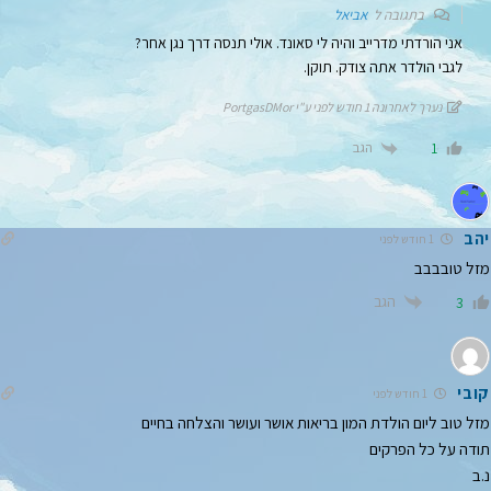
בתגובה ל
אביאל
אני הורדתי מדרייב והיה לי סאונד. אולי תנסה דרך נגן אחר?
לגבי הולדר אתה צודק. תוקן.
נערך לאחרונה 1 חודש לפני ע"י PortgasDMor
הגב
1
יהב
1 חודש לפני
מזל טובבבב
הגב
3
קובי
1 חודש לפני
מזל טוב ליום הולדת המון בריאות אושר ועושר והצלחה בחיים
תודה על כל הפרקים
נ.ב