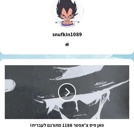
snufkin1089
Website
וואן
פיס
צ'אפטר
1186
מתורגם
לעברית!
וואן פיס צ'אפטר 1186 מתורגם לעברית!