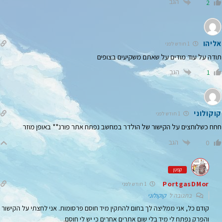
הגב
2
אליהו
1 חודש לפני
תודה על עוד מודים על שאתם משקיעים בצופים
הגב
1
קוקולוני
1 חודש לפני
חחח כשלוחצים על הקישור של הולדר במחשב נפתח אתר פורנ** באופן מוזר
הגב
0
קפטן
PortgasDMor
1 חודש לפני
בתגובה ל
קוקולוני
קודם כל, אני ממליצה לך בחום להתקין מיד חוסם פרסומות. אני לחצתי על הקישור
והפרק נפתח לי מיד בלי שום אתרים אחרים כי יש לי חוסם.