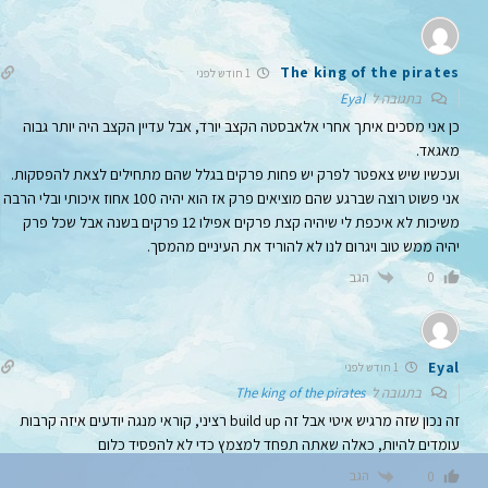
The king of the pirates
1 חודש לפני
בתגובה ל
Eyal
כן אני מסכים איתך אחרי אלאבסטה הקצב יורד, אבל עדיין הקצב היה יותר גבוה
מאגאד.
ועכשיו שיש צאפטר לפרק יש פחות פרקים בגלל שהם מתחילים לצאת להפסקות.
אני פשוט רוצה שברגע שהם מוציאים פרק אז הוא יהיה 100 אחוז איכותי ובלי הרבה
משיכות לא איכפת לי שיהיה קצת פרקים אפילו 12 פרקים בשנה אבל שכל פרק
יהיה ממש טוב ויגרום לנו לא להוריד את העיניים מהמסך.
הגב
0
Eyal
1 חודש לפני
בתגובה ל
The king of the pirates
זה נכון שזה מרגיש איטי אבל זה build up רציני, קוראי מנגה יודעים איזה קרבות
עומדים להיות, כאלה שאתה תפחד למצמץ כדי לא להפסיד כלום
הגב
0