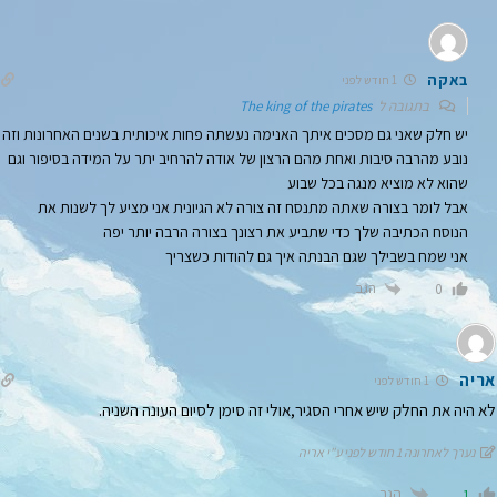
באקה
1 חודש לפני
בתגובה ל
The king of the pirates
יש חלק שאני גם מסכים איתך האנימה נעשתה פחות איכותית בשנים האחרונות וזה
נובע מהרבה סיבות ואחת מהם הרצון של אודה להרחיב יתר על המידה בסיפור וגם
שהוא לא מוציא מנגה בכל שבוע
אבל לומר בצורה שאתה מתנסח זה צורה לא הגיונית אני מציע לך לשנות את
הנוסח הכתיבה שלך כדי שתביע את רצונך בצורה הרבה יותר יפה
אני שמח בשבילך שגם הבנתה איך גם להודות כשצריך
הגב
0
אריה
1 חודש לפני
לא היה את החלק שיש אחרי הסגיר,אולי זה סימן לסיום העונה השניה.
נערך לאחרונה 1 חודש לפני ע"י אריה
הגב
1