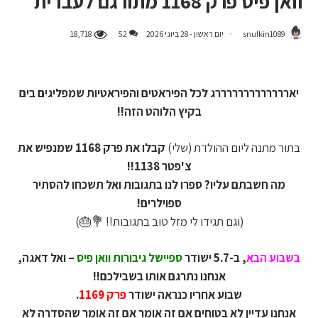
וואן פיס פרק 1168 מתורגם לעברית
snufkin1089
יום ראשון - 28 ביוני 2026
52
18,718
יארררררררררררררג לכל הפיראטים והפיראטיות שמפליגים בים
בקיץ הלוהט הזה!!
בתור מתנה ליום ההולדת (שלי)
קבלו את פרק 1168 שמנפיש את
צ'פטר 1138!!
מה חשבתם עליו? ספרו לנו בתגובות ואל תשכחו להסתיר
ספוילרים!
(וגם תגידו לי מזל טוב בתגובות!! 💐🎂)
בשבוע הבא
, ב-5.7 ישודר
ספיישל גיבורות וואן פיס
– ואל דאגה,
אנחנו נתרגם אותו בשבילכם!!
שבוע אחריו כנראה ישודר
פרק 1169
.
אנחנו עדיין לא בטוחים אם זה אומר אם זה אומר שהסדרה לא