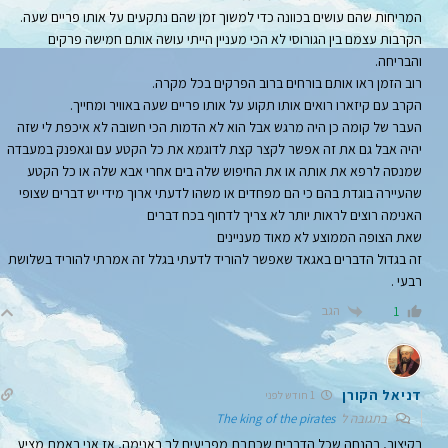
המריחות שהם עושים בכוונה כדי למשוך זמן שהם נתקעים על אותו פריים שעה.
הקרבות עצמם בין הגורוסי לא הכי מעניין הייתי עושה אותם חמישה פרקים
והבריחה.
רוב הזמן ראו אותם בורחים ברוב הפרקים בכל מקרה.
הקרב עם קיזארו רואים אותו תקוע על אותו פריים שעה באוויר ומחייך.
העבר של קומה כן היה מרגש אבל הוא לא הדמות הכי חשובה לא איכפת לי שזה
יהיה אבל גם את זה אפשר לקצר קצת לדוגמא את כל הקטע עם וגאפנק במעבדה
שמנסה לרפא את אותה או את החיפוש שלה בים אחרי אבא שלה או כל הקטע
שהעיירה בוגדת בהם כי הם מפחדים או משהו לדעתי ארוך מידי יש דברים שצופי
האנימה רוצים לראות יותר לא צריך לדחוף בכח דברים
שאת הצופה הממוצע לא מאוד מעניינים
זה בגדול הדברים באגאד שאפשר להוריד לדעתי בגלל זה אמרתי להוריד בשלושת
רבעי .
הגב
1
דניאל הקורן
1 חודש לפני
בתגובה ל
The king of the pirates
בקיצור, בהנחה שכל הדברים שכתבת מפריעים לך באנימה, אז אני באמת מציע