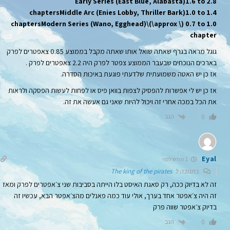
Early Series (East Blue, Alabasta)1.6 to 2.8
chaptersMiddle Arc (Enies Lobby, Thriller Bark)1.0 to 1.4
chaptersModern Series (Wano, Egghead)\(\approx \) 0.7 to 1.0
chapter
גוגל מראה בגרף שאתה שואל אותו שאתה מקבל בממוצע 0.85 צאפטרים לפרק
בארכים הנוכחים שבעבר הממוצע צפטר לפרק היה 2.2 צאפטרים לפרק .
אז כן יש האטה משמועתית שלדעתי פוגעת באיכות הסדרה.
אז כן יש לי אפשרות להפסיק לצפות בוואן פיס או לפחות לעשות הפסקה ולראות
את הכל במכה אחרי זה ויכול להיות שאני גם אעשה את זה.
הגב
0
Eyal
1 חודש לפני
בתגובה ל
The king of the pirates
זה לא בדיוק ככה, רק סאגת האיסט בלו הייתה בסביבות שני צ׳אפטרים לפרק ומאז
זה היה צ׳אפטר אחד בערך, אולי עוד כמה פאנלים מהצ׳אפטר הבא, עכשיו זה
בדיוק צ׳אפטר שווה פרק
הגב
0