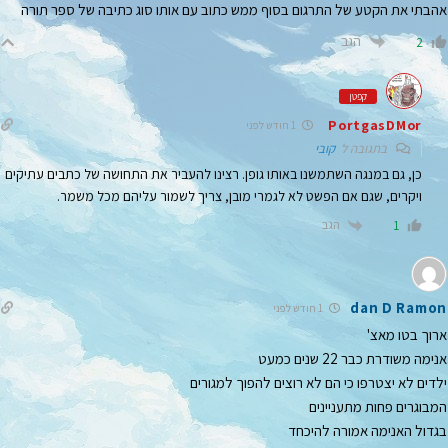
אהבתי את הקטע של התרגום בסוף ממש כתוב עם אותו סוג כתיבה של ספר תורה
הגב
2
קפטן
PortgasDMor
1 חודש לפני
בתגובה ל
קובי
כן, גם במנגה השתמשנו באותו גופן. רצינו להעביר את התחושה של כתבים עתיקים
ויקרים, שגם אם הפשט לא לגמרי מובן, צריך לשמור עליהם מכל משמר.
הגב
1
dan D Ramon
1 חודש לפני
ארוך בטו מאצ'
אנימה משודרת כבר 22 שנים כמעט
ילדים לא יצטרפו כי הם לא רוצים להפוך למגורים
המבוגרים פחות מתעניינים
בגדול האנימה אמורה להיכחד