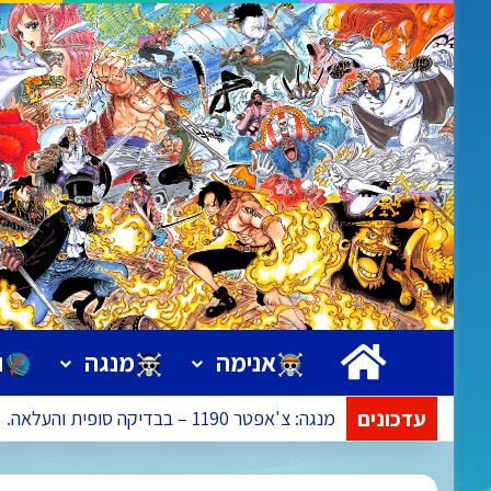
ראשי
אנימה
מנגה
ו
עדכונים
מנגה: צ'אפטר 1190 – בבדיקה סופית והעלאה.