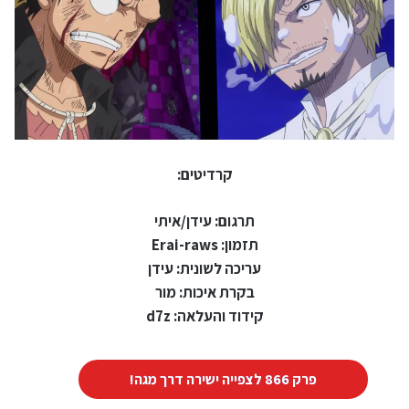
קרדיטים:
תרגום: עידן/איתי
תזמון: Erai-raws
עריכה לשונית: עידן
בקרת איכות: מור
קידוד והעלאה: d7z
פרק 866 לצפייה ישירה דרך מגה!