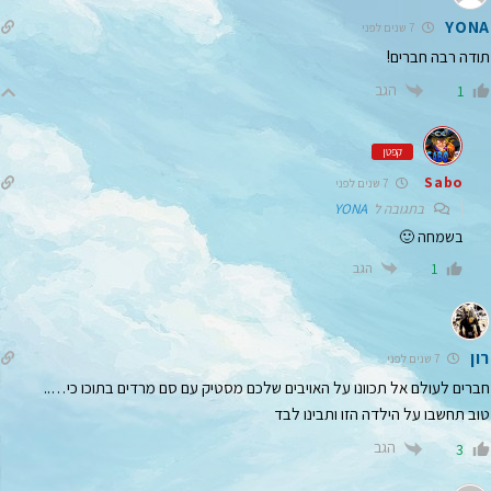
YONA
7 שנים לפני
תודה רבה חברים!
הגב
1
קפטן
Sabo
7 שנים לפני
בתגובה ל
YONA
בשמחה 🙂
הגב
1
רון
7 שנים לפני
חברים לעולם אל תכוונו על האויבים שלכם מסטיק עם סם מרדים בתוכו כי…..
טוב תחשבו על הילדה הזו ותבינו לבד
הגב
3