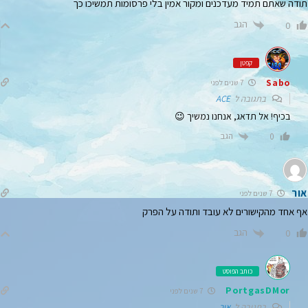
תודה שאתם תמיד מעדכנים ומקור אמין בלי פרסומות תמשיכו כך
הגב
0
קפטן
Sabo
7 שנים לפני
בתגובה ל
ACE
בכיף! אל תדאג, אנחנו נמשיך 😉
הגב
0
אור
7 שנים לפני
אף אחד מהקישורים לא עובד ותודה על הפרק
הגב
0
כותב הפוסט
PortgasDMor
7 שנים לפני
בתגובה ל
אור