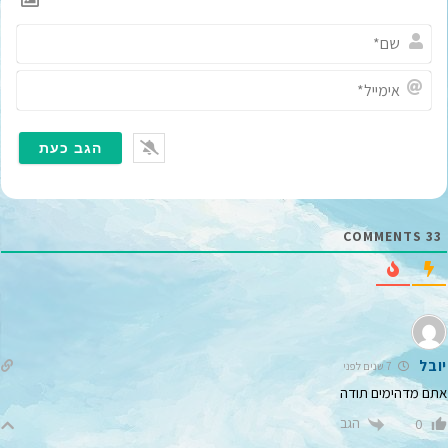
ש
ם
*
א
י
מ
י
י
ל
*
COMMENTS
33
יובל
7 שנים לפני
אתם מדהימים תודה
הגב
0