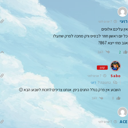
רועי
7 שנים לפני
אין עליכם אלופים
כל יום ראשון חוזר לבסיס ורק מחכה לפרק שתעלו
אגב מתי ייצא 867?
הגב
2
קפטן
Sabo
7 שנים לפני
בתגובה ל
רועי
השבוע אין פרק בגלל החגים ביפן. אנחנו צריכים לחכות לשבוע הבא 🙁
הגב
0
ACE
7 שנים לפני