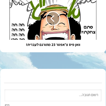
פיס
צ'אפטר
23
מתורגם
לעברית!
וואן פיס צ'אפטר 23 מתורגם לעברית!