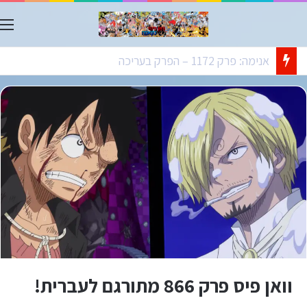
ת
אנימה: פרק 1172 – הפרק בעריכה
וואן פיס פרק 866 מתורגם לעברית!