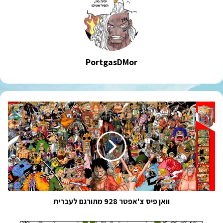
PortgasDMor
וואן
פיס
צ'אפטר
928
מתורגם
לעברית
וואן פיס צ'אפטר 928 מתורגם לעברית
וואן