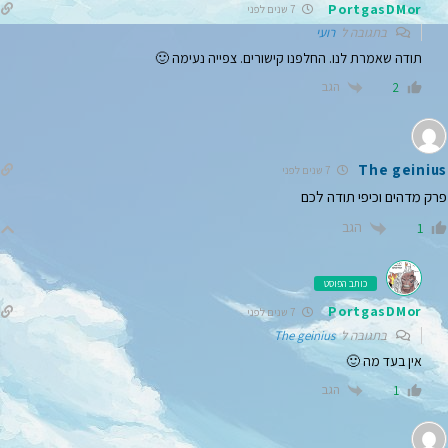
PortgasDMor
7 שנים לפני
בתגובה ל
רועי
תודה שאמרת לנו. החלפנו קישורים. צפייה נעימה 🙂
הגב
2
The geinius
7 שנים לפני
פרק מדהים וכיפי תודה לכם
הגב
1
כותב הפוסט
PortgasDMor
7 שנים לפני
בתגובה ל
The geinius
אין בעד מה 🙂
הגב
1