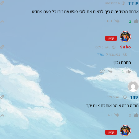
עודד
6 שנים לפני
אחחח תמיד יהיה כיף לראות את לופי פוגש את זורו כל פעם מחדש
הגב
2
קפטן
Sabo
6 שנים לפני
בתגובה ל
עודד
חחחח נכון!
הגב
1
שחר
6 שנים לפני
תודה רבה אוהב אותכם צוות יקר
הגב
0
קפטן