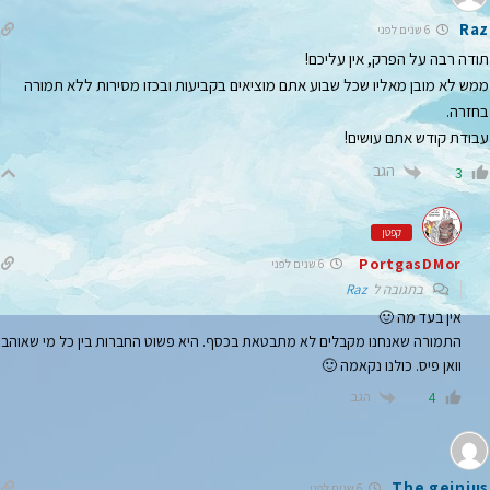
Raz
6 שנים לפני
תודה רבה על הפרק, אין עליכם!
ממש לא מובן מאליו שכל שבוע אתם מוציאים בקביעות ובכזו מסירות ללא תמורה
בחזרה.
עבודת קודש אתם עושים!
הגב
3
קפטן
PortgasDMor
6 שנים לפני
בתגובה ל
Raz
אין בעד מה 🙂
התמורה שאנחנו מקבלים לא מתבטאת בכסף. היא פשוט החברות בין כל מי שאוהב
וואן פיס. כולנו נקאמה 🙂
הגב
4
The geinius
6 שנים לפני