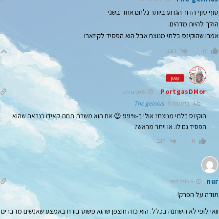
סוף סוף הדור הגרוע ביותר נלחם אחד בשני
הולך להיות מדהים.
אמרו שהוקינס בלתי מנוצח אבל הוא הפסיד לקיזארו
הגב
0
קפטן
PortgasDMor
6 שנים לפני
בתגובה ל
The geinius
הוקינס בלתי מנוצח? אולי ב-99% 😉 אם הוא משרת תחת קאידו כנראה שהוא
הפסיד גם לו. או ויתר מראש?
הגב
0
nur
6 שנים לפני
תודה על הפרק!
וואי לופי לא השתנה בכלל. הוא כזה חוצפן שהוא פשוט בורח באמצע שאנשים מדברים