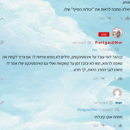
איתו.
יאלה מחכה לראות את "יכולות הסייף" שלו.
הגב
0
קפטן
PortgasDMor
6 שנים לפני
בתגובה ל
nur
כן הא? לופי עובד על אינסטינקטים, מילים לא ממש מזיזות לו. אם צריך לקחת את
טאמה לרופא, הוא לא יבזבז זמן על קשקשת ואולי גם האינסטינקט שלו אמר לו
משהו לגבי החרב הזאת, לך תדע…
הגב
0
nur
6 שנים לפני
בתגובה ל
PortgasDMor
חחחח אוקי קיבלתי
הגב
0