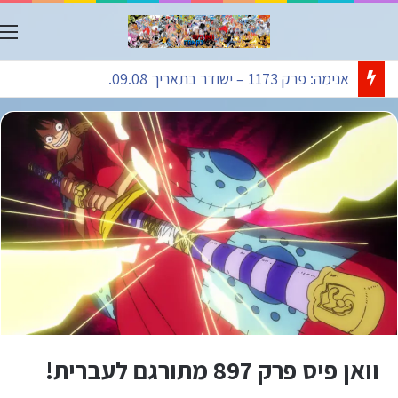
ת
אנימה: פרק 1173 – ישודר בתאריך 09.08.
וואן פיס פרק 897 מתורגם לעברית!