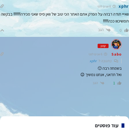
xphr
6 שנים לפני
וואייי תודה רבהה על הפרק אתם האתר הכי טוב של וואן פיס שאני מכירה!!!!!!!! בבקשה
תמשיכווו ככה!!!!!!
הגב
0
קפטן
Sabo
6 שנים לפני
בתגובה ל
xphr
בשמחה רבה 🙂
ואל תדאגי, אנחנו נמשיך 😉
הגב
1
עוד פוסטים