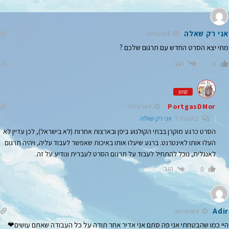
אני רק שאלה
6 שנים לפני
מתי יצא הסרט החדש עם תרגום שלכם ?
הגב
0
קפטן
PortgasDMor
6 שנים לפני
בתגובה ל
אני רק שאלה
הסרט כרגע מוקרן בבתי הקולנוע ביפן ובארצות אחרות (לא בישראל), לכן עדיין לא
העלו אותו לאינטרנט. ברגע שיעלו אותו באיכות שאפשר לעבוד עליה, ויהיה תרגום
לאנגלית, נוכל להתחיל לעבוד על תרגום הסרט לעברית ונודיע על זה.
הגב
0
Adir
6 שנים לפני
היי כמו שהבטחתי אני פה סתם אני אדיר אחר תודה על כל העבודה שאתם עושים❤