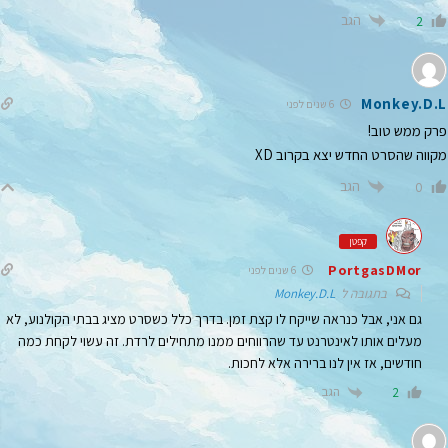
הגב
2
Monkey.D.L
6 שנים לפני
פרק ממש טוב!
מקווה שהסרט החדש יצא בקרוב XD
הגב
0
קפטן
PortgasDMor
6 שנים לפני
בתגובה ל
Monkey.D.L
גם אני, אבל כנראה שייקח לו קצת זמן. בדרך כלל כשסרט מציג בבתי הקולנוע, לא
מעלים אותו לאינטרנט עד שהרווחים ממנו מתחילים לרדת. זה עשוי לקחת כמה
חודשים, אז אין לנו ברירה אלא לחכות.
הגב
2