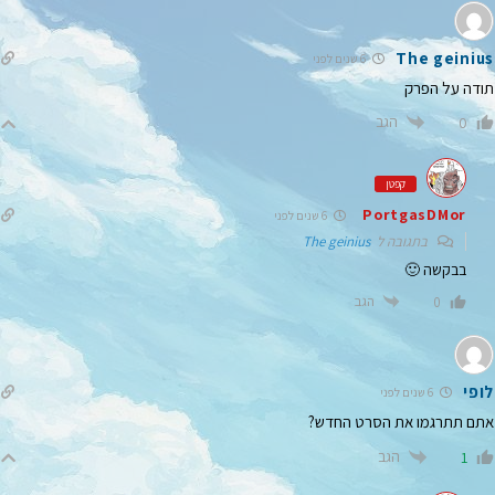
The geinius
6 שנים לפני
תודה על הפרק
הגב
0
קפטן
PortgasDMor
6 שנים לפני
בתגובה ל
The geinius
בבקשה 🙂
הגב
0
לופי
6 שנים לפני
אתם תתרגמו את הסרט החדש?
הגב
1