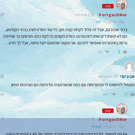
קפטן
PortgasDMor
6 שנים לפני
בתגובה ל
לופי
ברור שנתרגם, אבל זה עלול לקחת קצת זמן. כל עוד הסרט מציג בבתי הקולנוע,
הם לא משחררים אותו לאינטרנט. בסרט הקודם זה לקח כמה חודשים עד שהייתה
גרסה באינטרנט שאפשר לתרגם. אני מקווה שהפעם ייקח פחות, אבל לך תדע…
הגב
2
אנונימי
6 שנים לפני
מתחיל להימאס לי מהמריחות עם כמה שהאנימציה מדהימה הם מגזימים ממש
הגב
0
קפטן
PortgasDMor
6 שנים לפני
בתגובה ל
אנונימי
אין מה לעשות, 50 פרקים בשנה צריכים להעביר סיפור של 40 צ'אפטרים בשנה.