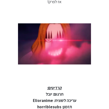
אז לפרק!
קרדיטים:
תרגום: יובל
עריכה לשונית: Elioranime
תזמון: horriblesubs