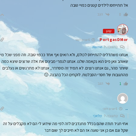
אל תתייחסו לילדים קטנים כפויי טובה
הגב
0
קפטן
PortgasDMor
6 שנים לפני
בתגובה ל
Name
אנחנו משתדלים להתייחס לכולם, ולא רואים אף אחד ככפוי טובה. וזה מפני שכל מי
שאוהב וואן פיס הוא נקאמה שלנו. אנחנו לגמרי מבינים את אלה שרוצים שיצא כמה
שיותר מהר, גם אנחנו רוצים. לא תמיד זה מסתדר, אנחנו לא מתרגשים או נעלבים
מהתגובות של חסרי הסבלנות. לוקחים הכל בהבנה. 🙂
הגב
1
..
6 שנים לפני
בתגובה ל
מלאכי
אחי תגיד תודה שהם בכלל מתנדבים לזה לפי מה שידוע לי הם לא מקבלים על זה
שקל וגם אם כן אני טועה אז הם לא חייבים לך שום דבר