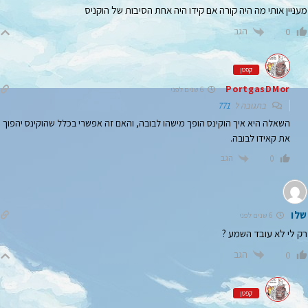
מעניין אותי מה היה קורה אם קידו היה אחת הסיבות של הוקניס
הגב
0
קפטן
PortgasDMor
6 שנים לפני
בתגובה ל
771
השאלה היא איך הוקינס הופך מישהו לבובה, והאם זה אפשרי בכלל שהוקינס יהפוך
את קאידו לבובה.
הגב
0
שלו
6 שנים לפני
רק לי לא עובד השמע ?
הגב
0
קפטן