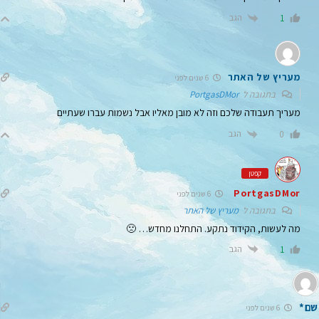
הגב
1
מעריץ של האתר
6 שנים לפני
בתגובה ל
PortgasDMor
מעריך תעבודה שלכם וזה לא מובן מאליו אבל נשמות עברו שעתיים
הגב
0
קפטן
PortgasDMor
6 שנים לפני
בתגובה ל
מעריץ של האתר
מה לעשות, הקידוד נתקע. התחלנו מחדש… 🙁
הגב
1
שם*
6 שנים לפני