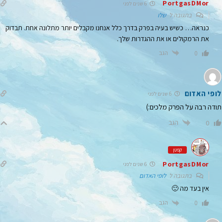
PortgasDMor
6 שנים לפני
בתגובה ל
שלו
כנראה… כשיש בעיה בפרק בדרך כלל אנחנו מקבלים יותר מתלונה אחת. תבדוק
את הרמקולים או את ההגדרות שלך.
הגב
0
לופי האדום
6 שנים לפני
תודה רבה על הפרק מלכים:)
הגב
0
קפטן
PortgasDMor
6 שנים לפני
בתגובה ל
לופי האדום
אין בעד מה 🙂
הגב
0