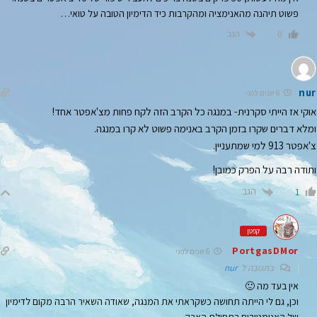
פשוט תיהנה מהאנימציה ומהקרבות כיד הדימיון הטובה על טואי…
הגב
0
nur
6 שנים לפני
אוקי אז הייתי סקרנית- במנגה כל הקרב הזה לקח פחות מצ'אפטר אחד!
ומלא דברים שקרו בזמן הקרב באנימה פשוט לא קרו במנגה.
צ'אפטר 913 למי שמתעניין.
ותודה רבה על הפרק כמובן!
הגב
1
קפטן
PortgasDMor
6 שנים לפני
בתגובה ל
nur
אין בעד מה 🙂
וכן, גם לי הייתה תחושה כשקראתי את המנגה, שאודה השאיר הרבה מקום לדימיון
של האנימטורים בתחילת הארק.