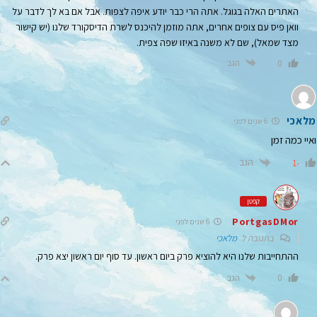
האתרים האלה בגוגל. אתה הרי כבר יודע איפה לצפות. אבל אם בא לך לדבר על
וואן פיס עם צופים אחרים, אתה מוזמן להיכנס לשרת הדיסקורד שלנו (יש קישור
מצד שמאל), שם לא משנה באיזו שפה צפית.
הגב
0
מלאכי
6 שנים לפני
ואיי כמה זמן
הגב
-1
קפטן
PortgasDMor
6 שנים לפני
בתגובה ל
מלאכי
ההתחייבות שלנו היא להוציא פרק ביום ראשון. עד סוף יום ראשון יצא פרק.
הגב
0