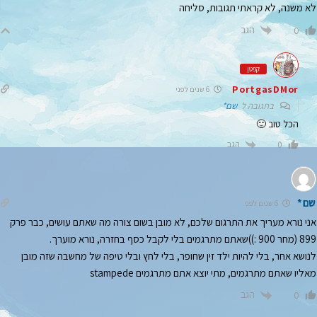
לא משנה, לא קראתי תגובות, סליחה
הגב
0
קפטן
PortgasDMor
6 שנים לפני
בתגובה ל
שם*
הכל טוב 🙂
הגב
0
שם*
6 שנים לפני
אני נורא מעריך את התרגום שלכם, לא מובן בשום צורה מה שאתם עושים, כבר פרק
899 (מחר 900 :))שאתם מתרגמים בלי לקבל כסף בחזרה, נורא מוערך.
לנושא אחר, בלי להיות ילד זין שחופר, בלי לחץ ובלי טיפה של מחשבה שזה מובן
מאליו שאתם מתרגמים, מתי יוצא אתם מתרגמים stampede
הגב
0