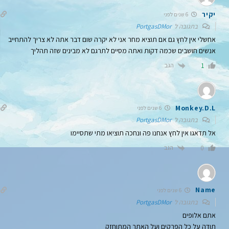
יקיר
6 שנים לפני
בתגובה ל
PortgasDMor
אחשלי אין לחץ גם אם תוציא מחר אני לא יקרה שום דבר אתה לא צריך להתחייב
אנשים חושבים שכמה דקות ואתה מסיים לתרגם לא מבינים שזה תהליך
הגב
1
Monkey.D.L
6 שנים לפני
בתגובה ל
PortgasDMor
אל תדאגו אין לחץ אנחנו פה ונחכה תוציאו מתי שתסיימו
הגב
0
Name
6 שנים לפני
בתגובה ל
PortgasDMor
אתם אלופים
תודה על כל הפרקים ועל האתר המתוחזק