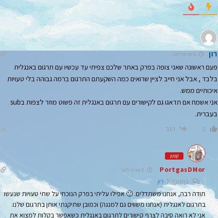
רון
6 שנים לפני
פעם ראשונה שאני צופה בפרק באתר שלכם צפיתי עד עכשיו עם תרגום באנגלית
בלבד , אבל אני חייב לציין שרואים כמה השקעתם התרגום ברמה גבוהה בלי טעויות
איכותיים ממש.
אני אשמח אם תדאגו גם לקישורים עם תרגום באנגלית זה פשוט מוזר לצפות בsub
בעברית.
הגב
0
קפטן
PortgasDMor
6 שנים לפני
בתגובה ל
רון
תודה רבה, אנחנו משתדלים. 🙂 אפילו עליתי בפרק הנוכחי על שתי טעויות שנעשו
בתרגום לאנגלית (אנחנו משווים גם למנגה) וכמובן שתיקנתי אותן בתרגום שלנו.
אני לא רואה סיבה לצרף קישורים לתרגום באנגלית כשאפשר בקלות למצוא את