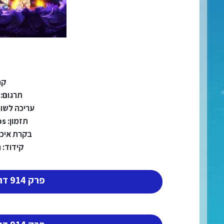
קר
תרגום: עיד
עריכה לשונית:
תזמון: HorribleSubs
בקרת איכות: 
קידוד: ניצן |
פרק 914 דרך גוגל דרייב (1)