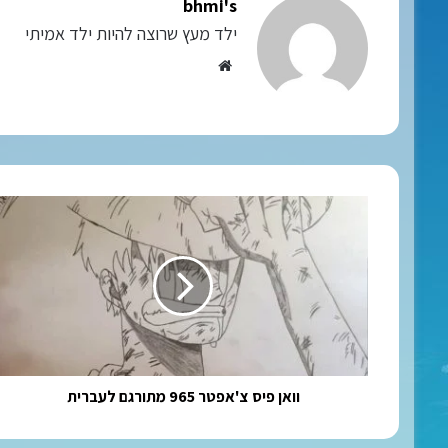
bhmi's
ילד מעץ שרוצה להיות ילד אמיתי
Website
וואן
פיס
צ'אפטר
965
מתורגם
לעברית
וואן פיס צ'אפטר 965 מתורגם לעברית