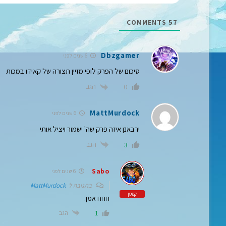
COMMENTS
57
Dbzgamer
6 שנים לפני
סיכום של הפרק לופי מזיין תצורה של קאידו במכות
הגב
0
MattMurdock
6 שנים לפני
ירבאנן איזה פרק שה' ישמור ויציל אותי
הגב
3
Sabo
6 שנים לפני
בתגובה ל
MattMurdock
קפטן
חחח אמן.
הגב
1