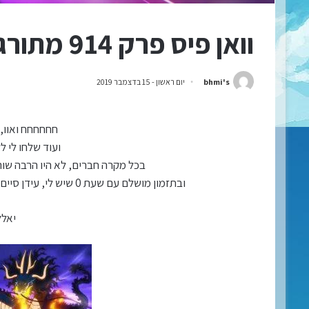
וואן פיס פרק 914 מתורגם לעברית!
bhmi's
יום ראשון - 15 בדצמבר 2019
חחחחחח ואוו, 
ועוד שלחו לי 
בכל מקרה חברים, לא היו הרבה שור
ובתזמון מושלם עם שעת 0 שיש לי, עידן סיים לתרגם, לעשות עריכה לשונית ובקרת איכות בטיל!
יאלל