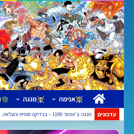
ראשי
אנימה
מנגה
ו
עדכונים
אנימה: פרק 1173 – ישודר בתאריך 09.08.