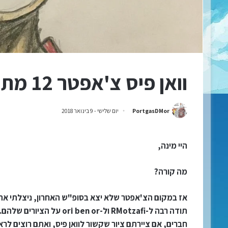
וואן פיס צ'אפטר 12 מתורגם לעברית
PortgasDMor
יום שלישי - 9 בינואר 2018
היי מינה,
מה קורה?
אז במקום הצ'אפטר שלא יצא בסופ"ש האחרון, ניצלתי את הז
תודה רבה ל-RMotzafi ול-ori ben or על הציורים שלהם.
חברים, אם ציירתם ציור שקשור לוואן פיס, ואתם רוצים 