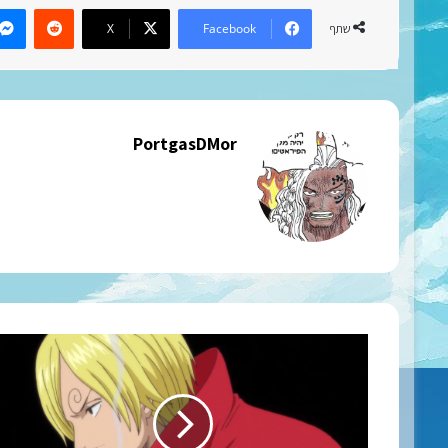
eddit
X
Facebook
שתף
PortgasDMor
פרק
820
מתורגם
לעברית
+