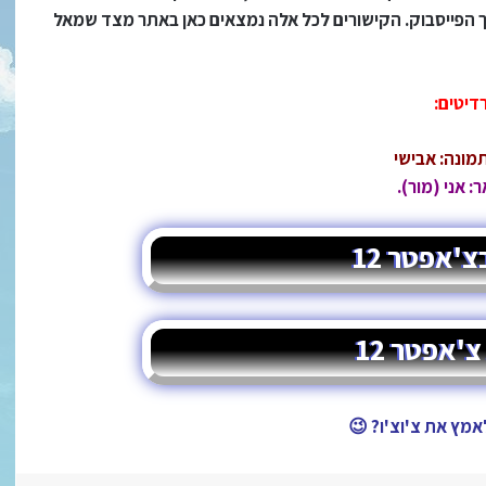
רך הפייסבוק. הקישורים לכל אלה נמצאים כאן באתר מצד שמאל
דיטים:
מונה: אבישי
: אני (מור).
צ'אפטר 12
'אפטר 12
אמץ את צ'וצ'ו? 😉