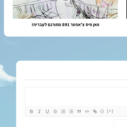
לעברית!
וואן פיס צ'אפטר 891 מתורגם לעברית!
{}
[+]
ש