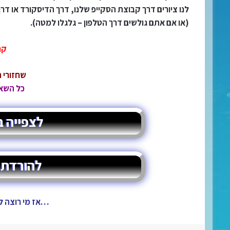
לנו ציורים דרך קבוצת הסקייפ שלנו, דרך הדיסקורד או ד
(או אם אתם גולשים דרך הטלפון – גלגלו למטה).
קר
שחזורי ת
כל השאר
לצפייה ב
להורדת צ
…אז מי רוצה ל