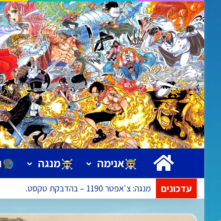
ראשי
אנימה
מנגה
ו
עדכונים
אנימה: פרק 1173 – ישודר בתאריך 09.08.