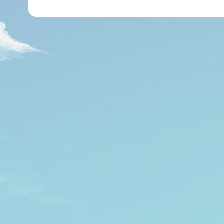
י
ל
*