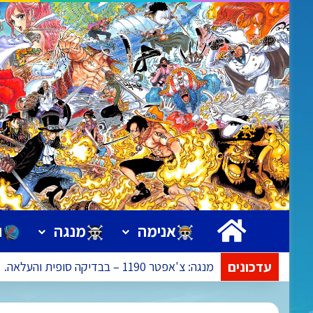
ראשי
אנימה
מנגה
ו
עדכונים
מנגה: צ'אפטר 1190 – בבדיקה סופית והעלאה.