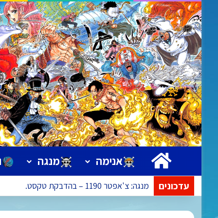
ראשי
אנימה
מנגה
ו
עדכונים
מנגה: צ'אפטר 1190 – בהדבקת טקסט.