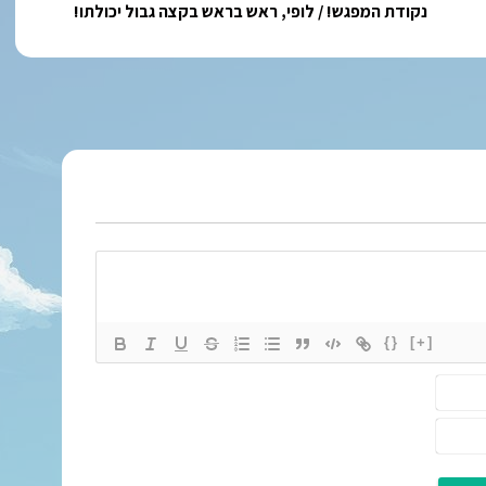
נקודת
נקודת המפגש! / לופי, ראש בראש בקצה גבול יכולתו!
המפגש!
/ לופי,
ראש
בראש
בקצה
גבול
יכולתו!
{}
[+]
ש
ם
א
*
י
מ