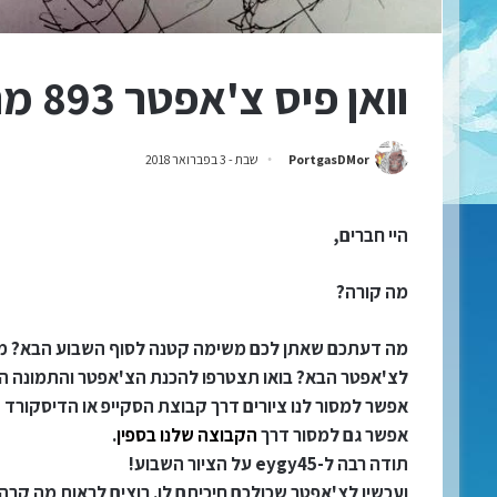
וואן פיס צ'אפטר 893 מתורגם לעברית!
PortgasDMor
שבת - 3 בפברואר 2018
היי חברים,
מה קורה?
מה דעתכם שאתן לכם משימה קטנה לסוף השבוע הבא? מי 
לצ'אפטר הבא? בואו תצטרפו להכנת הצ'אפטר והתמונה הר
אפשר למסור לנו ציורים דרך קבוצת הסקייפ או הדיסקורד ש
אפשר גם למסור דרך
הקבוצה שלנו בספין
.
תודה רבה ל-eygy45 על הציור השבוע!
ועכשיו לצ'אפטר שכולכם חיכיתם לו. רוצים לראות מה קרה 