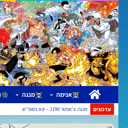
ראשי
אנימה
מנגה
ו
עדכונים
אנימה: פרק 1172 – הפרק בעריכה