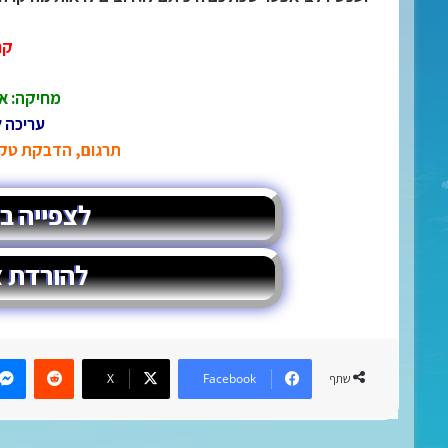
קר
מחיקה: אב
עריכה ל
תרגום, הדבקת טקסט
לצפייה בצ'
להורדת צ'
eddit
X
Facebook
שתף