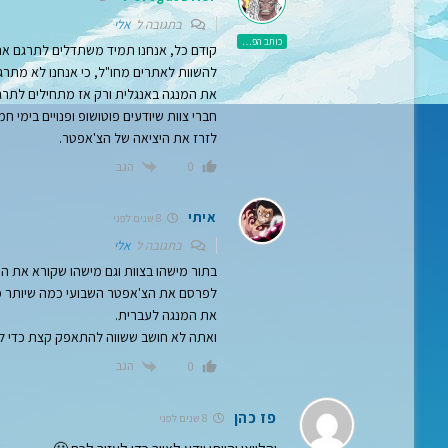
בתגובה ל
אלי
כותב הפוסט
קודם כל, אנחנו תמיד משתדלים לתרגם את 
להשוות לאתרים מחו"ל, כי אנחנו לא מתרג
את המנגה באנגלית ורק אז מתחילים לתרגם.
חברי צוות שיודעים פוטושופ ופנויים בימי 
לזרז את היציאה של הצ'אפטר.
הגב
0
איתי
8 שנים לפני
בתגובה ל
אלי
בתור מישהו בצוות וגם מישהו שקורא את המ
לפרסם את הצ'אפטר השבועי כמה שיותר מו
את המנגה לעברית.
ואתה לא חושב ששווה להתאפק קצת כדי ל
הגב
0
פז כהן
8 שנים לפני