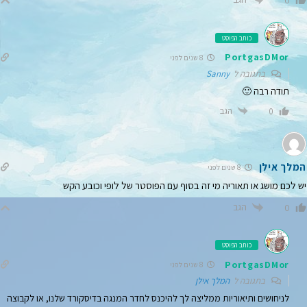
0
כותב הפוסט
PortgasDMor
8 שנים לפני
בתגובה ל
Sanny
תודה רבה 🙂
הגב
0
המלך אילן
8 שנים לפני
יש לכם מושג או תאוריה מי זה בסוף עם הפוסטר של לופי וכובע הקש
הגב
0
כותב הפוסט
PortgasDMor
8 שנים לפני
בתגובה ל
המלך אילן
לניחושים ותיאוריות ממליצה לך להיכנס לחדר המנגה בדיסקורד שלנו, או לקבוצה