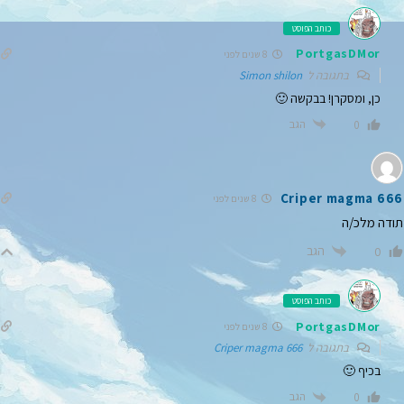
כותב הפוסט
PortgasDMor
8 שנים לפני
בתגובה ל
Simon shilon
כן, ומסקרן! בבקשה 🙂
הגב
0
Criper magma 666
8 שנים לפני
תודה מלכ/ה
הגב
0
כותב הפוסט
PortgasDMor
8 שנים לפני
בתגובה ל
Criper magma 666
בכיף 🙂
הגב
0