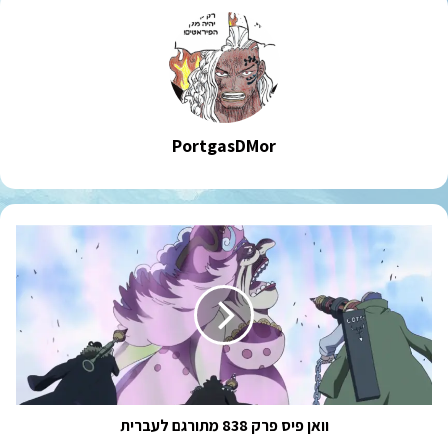
PortgasDMor
וואן
פיס
פרק
838
מתורגם
לעברית
וואן פיס פרק 838 מתורגם לעברית