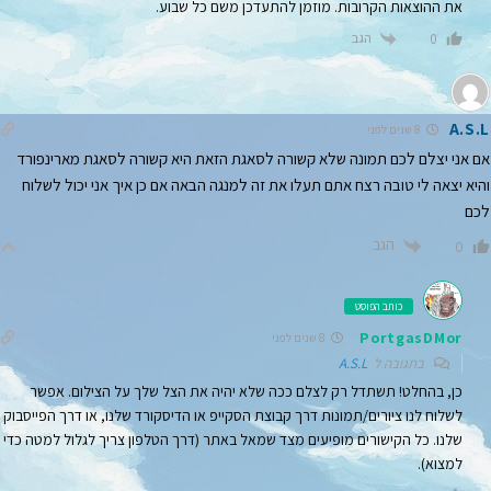
את ההוצאות הקרובות. מוזמן להתעדכן משם כל שבוע.
הגב
0
A.S.L
8 שנים לפני
אם אני יצלם לכם תמונה שלא קשורה לסאגת הזאת היא קשורה לסאגת מארינפורד
והיא יצאה לי טובה רצח אתם תעלו את זה למנגה הבאה אם כן איך אני יכול לשלוח
לכם
הגב
0
כותב הפוסט
PortgasDMor
8 שנים לפני
בתגובה ל
A.S.L
כן, בהחלט! תשתדל רק לצלם ככה שלא יהיה את הצל שלך על הצילום. אפשר
לשלוח לנו ציורים/תמונות דרך קבוצת הסקייפ או הדיסקורד שלנו, או דרך הפייסבוק
שלנו. כל הקישורים מופיעים מצד שמאל באתר (דרך הטלפון צריך לגלול למטה כדי
למצוא).