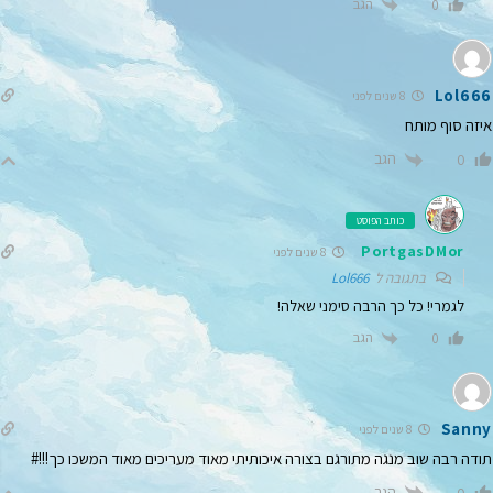
הגב
0
Lol666
8 שנים לפני
איזה סוף מותח
הגב
0
כותב הפוסט
PortgasDMor
8 שנים לפני
בתגובה ל
Lol666
לגמרי! כל כך הרבה סימני שאלה!
הגב
0
Sanny
8 שנים לפני
תודה רבה שוב מנגה מתורגם בצורה איכותיתי מאוד מעריכים מאוד המשכו כך!!!#
הגב