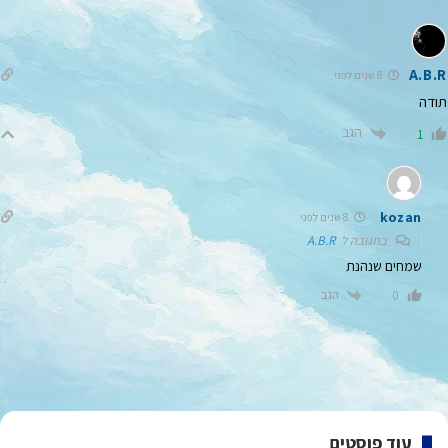
A.B.R
8 שנים לפני
תודה
הגב
1
kozan
8 שנים לפני
בתגובה ל
A.B.R
שמחים שנהנת
הגב
0
עוד פוסטים