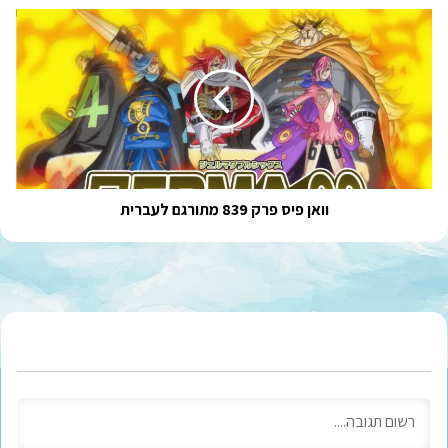
וואן
פיס
פרק
839
מתורגם
לעברית
וואן פיס פרק 839 מתורגם לעברית