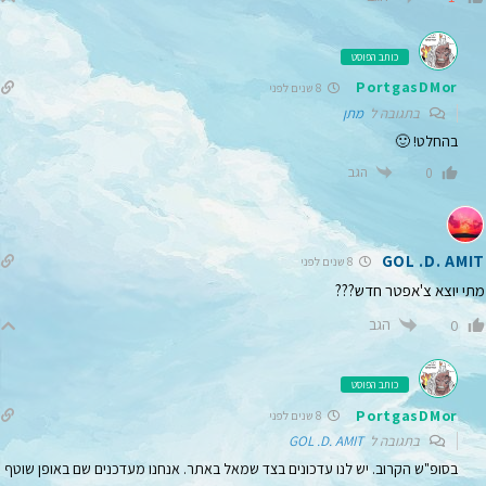
כותב הפוסט
PortgasDMor
8 שנים לפני
בתגובה ל
מתן
בהחלט! 🙂
הגב
0
GOL .D. AMIT
8 שנים לפני
מתי יוצא צ'אפטר חדש???
הגב
0
כותב הפוסט
PortgasDMor
8 שנים לפני
בתגובה ל
GOL .D. AMIT
בסופ"ש הקרוב. יש לנו עדכונים בצד שמאל באתר. אנחנו מעדכנים שם באופן שוטף