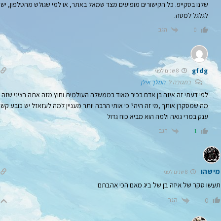
שלנו בסקייפ. כל הקישורים מופיעים מצד שמאל באתר, או למי שגולש מהטלפון, יש
לגלגל למטה.
הגב
0
gfdg
8 שנים לפני
בתגובה ל
המלך אילן
לפי דעתי זה איזה בן אדם בכיר מאוד בממשלה העולמית וחוץ מזה אתה רציני שזה
מה שמסקרן אותך ,מי זה היה? כי אותי הרבה יותר מעניין למה לעזאזל יש כובע קש
ענק במרי גואה ולמה הוא מביא כוח גדול
הגב
1
מישהו
8 שנים לפני
תעשו סקר של איזה בן של ביג מאם הכי אהבתם
הגב
0