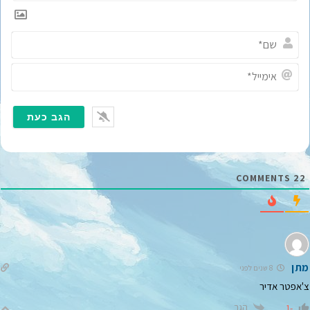
ש
ם
*
א
י
מ
י
י
ל
*
COMMENTS
22
מתן
8 שנים לפני
צ'אפטר אדיר
הגב
-1