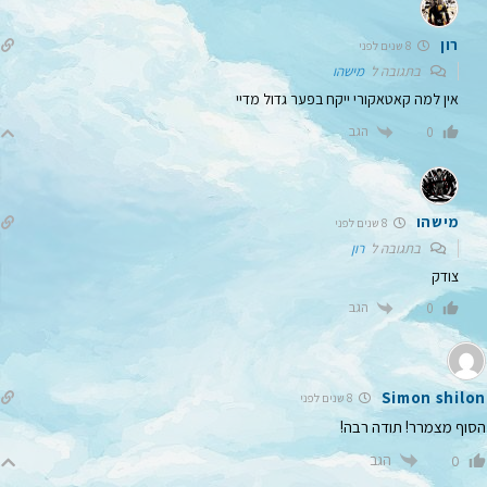
רון
8 שנים לפני
בתגובה ל
מישהו
אין למה קאטאקורי ייקח בפער גדול מדיי
הגב
0
מישהו
8 שנים לפני
בתגובה ל
רון
צודק
הגב
0
Simon shilon
8 שנים לפני
הסוף מצמרר! תודה רבה!
הגב
0