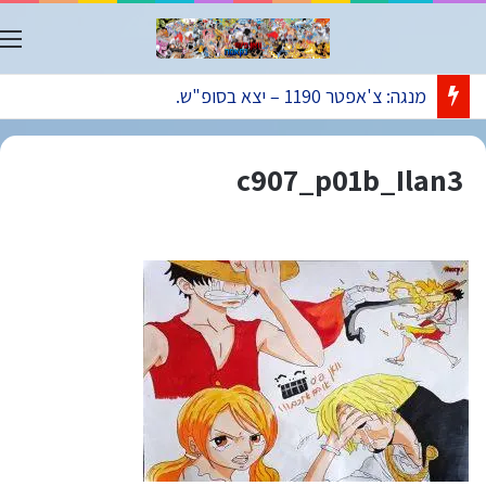
ת
מנגה: צ'אפטר 1190 – יצא בסופ"ש.
c907_p01b_Ilan3