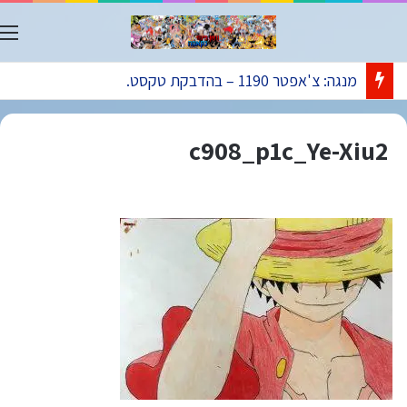
ת
מנגה: צ'אפטר 1190 – בהדבקת טקסט.
c908_p1c_Ye-Xiu2