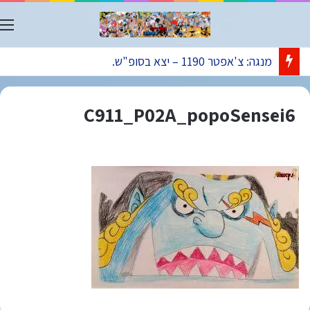
ת
מנגה: צ'אפטר 1190 – יצא בסופ"ש.
C911_P02A_popoSensei6