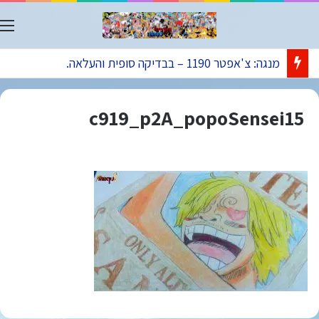
ת
מנגה: צ'אפטר 1190 – בבדיקה סופית והעלאה.
c919_p2A_popoSensei15