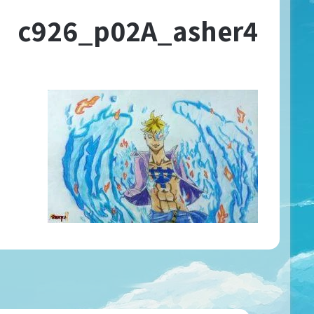
c926_p02A_asher4