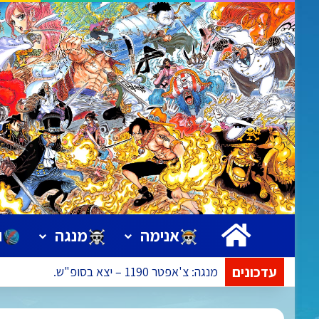
ראשי
אנימה
מנגה
ו
עדכונים
מנגה: צ'אפטר 1190 – יצא בסופ"ש.