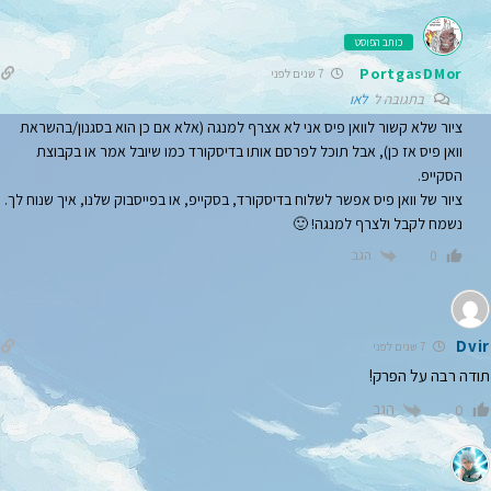
כותב הפוסט
PortgasDMor
7 שנים לפני
בתגובה ל
לאו
ציור שלא קשור לוואן פיס אני לא אצרף למנגה (אלא אם כן הוא בסגנון/בהשראת
וואן פיס אז כן), אבל תוכל לפרסם אותו בדיסקורד כמו שיובל אמר או בקבוצת
הסקייפ.
ציור של וואן פיס אפשר לשלוח בדיסקורד, בסקייפ, או בפייסבוק שלנו, איך שנוח לך.
נשמח לקבל ולצרף למנגה! 🙂
הגב
0
Dvir
7 שנים לפני
תודה רבה על הפרק!
הגב
0