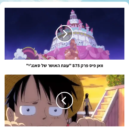
וואן
פיס
פרק
875
"עוגת
האושר
של
סאנג'י"
וואן פיס פרק 875 "עוגת האושר של סאנג'י"
היום
לא
יוצא
פרק
:
(