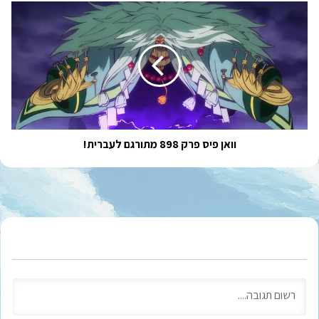
וואן
פיס
פרק
898
מתורגם
לעברית!
וואן פיס פרק 898 מתורגם לעברית!