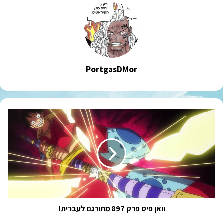
PortgasDMor
וואן
פיס
פרק
897
מתורגם
לעברית!
וואן פיס פרק 897 מתורגם לעברית!