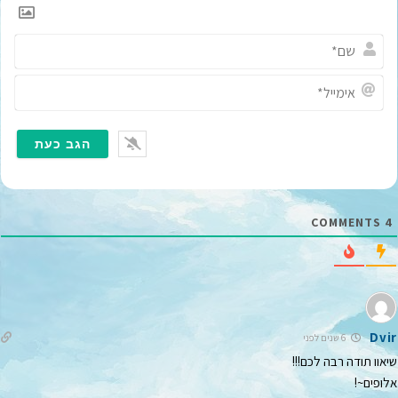
ש
ם
*
א
י
מ
י
י
ל
*
COMMENTS
4
Dvir
6 שנים לפני
שיאוו תודה רבה לכם!!!
אלופים~!