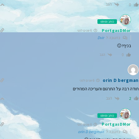
הגב
0
כותב הפוסט
PortgasDMor
6 שנים לפני
בתגובה ל
Dvir
בכיף! 🙂
הגב
0
orin D bergman
6 שנים לפני
תודה רבה על התרגום והעריכה המהירים
הגב
2
כותב הפוסט
PortgasDMor
6 שנים לפני
בתגובה ל
orin D bergman