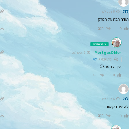
לול
6 שנים לפני
תודה רבה על הפרק
הגב
0
כותב הפוסט
PortgasDMor
6 שנים לפני
בתגובה ל
לול
אין בעד מה 🙂
הגב
0
לול
6 שנים לפני
לא יפה הקישור
הגב
0