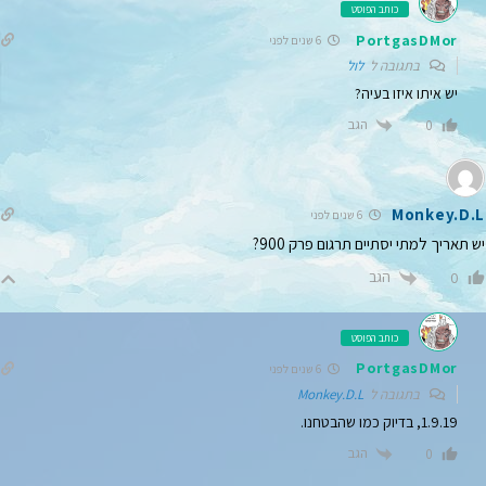
כותב הפוסט
PortgasDMor
6 שנים לפני
בתגובה ל
לול
יש איתו איזו בעיה?
הגב
0
Monkey.D.L
6 שנים לפני
יש תאריך למתי יסתיים תרגום פרק 900?
הגב
0
כותב הפוסט
PortgasDMor
6 שנים לפני
בתגובה ל
Monkey.D.L
1.9.19, בדיוק כמו שהבטחנו.
הגב
0