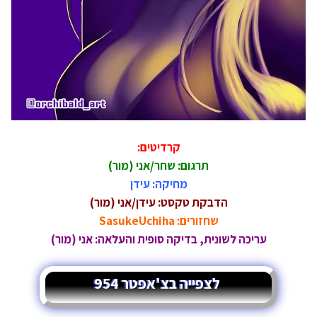
קרדיטים:
תרגום: שחר/אני (מור)
מחיקה: עידן
הדבקת טקסט: עידן/אני (מור)
שחזורים: SasukeUchiha
עריכה לשונית, בדיקה סופית והעלאה: אני (מור)
לצפייה בצ'אפטר 954