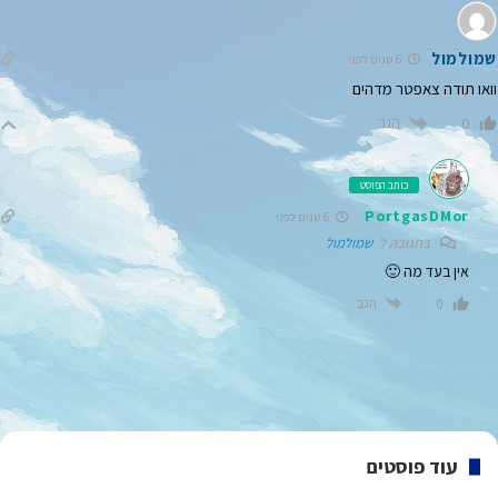
שמולמול
6 שנים לפני
וואו תודה צאפטר מדהים
הגב
0
כותב הפוסט
PortgasDMor
6 שנים לפני
בתגובה ל
שמולמול
אין בעד מה 🙂
הגב
0
עוד פוסטים