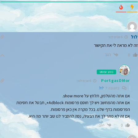
לול
6 שנים לפני
זה לא מראה לי את הקישור
הגב
0
כותב הפוסט
PortgasDMor
6 שנים לפני
בתגובה ל
לול
אם אתה מהטלפון, תלחץ על show more.
אם אתה מהמחשב ויש לך חוסם פרסומות Adblock+, תבטל את חסימת
הפרסומות בדף שלנו. בכל מקרה אין כאן פרסומות.
אם זה לא פתר לך את הבעיה, נסה להסביר לנו טוב יותר מה היא.
הגב
0