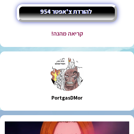
להורדת צ'אפטר 954
קריאה מהנה!
PortgasDMor
וואן
פיס