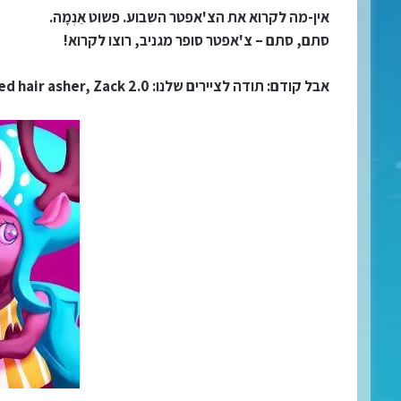
אין-מה לקרוא את הצ'אפטר השבוע. פשוט אֵנְמָה.
סתם, סתם – צ'אפטר סופר מגניב, רוצו לקרוא!
אבל קודם: תודה לציירים שלנו: orchibald, red hair asher, Zack 2.0 וידין!