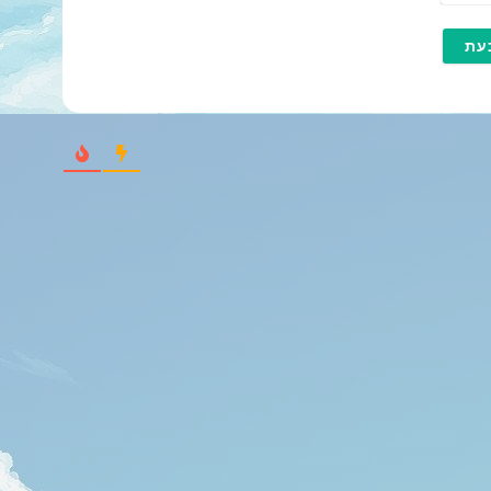
י
מ
י
י
ל
*