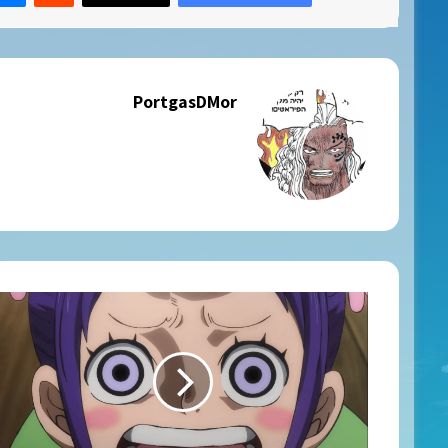
PortgasDMor
וואן
פיס
פרק
901
מתורגם
לשפת
הקודש