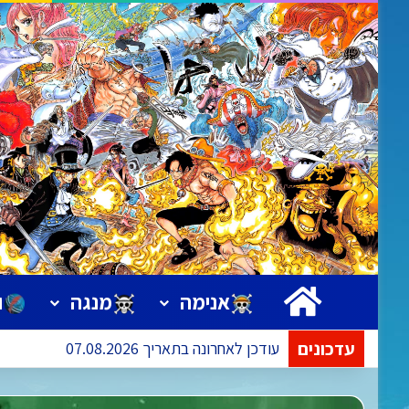
ראשי
אנימה
מנגה
ו
עדכונים
מנגה: צ'אפטרים 65-67 – בהדבקת טקסט. צ'אפטר 68 – בעריכה לשונית. צ'אפטרים 69-175 – בתרגום ומחיקה.