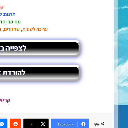
קר
תרגום: ש
מחיקה והדב
עריכה לשונית, שחזורים, ב
לצפייה בצ'
להורדת צ'
קריא
eddit
X
Facebook
שתף