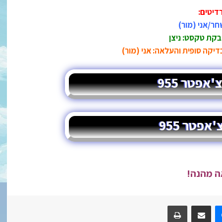
דיטים:
חר/אני (מור)
קת טקסט: ניצן
דיקה סופית והעלאה: אני (מור)
אפטר 955
אפטר 955
ה מהנה!
R
Messenger
שתף במייל
הדפס/י