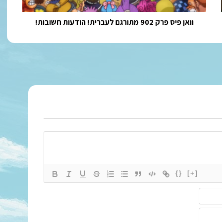
חשובות!
וואן פיס פרק 902 מתורגם לעברית! הודעות חשובות!
{}
[+]
ש
ם
א
*