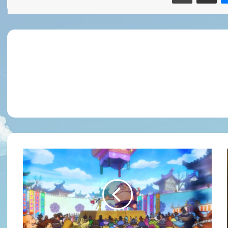
וואן
פיס
פרק
902
מתורגם
לעברית!
הודעות