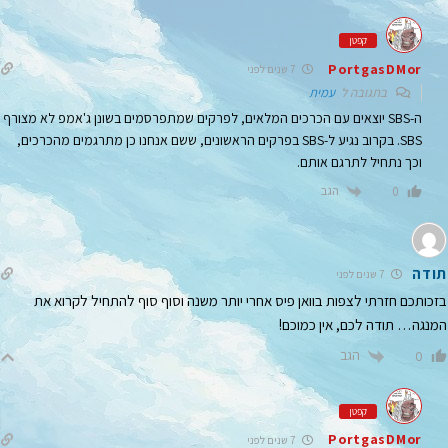
קפטן
PortgasDMor
7 שנים לפני
בתגובה ל
עמית
ה-SBS יוצאים עם הכרכים המלאים, לפרקים שמתפרסמים בשונן ג'אמפ לא מצורף
SBS. בקרוב נגיע ל-SBS בפרקים הראשונים, ששם אנחנו כן מתרגמים מהכרכים,
וכך נתחיל לתרגם אותם.
הגב
0
תודה
7 שנים לפני
בזכותכם חזרתי לצפות בוואן פיס אחרי יותר משנה וסוף סוף להתחיל לקרוא את
המנגה… תודה לכם, אין כמוכם!
הגב
0
קפטן
PortgasDMor
7 שנים לפני