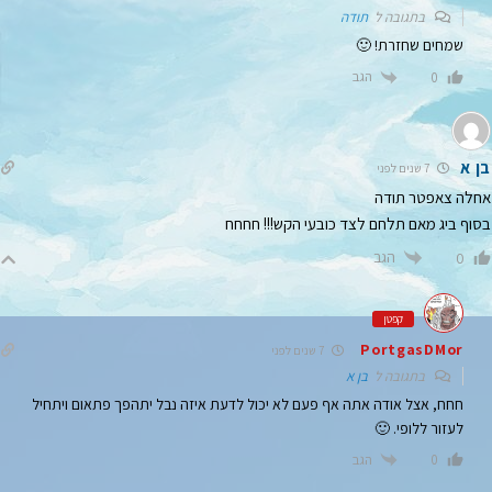
בתגובה ל
תודה
שמחים שחזרת! 🙂
הגב
0
בן א
7 שנים לפני
אחלה צאפטר תודה
בסוף ביג מאם תלחם לצד כובעי הקש!!! חחחח
הגב
0
קפטן
PortgasDMor
7 שנים לפני
בתגובה ל
בן א
חחח, אצל אודה אתה אף פעם לא יכול לדעת איזה נבל יתהפך פתאום ויתחיל
לעזור ללופי. 🙂
הגב
0