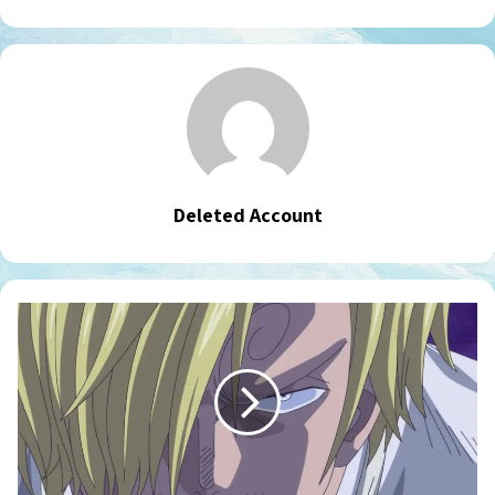
Deleted Account
וואן
פיס
פרק
872
מתורגם
לעברית-
"המלכודת
ההדוקה