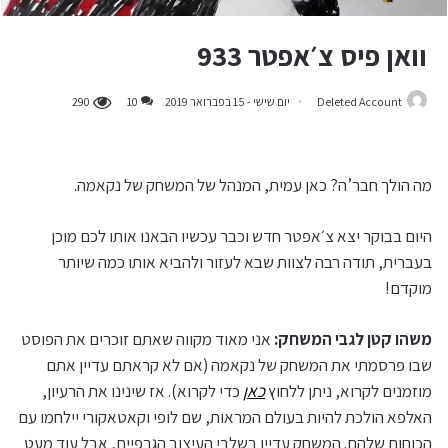
וואן פיס צ׳אפטר 933
Deleted Account
יום שישי - 15 בפברואר 2019
10
290
מה הולך חבר’ה? כאן עמית, המנהל של המשחק של נקאמה.
היום בבוקר יצא צ׳אפטר חדש וכבר עכשיו הבאנו אותו לכם מוכן
בעברית, תודה רבה לצוות שבא לעזור ולהביא אותו כמה שיותר
מוקדם!
משהו קטן לגבי המשחק:
אני מאוד מקווה שאתם זוכרים את הפוסט
שבו פרסמתי את המשחק של נקאמה (אם לא קראתם עדיין אתם
מוזמנים לקרוא, ניתן ללחוץ
כאן
כדי לקרוא). אז שינינו את הרעיון,
האלפא הולכת להיות בעולם המראות, שם לופי וקאטאקורי יילחמו עם
הכוחות שלהם. המשחק עדיין בשלבי העיצוב הגרפיים, אבל עוד מעט