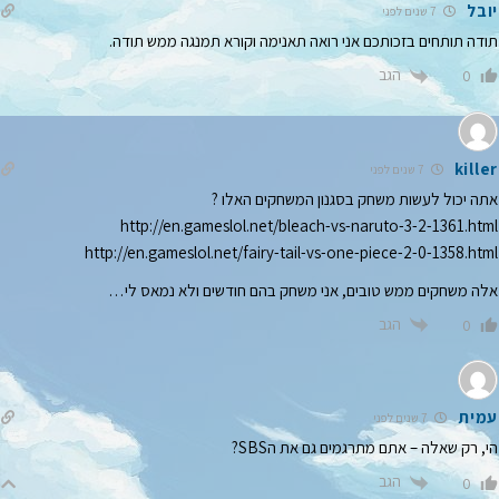
יובל
7 שנים לפני
תודה תותחים בזכותכם אני רואה תאנימה וקורא תמנגה ממש תודה.
הגב
0
killer
7 שנים לפני
אתה יכול לעשות משחק בסגנון המשחקים האלו ?
http://en.gameslol.net/bleach-vs-naruto-3-2-1361.html
http://en.gameslol.net/fairy-tail-vs-one-piece-2-0-1358.html
אלה משחקים ממש טובים, אני משחק בהם חודשים ולא נמאס לי…
הגב
0
עמית
7 שנים לפני
הי, רק שאלה – אתם מתרגמים גם את הSBS?
הגב
0