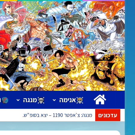
ראשי
אנימה
מנגה
ו
עדכונים
מנגה: צ'אפטר 1190 – יצא בסופ"ש.