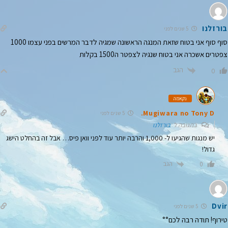
בורזלנו
5 שנים לפני
סוף סוף אני בטוח שזאת המנגה הראשונה שמגיה לדבר המרשים בפני עצמו 1000
צפטרים אשכרה אני בטוח שנגיה לצפטר ה1500 בקלות
הגב
0
נקאמה
Mugiwara no Tony D.
5 שנים לפני
בתגובה ל
בורזלנו
יש מנגות שהגיעו ל- 1,000 והרבה יותר עוד לפני וואן פיס… אבל זה בהחלט הישג
גדול!
הגב
0
Dvir
5 שנים לפני
טירוף! תודה רבה לכם°°