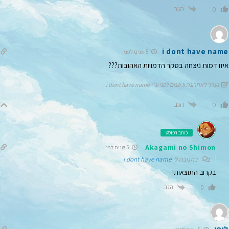
הגב
0
i dont have name
5 שנים לפני
איזו דמות ניצחה בסקר הדמויות האהובות???
נערך לאחרונה 5 שנים לפני ע"י i dont have name
הגב
0
כותב הפוסט
Akagami no Shimon
5 שנים לפני
בתגובה ל
i dont have name
בקרוב התוצאות!
הגב
0