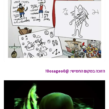
הזוכה במקום החמישי: @0osageo0!