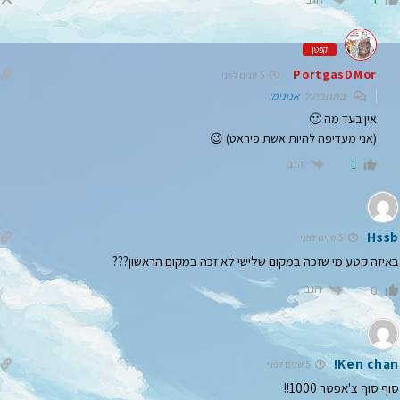
1
קפטן
PortgasDMor
5 שנים לפני
בתגובה ל
אנונימי
אין בעד מה 🙂
(אני מעדיפה להיות אשת פיראט) 😉
הגב
1
Hssb
5 שנים לפני
באיזה קטע מי שזכה במקום שלישי לא זכה במקום הראשון???
הגב
0
Ken chan!
5 שנים לפני
סוף סוף צ'אפטר 1000!!