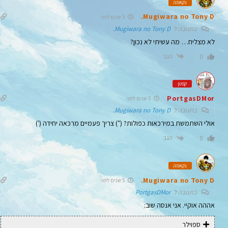
נקאמה
Mugiwara no Tony D.
5 שנים לפני
בתגובה ל
Mugiwara no Tony D.
לא מצליח… מה עשיתי לא נכון?
הגב
0
קפטן
PortgasDMor
5 שנים לפני
בתגובה ל
Mugiwara no Tony D.
אולי השתמשת במירכאות כפולות? (") צריך פעמיים מרכאה יחידה (')
הגב
0
נקאמה
Mugiwara no Tony D.
5 שנים לפני
בתגובה ל
PortgasDMor
אההה אוקיי. אני אנסה שוב:
ספוילר