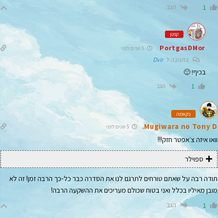
הגב
1
קפטן
PortgasDMor
5 שנים לפני
בתגובה ל
Dvir
בכיף! 🙂
הגב
1
נקאמה
Mugiwara no Tony D.
5 שנים לפני
וואו איזה צ׳אפטר חזק!!!
ספוילר
תודה רבה על שאתם טורחים לתרגם לנו את הסדרה כבר כל-כך הרבה זמן! זה לא
מובן מאיליו בכלל ואני בטוח שכולם מעריכים את ההשקעה הרבה!
הגב
1