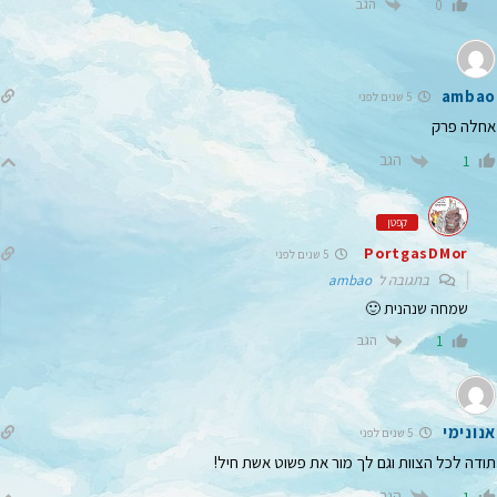
הגב
0
ambao
5 שנים לפני
אחלה פרק
הגב
1
קפטן
PortgasDMor
5 שנים לפני
בתגובה ל
ambao
שמחה שנהנית 🙂
הגב
1
אנונימי
5 שנים לפני
תודה לכל הצוות וגם לך מור את פשוט אשת חיל!
הגב