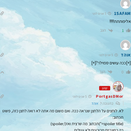
1SAFAM
5 שנים לפני
אליפותתת!!!!!
הגב
1
אוהד
5 שנים לפני
[+]ככה עושים ספוילר?[+]
הגב
0
קפטן
PortgasDMor
5 שנים לפני
בתגובה ל
אוהד
לא. לוחצים על הלחצן שנראה ככה. ואם משום מה אתה לא רואה לחצן כזה, פשוט
תכתוב:
(spoiler title=")תכתוב מה שרצית ואז(/spoiler)
רק בסוגריים מרובעים ולא עגולים.