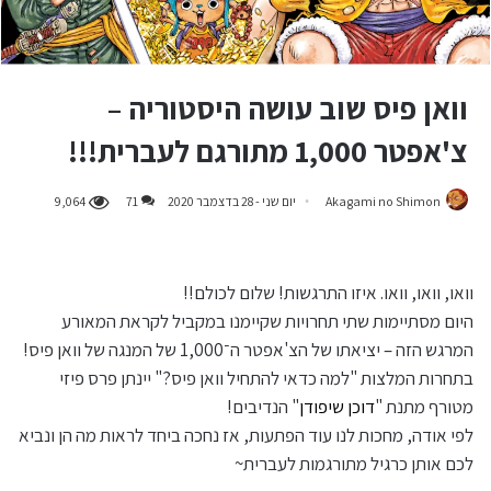
וואן פיס שוב עושה היסטוריה –
צ'אפטר 1,000 מתורגם לעברית!!!
Akagami no Shimon
יום שני - 28 בדצמבר 2020
71
9,064
וואו, וואו, וואו. איזו התרגשות! שלום לכולם!!
היום מסתיימות שתי תחרויות שקיימנו במקביל לקראת המאורע
המרגש הזה – יציאתו של הצ'אפטר ה־1,000 של המנגה של וואן פיס!
בתחרות המלצות "למה כדאי להתחיל וואן פיס?" יינתן פרס פיזי
מטורף מתנת "
דוכן שיפודן
" הנדיבים!
לפי אודה, מחכות לנו עוד הפתעות, אז נחכה ביחד לראות מה הן ונביא
לכם אותן כרגיל מתורגמות לעברית~