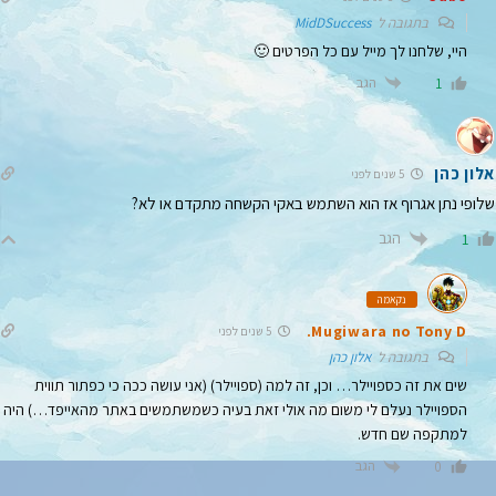
בתגובה ל
MidDSuccess
היי, שלחנו לך מייל עם כל הפרטים 🙂
הגב
1
אלון כהן
5 שנים לפני
שלופי נתן אגרוף אז הוא השתמש באקי הקשחה מתקדם או לא?
הגב
1
נקאמה
Mugiwara no Tony D.
5 שנים לפני
בתגובה ל
אלון כהן
שים את זה כספויילר… וכן, זה למה (ספויילר) (אני עושה ככה כי כפתור תווית
הספויילר נעלם לי משום מה אולי זאת בעיה כשמשתמשים באתר מהאייפד…) היה
למתקפה שם חדש.
הגב
0