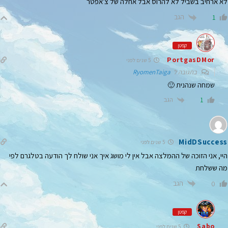
לא ארחיב בשביל לא להרוס אבל אחלה של צ'אפטר
הגב
1
קפטן
PortgasDMor
5 שנים לפני
בתגובה ל
RyomenTaiga
שמחה שנהנית 🙂
הגב
1
MidDSuccess
5 שנים לפני
היי, אני הזוכה של ההמלצה אבל אין לי מושג איך אני שולח לך הודעה בטלגרם לפי
מה ששלחת
הגב
0
קפטן
Sabo
5 שנים לפני