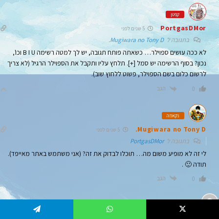
קפטן
PortgasDMor
5 שנים לפני
בתגובה ל
Mugiwara no Tony D.
לא ככה עושים ספוילר… כשאתה פותח תגובה, יש לך למטה רשימה B I U וכו',
נכון? בסוף הרשימה יש סמל [+]. תלחץ עליו ותקבל את הספוילר הרגיל (לא צריך
לרשום כלום בשם הספוילר, פשוט ללחוץ שוב).
הגב
0
נקאמה
Mugiwara no Tony D.
5 שנים לפני
בתגובה ל
PortgasDMor
לי זה לא מופיע משום מה… תוכלו לבדוק את זה? (אני משתמש באתר מאייפד).
תודה 🙂 .
הגב
0
Telegram
WhatsApp
אבי
5 שנים לפני