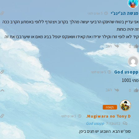
מנשה הג'ינג'י
5 שנים לפני
אני עדיין בטוח שהיונקו הרביעי יעשה מהלך בקרוב ויצטרף ללופי באמתע הקרב ככה
זה יהיה כוחות
קיד לאו לופי זורו וקילר יורידו את קאידו ושאנקס יטפל בביג מאם או שיערבבו את זה
הגב
0
God usopp
5 שנים לפני
מתי 1001
הגב
0
נקאמה
Mugiwara no Tony D.
5 שנים לפני
בתגובה ל
God usopp
סופ״ש הבא. השבוע יש חגים ביפן.