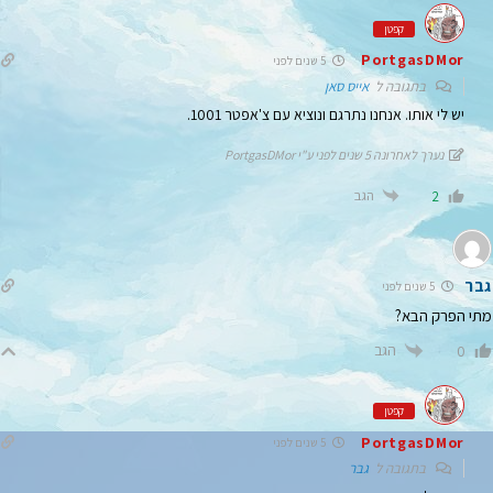
קפטן
PortgasDMor
5 שנים לפני
בתגובה ל
אייס סאן
יש לי אותו. אנחנו נתרגם ונוציא עם צ'אפטר 1001.
נערך לאחרונה 5 שנים לפני ע"י PortgasDMor
הגב
2
גבר
5 שנים לפני
מתי הפרק הבא?
הגב
0
קפטן
PortgasDMor
5 שנים לפני
בתגובה ל
גבר