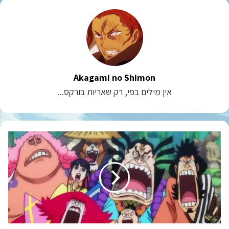
Akagami no Shimon
אין מילים בפי, רק שאריות בורקס...
וואן
פיס
פרק
956
מתורגם
לעברית
ועדכונים
לגבי
צ'אפטר