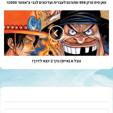
1000!
וואן פיס פרק 956 מתורגם לעברית ועדכונים לגבי צ'אפטר 1000!
נובל
A
(אייס)
כרך
2
יוצא
לדרך!
נובל A (אייס) כרך 2 יוצא לדרך!