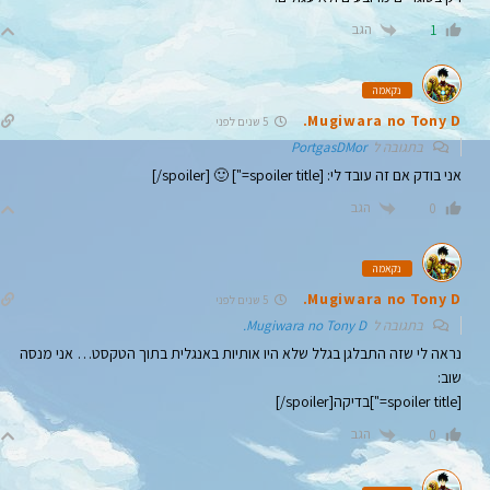
הגב
1
נקאמה
Mugiwara no Tony D.
5 שנים לפני
בתגובה ל
PortgasDMor
אני בודק אם זה עובד לי: [spoiler title="] 🙂 [spoiler/]
הגב
0
נקאמה
Mugiwara no Tony D.
5 שנים לפני
בתגובה ל
Mugiwara no Tony D.
נראה לי שזה התבלגן בגלל שלא היו אותיות באנגלית בתוך הטקסט… אני מנסה
שוב:
[spoiler title="]בדיקה[spoiler/]
הגב
0