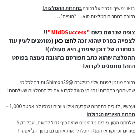
בואו נמשיך ונכריז על הזוכה
בתחרות ההמלצות!
הזוכה בתחרות המלצות הוא… *תופים*…
צופה שנרשם בשם
"MidDSuccess"
!!
לצפייה בפרס שהוא זכה
לחצו כאן
(מוזמנים לעיין עוד
בסחורה של דוכן שיפודן, היא מעולה)!
ההמלצה שהוא כתב תפורסם בתגובה נעוצה בפוסט
הזה! מוזמנים לקרוא!
הזוכה מוזמן לפנות אליי בטלגרם @Shimon29 ותודה לכל מי
שהשתתף בתחרות! נהניתי מאוד לקרוא את כל ההמלצות ששלחתם!
ועכשיו, לזוכים בתחרות שקבעה אילו ציורים נכנסו לצ'אפטר 1,000 –
תחרות הציורים הגדולה!
שלחתם המון ציורים מדהימים שהיה כיף גדול לראות, אבל רק 5
ציורים זכו וקוראי המנגה יוכלו לראות אותם גם בתוך הצ'אפטר!