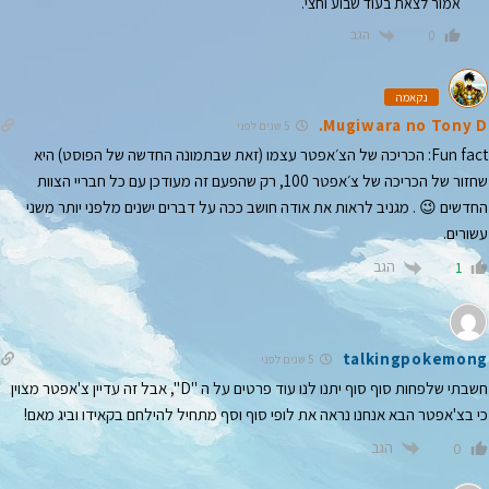
אמור לצאת בעוד שבוע וחצי.
הגב
0
נקאמה
Mugiwara no Tony D.
5 שנים לפני
Fun fact: הכריכה של הצ׳אפטר עצמו (זאת שבתמונה החדשה של הפוסט) היא
שחזור של הכריכה של צ׳אפטר 100, רק שהפעם זה מעודכן עם כל חבריי הצוות
החדשים 😉 . מגניב לראות את אודה חושב ככה על דברים ישנים מלפני יותר משני
עשורים.
הגב
1
talkingpokemong
5 שנים לפני
חשבתי שלפחות סוף סוף יתנו לנו עוד פרטים על ה "D", אבל זה עדיין צ'אפטר מצוין
כי בצ'אפטר הבא אנחנו נראה את לופי סוף וסף מתחיל להילחם בקאידו וביג מאם!
הגב
0