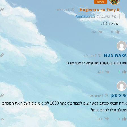
נקאמה
Mugiwara no Tony D.
5 שנים לפני
בתגובה ל
MidDSuccess
מזל טוב 🙂 .
הגב
0
MUGIWARA
5 שנים לפני
וואו הציור במקום השני עשה לי צמרמורת
הגב
1
אייס סאן
5 שנים לפני
אודה הוציא מכתב למעריצים לכבוד צ'אפטר 1000 למי אני יכול לשלוח את המכתב
שכולם יכלו לקרוא אותו?
הגב
0