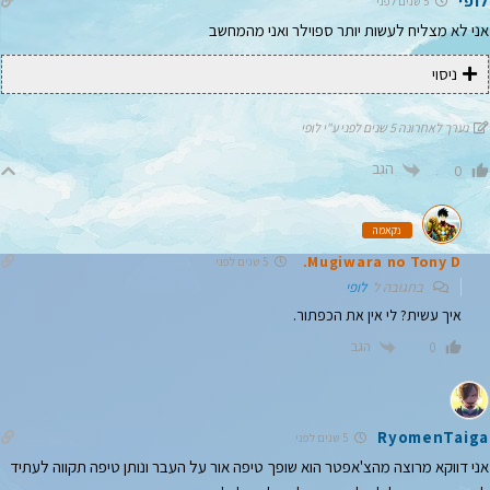
לופי
5 שנים לפני
אני לא מצליח לעשות יותר ספוילר ואני מהמחשב
ניסוי
נערך לאחרונה 5 שנים לפני ע"י לופי
הגב
0
נקאמה
Mugiwara no Tony D.
5 שנים לפני
בתגובה ל
לופי
איך עשית? לי אין את הכפתור.
הגב
0
RyomenTaiga
5 שנים לפני
אני דווקא מרוצה מהצ'אפטר הוא שופך טיפה אור על העבר ונותן טיפה תקווה לעתיד