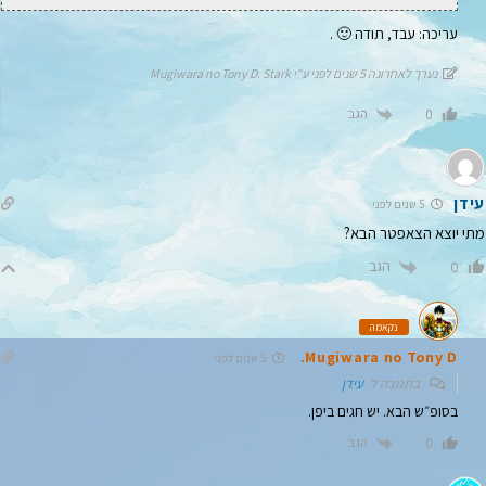
עריכה: עבד, תודה 🙂 .
נערך לאחרונה 5 שנים לפני ע"י Mugiwara no Tony D. Stark
הגב
0
עידן
5 שנים לפני
מתי יוצא הצאפטר הבא?
הגב
0
נקאמה
Mugiwara no Tony D.
5 שנים לפני
בתגובה ל
עידן
בסופ״ש הבא. יש חגים ביפן.
הגב
0