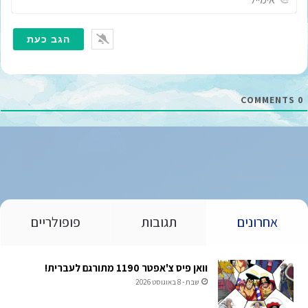
י
מ
י
י
ל
*
COMMENTS
0
אחרונים
תגובות
פופולריים
וואן פיס צ'אפטר 1190 מתורגם לעברית!
שבת - 8 באוגוסט 2026