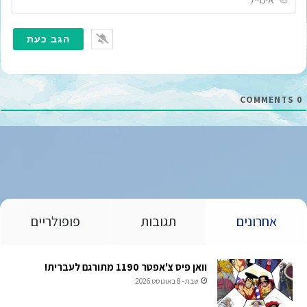
י
מ
י
י
ל
*
COMMENTS
0
אחרונים
תגובות
פופולריים
וואן פיס צ'אפטר 1190 מתורגם לעברית!
שבת - 8 באוגוסט 2026