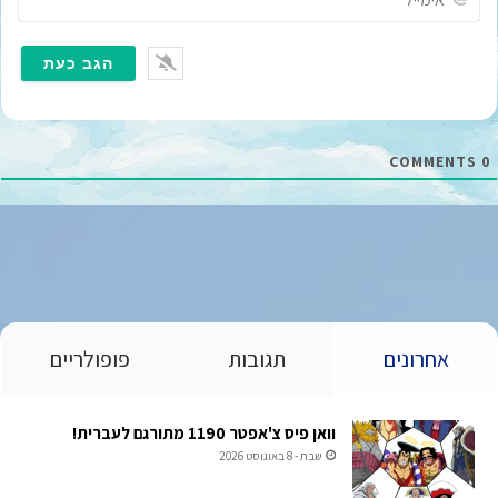
י
מ
י
י
ל
*
COMMENTS
0
אחרונים
תגובות
פופולריים
וואן פיס צ'אפטר 1190 מתורגם לעברית!
שבת - 8 באוגוסט 2026