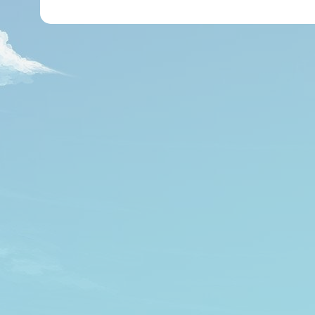
י
ל
*