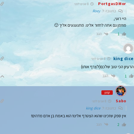
PortgasDMor
8 שנים לפני
בתגובה ל
Roey
היי רועי,
מוזמן גם אתה לחזור אלינו. מתגעגעים אליך 🙂
הגב
1
king dice
8 שנים לפני
הרעיון הכי טוב שלכם(לצרף אותו)
הגב
1
קפטן
Sabo
8 שנים לפני
בתגובה ל
king dice
אין ספק שזכינו שהוא הצטרף אלינו! הוא באמת בן אדם מדהים!
הגב
2