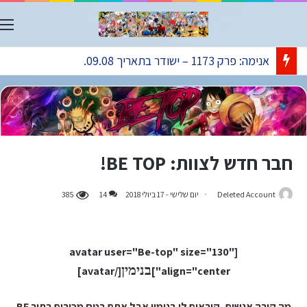
ת
אנימה: פרק 1173 – ישודר בתאריך 09.08.
חבר חדש לצוות: BE TOP!
Deleted Account
יום שלישי - 17 ביולי 2018
14
385
[avatar user="Be-top" size="130"
בנימין
[/avatar]
align="center"]
מה קורה אנשים, קוראים לי בנימין אבל אתם בטח מכירים בתור BE