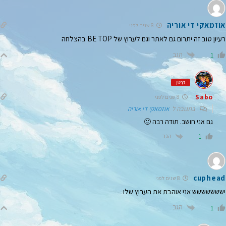
אוזמאקי די אוריה
8 שנים לפני
רעיון טוב זה יתרום גם לאתר וגם לערוץ של BE TOP בהצלחה
הגב
1
קפטן
Sabo
8 שנים לפני
בתגובה ל
אוזמאקי די אוריה
גם אני חושב. תודה רבה 🙂
הגב
1
cuphead
8 שנים לפני
יששששששש אני אוהבת את הערוץ שלו
הגב
1