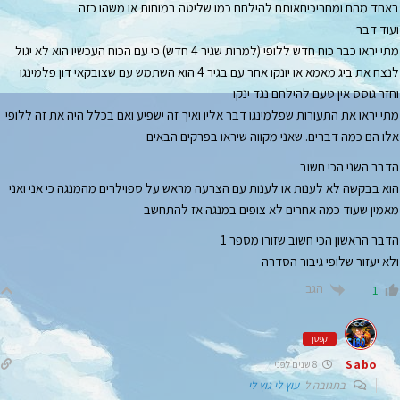
באחד מהם ומחריכיםאותם להילחם כמו שליטה במוחות או משהו כזה
ועוד דבר
מתי יראו כבר כוח חדש ללופי (למרות שגיר 4 חדש) כי עם הכוח העכשיו הוא לא יגול
לנצח את ביג מאמא או יונקו אחר עם בגיר 4 הוא השתמש עם שצובקאי דון פלמינגו
וחזר גוסס אין טעם להילחם נגד ינקו
מתי יראו את התעורות שפלמינגו דבר אליו ואיך זה ישפיע ואם בכלל היה את זה ללופי
אלו הם כמה דברים. שאני מקווה שיראו בפרקים הבאים
הדבר השני הכי חשוב
הוא בבקשה לא לענות או לענות עם הצרעה מראש על ספוילרים מהמנגה כי אני ואני
מאמין שעוד כמה אחרים לא צופים במנגה אז להתחשב
הדבר הראשון הכי חשוב שזורו מספר 1
ולא יעזור שלופי גיבור הסדרה
הגב
1
קפטן
Sabo
8 שנים לפני
בתגובה ל
עוץ לי גוץ לי