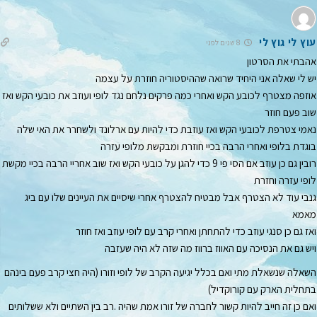
עוץ לי גוץ לי
8 שנים לפני
אהבתי את הסרטון
יש לי שאלה אני היחיד שרואה שההיסטוריה חוזרת על עצמה
אוזפה מצטרף לכובע הקש ואחרי כמה פרקים נלחם נגד לופי ועוזב את כובעי הקש ואז
שוב פעם חוזר
נאמי צטרפת לכובעי הקש ואז עוזבת כדי להיות עם ארלונד ולשחרר את האי שלה
בוגדת בלופי ואחרי הרבה בכיי חוזרת ומבקשת מלופי עזרה
רובין גם כן עוזב אם הסי פי 9 כדי להגן על כובעי הקש ואז שוב אחריי הרבה בכיי מקשת
לופי עזרה וחזרת
גנבי עוד לא הצטרף אבל מבטיח להצטרף אחרי שיסיים את העיינים שלו עם ביג
מאמא
ואז גם כן סנגי עוזב כדי להתחתן ואחרי קרב עם לופי עוזב ואז חוזר
ויש גם את הנסיכה עם האווז ברווז מה שזה לא היה שעזבה
השאלה שנשאלת מתי ואם בכלל יגיעה הקרב של לופי וזורו (היה חצי קרב פעם בינהם
בתחלית הארק עם קורוקדיל)
ואם כן זה חייב להיות קשור לחברה של זורו אמת שהיה .רב בין השתיים ולא ששלותים