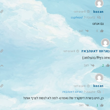
kozan
8 שנים לפני
בתגובה ל
cuphead
גם אנחנו
הגב
0
נארוטו דאטהבאיו
8 שנים לפני
איזה כיף!!! בהצלחה:)
הגב
2
kozan
8 שנים לפני
בתגובה ל
נארוטו דאטהבאיו
כן, היינו בשרת דיסקורד שלו ואמרנו- למה לא לנסות לצרף אותו?
הגב
1