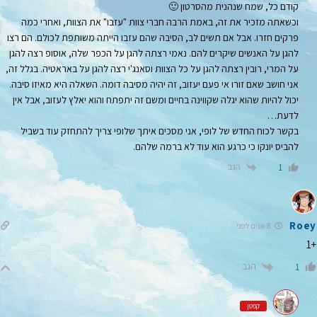
קודם כל, שמח שנהנית מהסרטון 🙂
וכשאתה מזכיר את זה, באמת הרבה חברי צוות "עזבו" את הצוות, ואחרי כמה
פרקים חזרו. אבל אם תשים לב, הסיבה שהם עזבו הייתה משותפת לכולם. הם רצו
להגן על האנשים שיקרים להם. נאמי רצתה להגן על הכפר שלה, אוסופ רצה להגן
על המרי, רובין רצתה להגן על כל הצוות וסאנג'י רצה להגן על באראטיה. בגלל זה,
אני חושב שאם זורו אי פעם יעזוב, זה יהיה מסיבה דומה. השאלה היא מאיזו סיבה.
יכול להיות שהוא יגלה שקווינה בחיים ומשם זה יתפתח והוא יאלץ לעזוב, אבל אין
לדעת…
בקשר לכוח החדש של לופי, אני מסכים איתך שלופי צריך להתחזק עוד בשביל
להביס יונקו כי כרגע הוא עוד לא ברמה שלהם.
הגב
1
Roey
8 שנים לפני
+1
הגב
1
קפטן