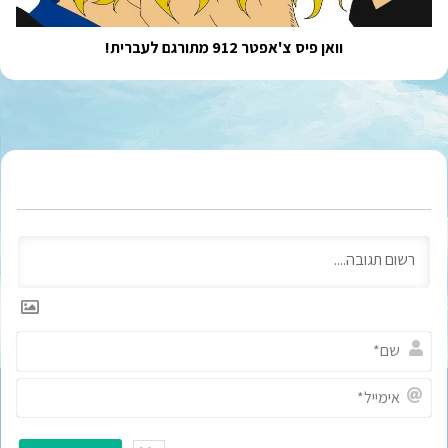
וואן פיס צ'אפטר 912 מתורגם לעברית!
ש
ם
*
א
י
מ