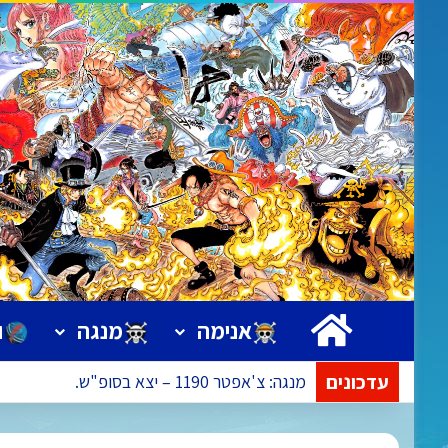
ראשי
אנימה
מנגה
ו
עדכונים
מנגה: צ'אפטר 1190 – יצא בסופ"ש.