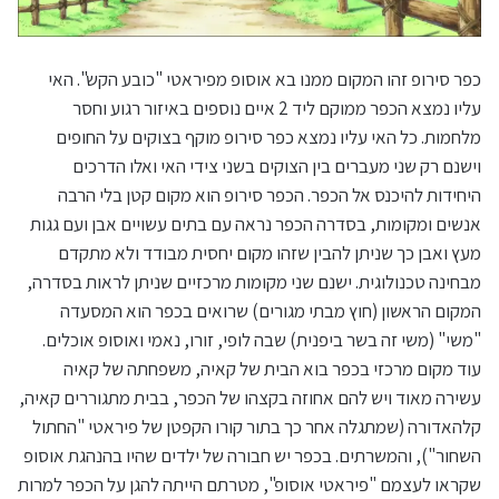
כפר סירופ זהו המקום ממנו בא אוסופ מפיראטי "כובע הקש". האי
עליו נמצא הכפר ממוקם ליד 2 איים נוספים באיזור רגוע וחסר
מלחמות. כל האי עליו נמצא כפר סירופ מוקף בצוקים על החופים
וישנם רק שני מעברים בין הצוקים בשני צידי האי ואלו הדרכים
היחידות להיכנס אל הכפר. הכפר סירופ הוא מקום קטן בלי הרבה
אנשים ומקומות, בסדרה הכפר נראה עם בתים עשויים אבן ועם גגות
מעץ ואבן כך שניתן להבין שזהו מקום יחסית מבודד ולא מתקדם
מבחינה טכנולוגית. ישנם שני מקומות מרכזיים שניתן לראות בסדרה,
המקום הראשון (חוץ מבתי מגורים) שרואים בכפר הוא המסעדה
"משי" (משי זה בשר ביפנית) שבה לופי, זורו, נאמי ואוסופ אוכלים.
עוד מקום מרכזי בכפר בוא הבית של קאיה, משפחתה של קאיה
עשירה מאוד ויש להם אחוזה בקצהו של הכפר, בבית מתגוררים קאיה,
קלהאדורה (שמתגלה אחר כך בתור קורו הקפטן של פיראטי "החתול
השחור"), והמשרתים. בכפר יש חבורה של ילדים שהיו בהנהגת אוסופ
שקראו לעצמם "פיראטי אוסופ", מטרתם הייתה להגן על הכפר למרות