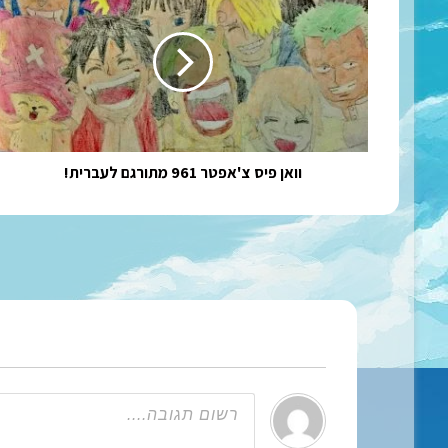
פיס
צ'אפטר
961
מתורגם
לעברית!
וואן פיס צ'אפטר 961 מתורגם לעברית!