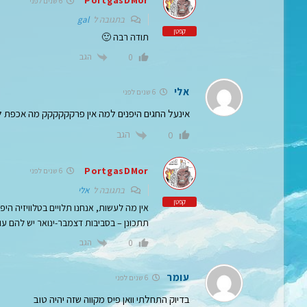
PortgasDMor
6 שנים לפני
בתגובה ל
gal
קפטן
תודה רבה 🙂
הגב
0
אלי
6 שנים לפני
אינעל החגים היפנים למה אין פרקקקקקק מה אכפת ל
הגב
0
PortgasDMor
6 שנים לפני
בתגובה ל
אלי
קפטן
אין מה לעשות, אנחנו תלויים בטלוויזיה היפ
תתכונן – בסביבות דצמבר-ינואר יש להם עוד
הגב
0
עומר
6 שנים לפני
בדיוק התחלתי וואן פיס מקווה שזה יהיה טוב