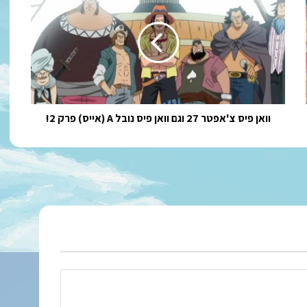
פיס
צ'אפטר
27
וגם
וואן
פיס
נובל
A
(אייס)
וואן פיס צ'אפטר 27 וגם וואן פיס נובל A (אייס) פרק 2!
פרק
2!