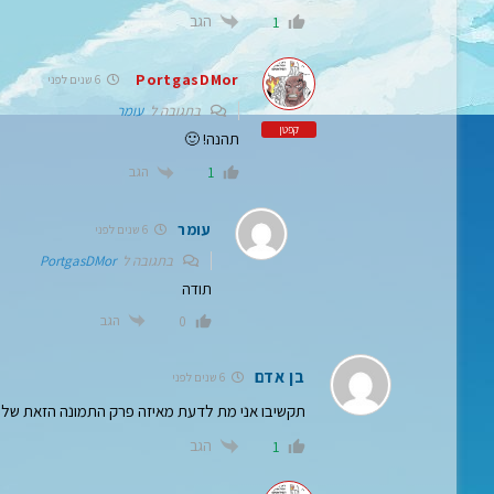
הגב
1
PortgasDMor
6 שנים לפני
בתגובה ל
עומר
קפטן
תהנה! 🙂
הגב
1
עומר
6 שנים לפני
בתגובה ל
PortgasDMor
תודה
הגב
0
בן אדם
6 שנים לפני
תקשיבו אני מת לדעת מאיזה פרק התמונה הזאת של לופ
הגב
1