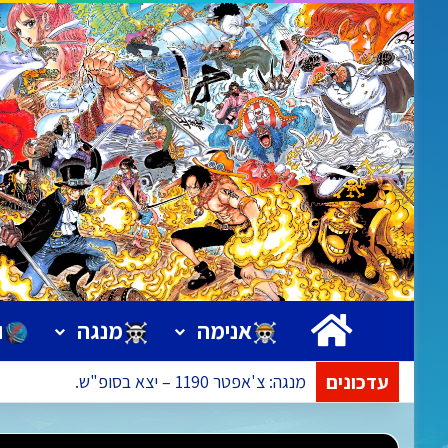
ראשי
אנימה
מנגה
ו
עדכונים
אנימה: פרק 1172 – הפרק בעריכה