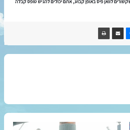
שורים לוואן פיס באופן קבוע, אתם יכולים להגיש טופס קבלה
R
Messenger
שתף במייל
הדפס/י
וואן