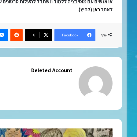
או אנשים עם מוטיבציה ללמוד ונשתדל להעלות סרטונים שק
לאתר
כאן
(לחיץ).
eddit
X
Facebook
שתף
Deleted Account
וואן