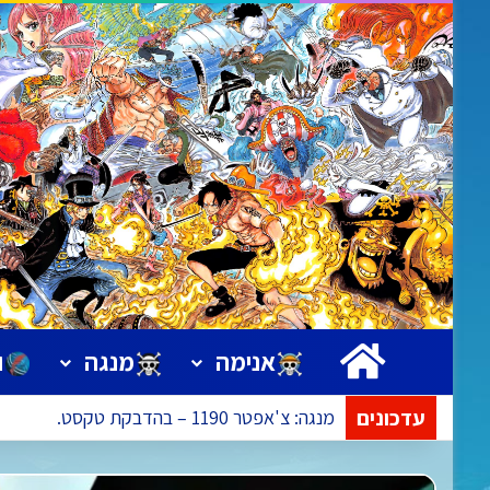
ראשי
אנימה
מנגה
ו
עדכונים
אנימה: פרק 1173 – ישודר בתאריך 09.08.