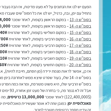
הפעם יש לנו את הנתונים על לא מעט מדינות, אז הבה נעבור 
נתחיל עם יפן, ובה, כרגיל, יש לנו את כל הסופ"שים שעברו מ
בסופ"ש ה- 13
– במקום הראשון בקופות, לאחר שמכר
224,000 כרט
בסופ"ש ה- 14
– במקום הראשון בקופות, לאחר שמכר
90,000 כרטי
בסופ"ש ה- 15
– במקום השלישי בקופות, לאחר שהרוויח
740¥
בסופ"ש ה- 16
– במקום הרביעי בקופות, לאחר שהרוויח
700¥
בסופ"ש ה- 17
– במקום הרביעי בקופות, לאחר שהרוויח
250¥
בסופ"ש ה- 18
– במקום השביעי בקופות, לאחר שהרוויח
700¥
בסופ"ש ה- 19
– במקום השביעי בקופות, לאחר שהרוויח
510¥
בסופ"ש ה- 20
– במקום התשיעי בקופות, לאחר שהרוויח
260¥
אז כן, אפשר לראות מגמת ירידה (מן הסתם, חייבת להיות), אב
בסופ"ש ה- 14 שלו, בעוד שסרט שיצא ממש לאחרונה ב
בסופ"ש הרביעי שלו, היא פשוט מטורפת, ומראה כמה הסרט ה
אבל זה לא נגמר פה, כי בחזרה של מעט זמן אחורה, 93 ימים לאחר יציאתו ביפן, רד הגיע ל-
(122,400,000$) לאחר שמכר
13,000,000 כרטיסים
, מה 
מאוכלוסיית יפן
. כמובן שזה לא אומר שעשירית מאוכלוסיית י
זה עדיין מספר כרטיסים מטורף למכור.