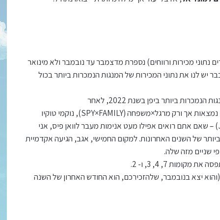
ם נתוני מכירות ורווחים) נספרת מדצמבר עד נובמבר ולא מינואר
2 עוד לא באמת נגמרה, כבר יש לנו את נתוני המכירות של המנגות הנמכרות ביותר בכול
על-פי אותם נתונים, וואן פיס הגיעה למקום הרביעי בדירוג המנגות הנמכרות ביותר ביפן בשנת 2022, לאחר
בשנה האחרונה. מעל וואן פיס נמצאות אך ורק מרגל×משפחה (SPY×FAMILY), נוקמי טוקיו
(Tokyo Revengers), וג'וג'וטסו קאיזן (JUJUTSU KAISEN) – שאם אתם רואים אפילו מעט אנימות מעבר לוואן פיס, אני
 כי הן 3 מהסדרות הגדולות ביותר של השנים האחרונות. למקום החמישי, אגב, הגיעה אקדמיית
י שניים מזה שלה.
ומות 7, 4, 3, ו- 2.
והוא יצא בנובמבר, שלהזכירכם, הוא החודש האחרון של השנה