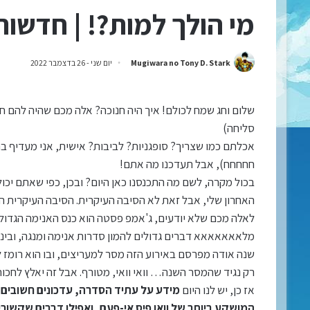
מי הולך למות?! | חדשות 
Mugiwara no Tony D. Stark
יום שני - 26 בדצמבר 2022
שלום וחג שמח לכולם! איך היה חנוכה? אלה מכם שהיה להם ח
סליחה)
אכלתם כמו שצריך? סופגניות? לביבות? אישית, אני מעדיף בה
חחחחח), אבל תעדכנו מה אתם!
בכול מקרה, לשם מה התכנסנו כאן היום? ובכן, כפי שאתם יכ
האחרון שלי, אבל זאת לא הסיבה העיקרית. הסיבה העיקרית היא, כמובן
לאלה מכם שלא יודעים, ג'אמפ פסטה הוא כנס האנימה הגדול 
מלאאאאאאא דברים גדולים להמון סדרות אנימה ומנגה, וביניהן
שנה אודה מפרסם באירוע הזה מסר למעריצים, ובו הוא רומז 
רק נגיד שהמסר השנה… וואי וואי, מטורף. אבל זה יאלץ לחכו
אז כן, יש לנו היום
מידע על עתיד הסדרה, עדכונים חשובים ע
המושקע ביותר של וואן פיס אי-פעם, ואפילו דברים שקשורי