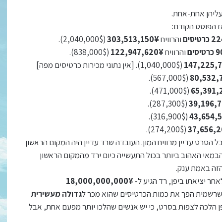
עליהן אחת-אחת.
אז הפוסט הקודם:
יסים
והרוויח
303,513,150¥
(2,040,000$).
סים
והרוויח
122,947,620¥
(838,000$).
147,225,
(1,040,000$). [אין נתוני מכירות כרטיסים מפה]
(567,000$).
80,532,
(471,000$).
65,391,
(287,300$).
39,196,
(316,900$).
43,654,
(274,200$).
37,656,
ל הסרט עדיין מרוויח המון. העובדה שרד עדיין היה המקום הראשון
יפן מהבמאי האהוב ביותר בכול התעשייה כיום ירד מהמקום הראשון
זה באמת ענק.
18,000,000,000¥
שרשמית הפך את כמות הכרטיסים שהוא מכר ל
גדולה מעשירית
פן הלכה לצפות בסרט, כי יש אנשים שהלכו יותר מפעם אחת, אבל