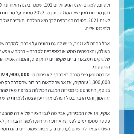
ולסיום, למקום השני הגיע ווליום 101, שמכר בשנה האחרונה
90
נתון מכירות נוסף של המנגה ביפן מ- 2022 מספר על מכירות הווליומים הישנים, ולפיו, המכירות שלהם חוו עלייה של
לשנת 2021. הסיבה המרכזית לכך היא הצלחתו האדירה
ולהיכנס אליה.
אבל פה זה לא נגמר, כי יש לנו גם נתונים על צרפת. למקרה שא
בעולם, והצרפתים ממש אובססיביים לסדרה – ברמה שאפשר ל
ההיסטורי.
אז כמה וואן פיס מכרה בצרפת? לא פחות מ-
4,900,000 עותקים
1,300,000 עותקים, אז אפשר לראות בבירור שהסדרה רק ממשיכה להתגבר במדינה.
בנוסף, התפרסם כי מכירות המנגה הכוללות בצרפת מאז שה
זה המון, והכי הרבה בכול העולם אחרי יפן עצמה (למרות שיש פע
אוקיי, אז אלה המכירות, אבל מה לגבי הציור של אודה שהבטח
השנה הבאה לזו שהם נערכים בה, מכיוון שמוכרזים בהם תמיד 