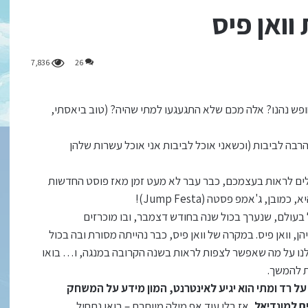
וואן פיס
7,836
26
ופש נהנו? אלה מכם שלא התגעגעו למתי שהיה? (טוב ביאסתי,
רבה לביבות (וכשאני אוכל לביבות אני אוכל עשרות שלהן
ולים לראות בעצמכם, כבר עבר לא מעט זמן מאז פוסט החדשות
, ג'אמפ פסטה (Jump Festa)!
בעולם, שנערך בכול שנה בחודש דצמבר, ובו מוכרזים
, וואן פיס. במקרה של וואן פיס, כבר נהייתה מסורת ובה בכול
לנו על מה שאפשר לצפות לראות בשנה הקרובה במנגה, ו… בואו
ת להמשך.
ל רד ומתי הוא יגיע לאינטרנט, המון מידע על המשחק
ם למונדיאל
, אז בלי עוד אף מילה מיותרת – בואו נתחיל.