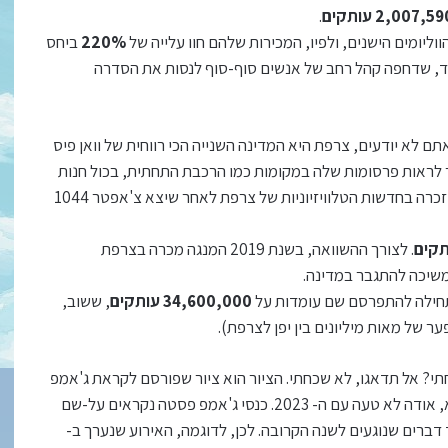
2,007,5 עותקים
.
220%
ביחס
 של רד, שדחפה קהל רחב של אנשים סוף-סוף לנסות את הסדרה
תם לא יודעים, צרפת היא המדינה השנייה הכי רווחית של וואן פיס
ראות פרסומות שלה במקומות כמו הרכבת התחתית, בכול חנות
של גיקים תמצאו דברים שקשורים לוואן פיס, והמנגה אפילו הוזכרה בחדשות הטלוויזיוניות של צרפת לאחר שיצא צ'אפטר 1044
. לצורך ההשוואה, בשנת 2019 המנגה מכרה בצרפת
תחילה להתפרסם שם עומדות על
34,600,000 עותקים
, ששוב,
ר של מאות מיליונים בין יפן לצרפת).
תי? אל תדאגו, לא שכחתי. הציור הוא ציור שפורסם לקראת ג'אמפ
פסטה מספר ימים לפני שהאירוע התרחש, ולמען ההבהרה, לא, אודה לא טעה עם ה- 2023. כנסי ג'אמפ פסטה נקראים על-שם
דברים שנוגעים לשנה הקרובה. לכן, לדוגמה, האירוע שנערך ב-