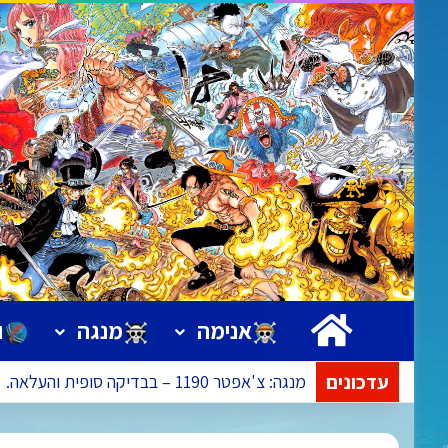
ראשי
אנימה
מנגה
ו
עדכונים
מנגה: צ'אפטר 1190 – בבדיקה סופית והעלאה.