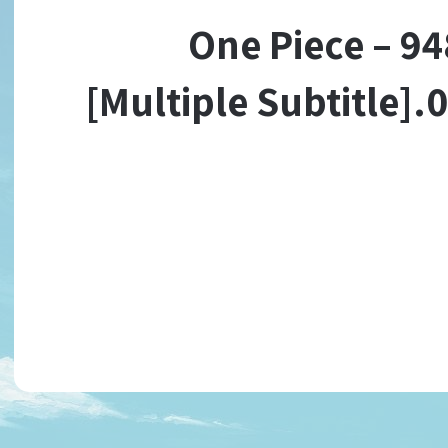
[Erai-raws] One Piece
[Multiple Subtitle]