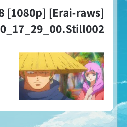
 – 948 [1080p]
.00_17_29_00.Still002