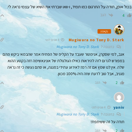
בכול אופן, תודה על התרגום כמו תמיד, ו-וואו שברתי את השיא של עצמי נראה לי.
הגב
4
נקאמה
Mugiwara no Tony D. Stark
4 שנים לפני
בתגובה ל
Mugiwara no Tony D. Stark
אגב, למי שסקרן, אנימטור שעבד על הקליפ של הפתיח אמר שהבמאי ביקש מהם
במפורש לגרום לזה להיראות כאילו הגולגולת של אוניגאשימה זזה בקטע ההוא
שלה. אין לנו שמץ אם זה רמז לאירוע עתידי במנגה, או סתם נעשה כי זה נראה
מגניב, אבל טוב לדעת שזה היה 100% מכוון.
הגב
2
yaniv
4 שנים לפני
בתגובה ל
Mugiwara no Tony D. Stark
תודה על זה ששיתפת!
הגב
2