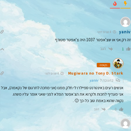
yaniv
4 שנים לפני
זה רק אני או שצ'אפטר 1037 היה צ'אפטר מטורף
הגב
1
נקאמה
Mugiwara no Tony D. Stark
4 שנים לפני
בתגובה ל
yaniv
אנשים רעים באינטרנט ספיילרו לי חלק ממנו (אני מחכה לתרגום של נקאמה), אבל
אני מעדיף לחכות ולקרוא את הצ׳אפטר המלא לפני שאני אומר עליו משהו.
נקווה שהוא באמת טוב כל-כך 🙂 .
הגב
0