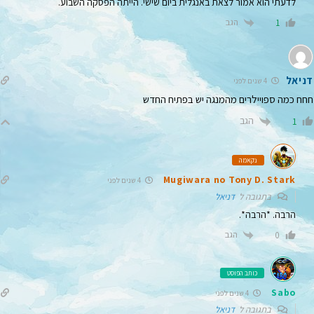
לדעתי הוא אמור לצאת באנגלית ביום שישי. הייתה הפסקה השבוע.
הגב
1
דניאל
4 שנים לפני
חחח כמה ספויילרים מהמנגה יש בפתיח החדש
הגב
1
נקאמה
Mugiwara no Tony D. Stark
4 שנים לפני
בתגובה ל
דניאל
הרבה. *הרבה*.
הגב
0
כותב הפוסט
Sabo
4 שנים לפני
בתגובה ל
דניאל