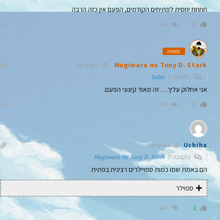
חחחח יחסית לפתיחים הקודמים, הפעם אין כזה הרבה
הגב
0
נקאמה
Mugiwara no Tony D. Stark
4 שנים לפני
בתגובה ל
Sabo
אני אחלוק עליך… זה מאוד קיצוני הפעם.
הגב
0
Uchiha
4 שנים לפני
בתגובה ל
Mugiwara no Tony D. Stark
הם באמת שמו כמות ספויילרים רצינית בפתיח.
ספוילר
הגב
1