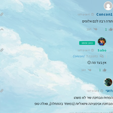
Concon1
4 שנים לפני
תודה רבה לכם אלופים
הגב
1
כותב הפוסט
Sabo
4 שנים לפני
בתגובה ל
Concon1
אין בעד מה 🙂
הגב
1
רועי
4 שנים לפני
הפתיח מבחינת שיר לא משהו
מבחינת אנימציהה וויזואליות (במיוחד בהתחלה), וואלה טופ