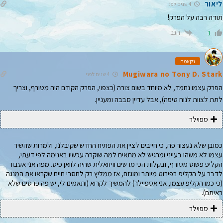
ליאור
4 שנים לפני
תודה רבה על הפרק!
הגב
1
נקאמה
Mugiwara no Tony D. Stark
4 שנים לפני
הפרק עצמו נחמד, לא מיוחד בשום צורה (כצפוי, הפרק הקודם היה מטורף, וצריך
לתת לצוות לנוח טיפה), אבל עדיין סבבה ומעניין.
ספוילר
כמובן שלא נעצור פה, כי חייבים לציין את הפתיח החדש שקיבלנו, ולמרות שהשיר
עצמו לא משהו בעייני ומרגיש לא מתאים למה שוקרה עכשיו באנימה לפי דעתי,
הקליפ פשוט מטורף, ובקלות הכי מרשים וויזואלית שהיה לוואן פיס. מפה אני אעבור
לדבר על הקליפ בפירוט מיותר ומוגזם, אז ממליץ רק לחסרי חיים שקראו את המנגה
(כי כמו הקליפ עצמו, אני אספיילר) להמשיך לקרוא (ותאמינו לי, יש פה פרטים שלא
ראיתם).
ספוילר