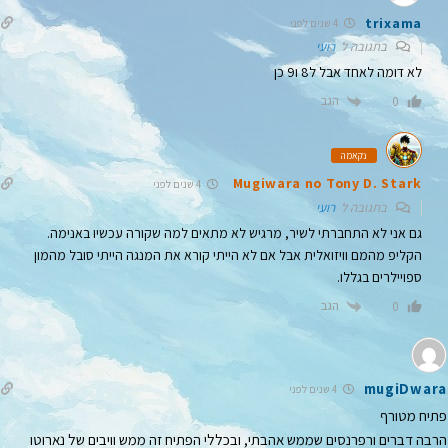
trixama
4 שנים לפני
בתגובה ל
רועי
לא דומה לאחד אבל ל8 ו9 כן
הגב
0
נקאמה
Mugiwara no Tony D. Stark
4 שנים לפני
בתגובה ל
רועי
גם אני לא התחברתי לשיר, מרגיש לא מתאים למה שקורה עכשיו באנימה.
הקליפ מהמם וויזואלית אבל אם לא הייתי קורא את המנגה הייתי סובל מהמון
ספויילרים בגללו.
הגב
0
mugiDwara
4 שנים לפני
פתיח מטורף
הרבה דברים ורפרנסים שממש אהבתי, ובכללי הפתיח זה ממש וויבים של נארוטו