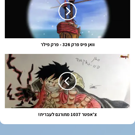
326
-
פרק
פילר
וואן פיס פרק 326 - פרק פילר
צ'אפטר
1037
מתורגם
לעברית!
צ'אפטר 1037 מתורגם לעברית!