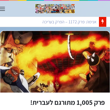
ת
אנימה: פרק 1172 – הפרק בעריכה
פרק 1,005 מתורגם לעברית!