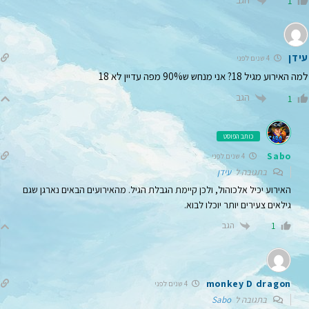
1
עידן
4 שנים לפני
למה האירוע מגיל 18? אני מנחש ש90% מפה עדיין לא 18
הגב
1
כותב הפוסט
Sabo
4 שנים לפני
בתגובה ל
עידן
האירוע יכיל אלכוהול, ולכן קיימת הגבלת הגיל. מהאירועים הבאים נארגן שגם
גילאים צעירים יותר יוכלו לבוא.
הגב
1
monkey D dragon
4 שנים לפני
בתגובה ל
Sabo