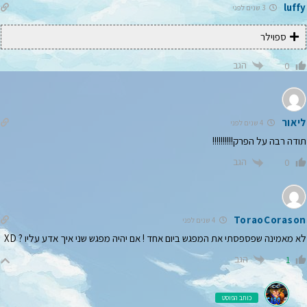
luffy
3 שנים לפני
ספוילר
הגב
0
ליאור
4 שנים לפני
תודה רבה על הפרק!!!!!!!!!!
הגב
0
ToraoCorason
4 שנים לפני
לא מאמינה שפספסתי את המפגש ביום אחד ! אם יהיה מפגש שני איך אדע עליו ? XD
הגב
1
כותב הפוסט