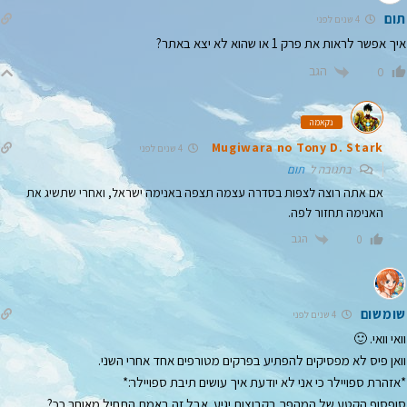
תום
4 שנים לפני
איך אפשר לראות את פרק 1 או שהוא לא יצא באתר?
הגב
0
נקאמה
Mugiwara no Tony D. Stark
4 שנים לפני
בתגובה ל
תום
אם אתה רוצה לצפות בסדרה עצמה תצפה באנימה ישראל, ואחרי שתשיג את
האנימה תחזור לפה.
הגב
0
שומשום
4 שנים לפני
וואי וואי. 🙂
וואן פיס לא מפסיקים להפתיע בפרקים מטורפים אחד אחרי השני.
*אזהרת ספויילר כי אני לא יודעת איך עושים תיבת ספויילר:*
סופסוף הקטע של המהפך בקבוצות יגיע. אבל זה באמת התחיל מאוחר ככ?