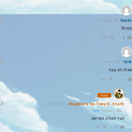
Yaniv
4 שנים לפני
תודה!!
הגב
1
איתי
4 שנים לפני
וואלה לא עובד
הגב
0
נקאמה
Mugiwara no Tony D. Stark
4 שנים לפני
בתגובה ל
איתי
עובד מעולה. נסה שוב.
הגב
0