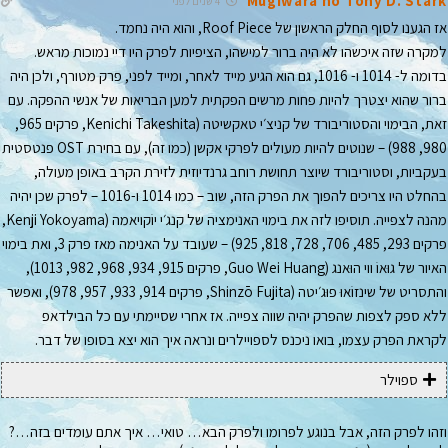
Mugiwara no Tony D. Stark
4 שנים לפני
אז הגענו לסוף החלק הראשון של Roof Piece, והוא היה נחמד.
למקרה שזה איכשהו לא היה ברור למישהו, הציפיות לפרק היו דיי נמוכות מראש.
בדומה ל- 1014 ו- 1016, גם הוא הגיע מייד לאחר, ומייד לפני, פרק מטורף, ולכן היה
ברור שהוא יצטרך להיות פחות מרשים הפקתית למען הבריאות של אנשי ההפקה. עם
זאת, הבימוי והסטוריבורד של קניצ׳י טאקשיטה (Kenichi Takeshita, פרקים 965,
980, 988) – שנוטים להיות מעולים לפרקי אקשן (כמו זה), עם בחירת OST פנטסטית
בעקביות, וסטוריבורד שיוצר תחושת רוחב גרנדיוזית לזירת הקרב באופן מעולה,
בהחלט היו צריכים להפוך את הפרק הזה, שוב – כמו 1014 ו-1016 – לפרק שכן יהיה
מהנה לצפייה. תוסיפו לזה את בימוי האנימציה של קנג׳י יוֹקויאמה (Kenji Yokoyama,
פרקים 293, 485, 706, 728, 818, 925) – שעובד על האנימה מאז פרק 3, ואת בימוי
האיור של גוּאוֹ ווי הוּאנג (Guo Wei Huang, פרקים 915, 934, 968, 982, 1013),
והתסריט של שינזוֹאוּ פוּג׳יטה (Shinzō Fujita, פרקים 914, 933, 957, 978), ואפשר
ללא ספק לצפות שהפרק יהיה שווה צפייה. אז אחרי שסיימתי עם כל הבילדאפ
לקראת הפרק עצמו, בואו ניכנס לספויילרים ונראה איך הוא יצא בסופו של דבר.
ספוילר
וזהו לפרק הזה, אבל בנוגע לפרומו ולפרק הבא… טואי… איך אתם עומדים בזה…?