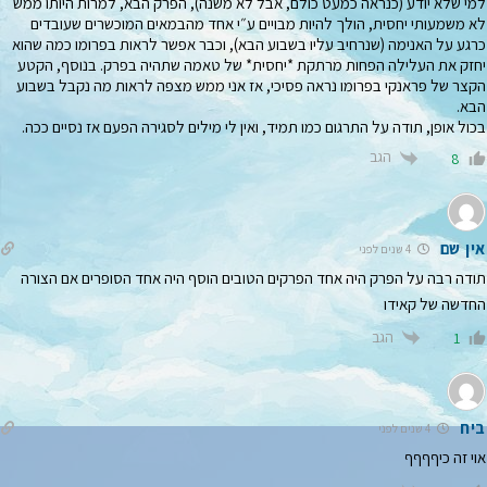
למי שלא יודע (כנראה כמעט כולם, אבל לא משנה), הפרק הבא, למרות היותו ממש
לא משמעותי יחסית, הולך להיות מבויים ע״י אחד מהבמאים המוכשרים שעובדים
כרגע על האנימה (שנרחיב עליו בשבוע הבא), וכבר אפשר לראות בפרומו כמה שהוא
יחזק את העלילה הפחות מרתקת *יחסית* של טאמה שתהיה בפרק. בנוסף, הקטע
הקצר של פראנקי בפרומו נראה פסיכי, אז אני ממש מצפה לראות מה נקבל בשבוע
הבא.
בכול אופן, תודה על התרגום כמו תמיד, ואין לי מילים לסגירה הפעם אז נסיים ככה.
הגב
8
אין שם
4 שנים לפני
תודה רבה על הפרק היה אחד הפרקים הטובים הוסף היה אחד הסופרים אם הצורה
החדשה של קאידו
הגב
1
ביח
4 שנים לפני
אוי זה כיףףףף