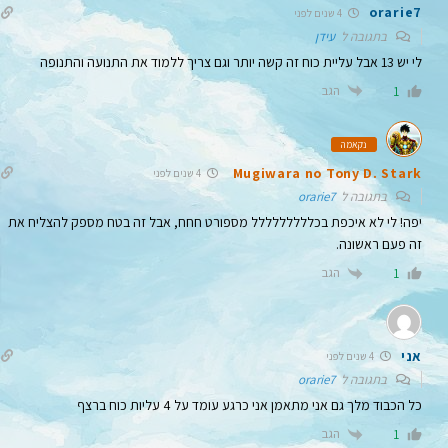
orarie7
4 שנים לפני
בתגובה ל
עידן
לי יש 13 אבל עליית כוח זה קשה יותר וגם צריך ללמוד את התנועה והתנופה
הגב
1
נקאמה
Mugiwara no Tony D. Stark
4 שנים לפני
בתגובה ל
orarie7
יפה! לי לא איכפת בכללללללללל מספורט חחח, אבל זה בטח מספק להצליח את
זה פעם ראשונה.
הגב
1
אני
4 שנים לפני
בתגובה ל
orarie7
כל הכבוד מלך גם אני מתאמן אני כרגע עומד על 4 עליות כוח ברצף
הגב
1