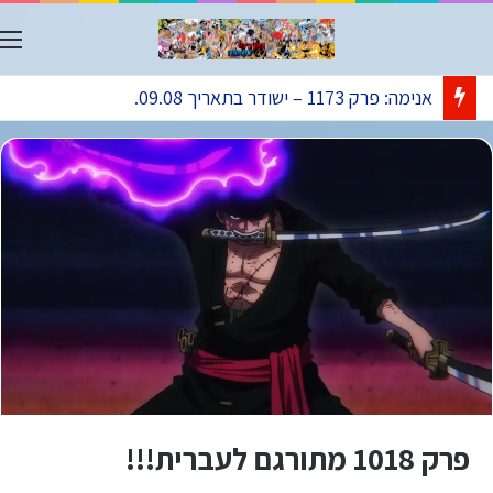
ת
אנימה: פרק 1173 – ישודר בתאריך 09.08.
פרק 1018 מתורגם לעברית!!!