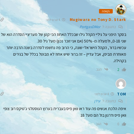
נקאמה
Mugiwara no Tony D. Stark
4 שנים לפני
בתגובה ל
PortgasDMor
בסקר היפני על גיליי הקהל גילו שבכלל האחוז הכי קטן של מעריציי הסדרה הוא של
שני 0-18, ולמעלה מ- 50% (אם אני זוכר נכון) מעל גיל 30.
עכשיו ברור, הקהל הישראלי שונה, כי הרוב פה נחשפו לסדרה בשנה הרבה יותר
מאוחרת מביפן, אבל עדיין – זה ברור שיש אחוז לא מבוטל בכלל של בגירים
בקהילה.
הגב
2
TOM
4 שנים לפני
בתגובה ל
עידן
איפה הלכת אנשים פה עוד ראו וואן פיס בעברית בערוץ הנוסטלגי ג'טיקס רוב צופי
וואן פיס ודרגון בול הם מעל 18
הגב
0