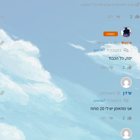
נערך לאחרונה 4 שנים לפני ע"י orarie7
הגב
2
נקאמה
Kuro
4 שנים לפני
בתגובה ל
orarie7
יפה, כל הכבוד
הגב
2
עידן
4 שנים לפני
בתגובה ל
orarie7
אני מתאמן יש לי 20 מתח
הגב
2