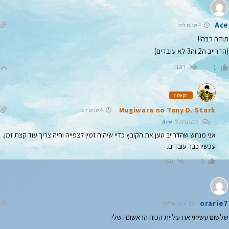
Ace
4 שנים לפני
תודה רבה!!
(הדרייב ה2 וה3 לא עובדים)
הגב
1
נקאמה
Mugiwara no Tony D. Stark
4 שנים לפני
בתגובה ל
Ace
אני מנחש שהדרייב טען את הקובץ כדיי שיהיה זמין לצפייה והיה צריך עוד קצת זמן.
עכשיו כבר עובדים.
הגב
0
orarie7
4 שנים לפני
שלשום עשיתי את עליית הכוח הראשונה שלי