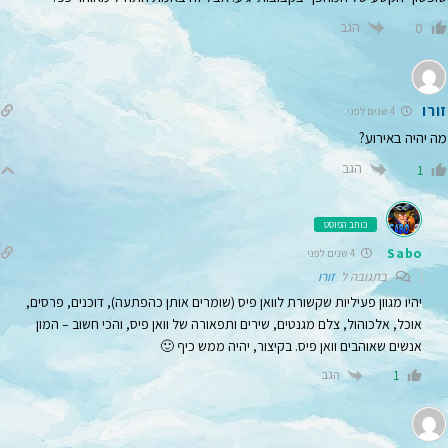
הגב
0
זורו
4 שנים לפני
מה יהיה באירוע?
הגב
1
כותב הפוסט
Sabo
4 שנים לפני
בתגובה ל
זורו
יהיו מגוון פעיליות שקשורת לוואן פיס (שומרים אותן כהפתעה), דוכנים, פרסים,
אוכל, אלכוהול, צלם מגנטים, שירים ותפאורה של וואן פיס, והכי חשוב – המון
אנשים שאוהבים וואן פיס. בקיצור, יהיה ממש כיף 🙂
הגב
1