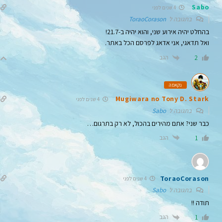
Sabo
4 שנים לפני
בתגובה ל
ToraoCorason
בהחלט יהיה אירוע שני, והוא יהיה ב-21.7!
ואל תדאגי, אני אדאג לפרסם הכל באתר.
הגב
2
נקאמה
Mugiwara no Tony D. Stark
4 שנים לפני
בתגובה ל
Sabo
כבר שני? אתם מהירים בהכול, לא רק בתרגום…
הגב
1
ToraoCorason
4 שנים לפני
בתגובה ל
Sabo
תודה !!
הגב
1