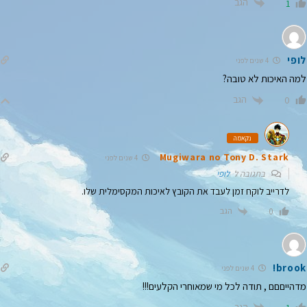
הגב
1
לופי
4 שנים לפני
למה האיכות לא טובה?
הגב
0
נקאמה
Mugiwara no Tony D. Stark
4 שנים לפני
בתגובה ל
לופי
לדרייב לוקח זמן לעבד את הקובץ לאיכות המקסימלית שלו.
הגב
0
brook!
4 שנים לפני
מדהייםםם , תודה לכל מי שמאוחרי הקלעים!!!
הגב