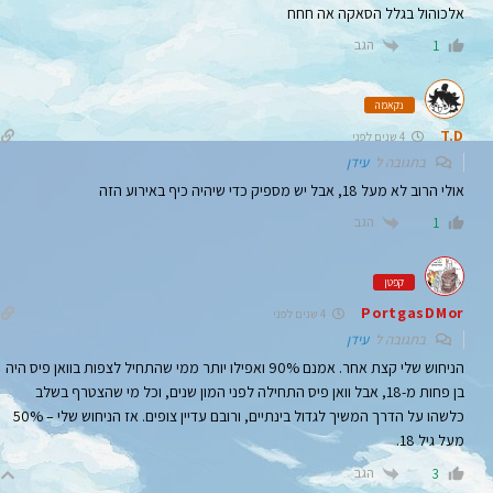
אלכוהול בגלל הסאקה אה חחח
הגב
1
נקאמה
T.D
4 שנים לפני
בתגובה ל
עידן
אולי הרוב לא מעל 18, אבל יש מספיק כדי שיהיה כיף באירוע הזה
הגב
1
קפטן
PortgasDMor
4 שנים לפני
בתגובה ל
עידן
הניחוש שלי קצת אחר. אמנם 90% ו
אפילו יותר
ממי שהתחיל לצפות בוואן פיס היה
בן פחות מ-18, אבל וואן פיס התחילה לפני המון שנים, וכל מי שהצטרף בשלב
כלשהו על הדרך המשיך לגדול בינתיים, ורובם עדיין צופים. אז הניחוש שלי – 50%
מעל גיל 18.
הגב
3