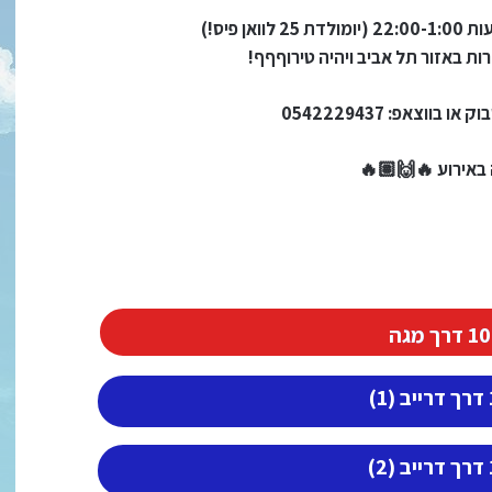
ת באזור תל אביב ויהיה טירוףףף!
ווצאפ: 0542229437
באירוע 🔥🙌🏽🔥