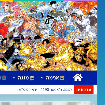
ראשי
אנימה
מנגה
ו
עדכונים
אנימה: פרק 1172 – הפרק בעריכה