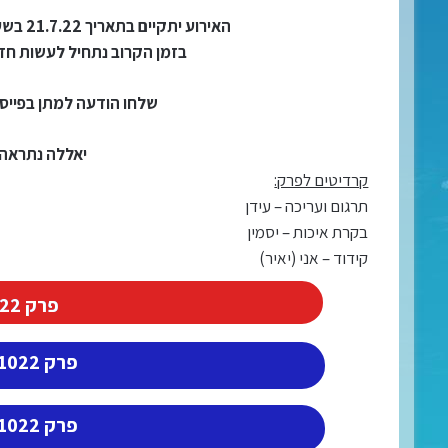
האירוע יתקיים בתאריך 21.7.22 בשעות 22:00-1:00 (יומולדת 25 לוואן פיס!)
בזמן הקרוב נתחיל לעשות חזרו
שלחו הודעה למתן בפייסבוק או ב
יאללה נתראה 
קרדיטים לפרק:
תרגום ועריכה – עידן
בקרת איכות – יסמין
קידוד – אני (יאיר)
פרק 1022 דרך מגה
פרק 1022 דרך דרייב (1)
פרק 1022 דרך דרייב (2)