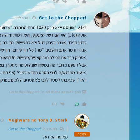
הגב
0
!Get to the Chopper
4 שנים לפני
ב-21 באוגוסט ייצא פרק 1030 תחת הכותרת "שבועת העידן החדש! לופי ואוטה".
אוטה (Uta) היא הבת של שאנקס, והיא דמות חדשה מתוך הסרט "וואן פיס: רד".
כרגע הפרק מוגדר כפרק רגיל ולא כספיישל. מדובר 
אני יודע מה אתם חושבים: "מה? כל חודש וחצי-חודשיי
מספיק כבר עם הפילרים/ריקאפים/ספיישלים! הגיעו מ
אבל הפעם מדובר פה במשהו שונה וטיפה מסקרן. בוא
מי עוד מתרגש/ת לגבי הסרט החדש כמוני? (אני מת ע
והלו"ז שכתבתי למטה לגבי צ'אפטרים שלמים בפרקים הבא
נערך לאחרונה 4 שנים לפני ע"י !Get to the Chopper
הגב
20
Mugiwara no Tony D. Stark
בתגובה ל
!Get to the Chopper
נקאמה
מאיפה המידע?