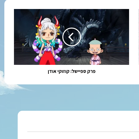
פרק
ספיישל:
קוזוקי
אודן
פרק ספיישל: קוזוקי אודן