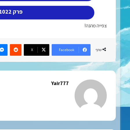
פרק 1022 דרך דרייב (3)
צפייה מהנה!
eddit
X
Facebook
שתף
Yair777