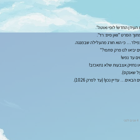
בפילר… כי הוא חורג מהעלילה שבמנגה.
ם יביאו לנו פרק סתמי?"
ים עד נפש!
ו נחזיק אצבעות שלא נתאכזב!
ל שאנקס).
ים… עדיין נכון! (עד לפרק 1026).
4 שנים לפני