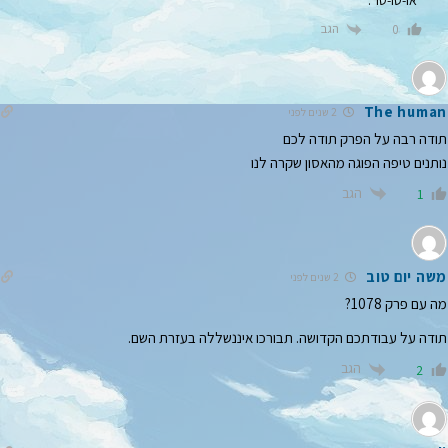
״או-טו-טו״.
הגב
0
The human
2 שנים לפני
תודה רבה על הפרק תודה לכם
נותנים טיפה הפוגה מהאסון שקרה לנו
הגב
1
משה יום טוב
2 שנים לפני
מה עם פרק 1078?
תודה על עבודתכם הקדושה. תבורכו איננשללה בעזרת השם.
הגב
2