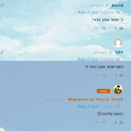
David
2 שנים לפני
בתגובה ל
Ruby .D. Eyal
ה' ישמור אותך גיבור!
הגב
5
יוסף
2 שנים לפני
בתגובה ל
Ruby .D. Eyal
השם ישמור אותך גיבור !!!
הגב
3
נקאמה
Mugiwara no Tony D. Stark
2 שנים לפני
בתגובה ל
Ruby .D. Eyal
רפואה שלמה! 🙂
הגב
4