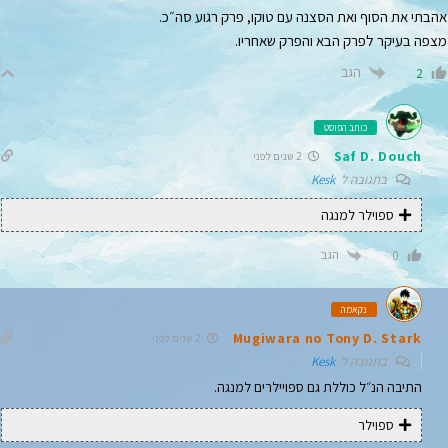
אהבתי את הסוף ואת הסצנה עם טוקו, פרק רגוע סה״כ.
מצפה בעיקר לפרק הבא והפרק שאחריו.
הגב
2
כותב הפוסט
Saf D. Douch
2 שנים לפני
בתגובה ל
Kesk
ספוילר למנגה
הגב
0
נקאמה
Mugiwara no Tony D. Stark
2 שנים לפני
בתגובה ל
Kesk
התיבה הנ״ל כוללת גם ספויילרים למנגה.
ספוילר