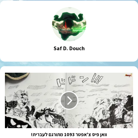
Saf D. Douch
וואן
פיס
צ'אפטר
1093
מתורגם
לעברית!
וואן פיס צ'אפטר 1093 מתורגם לעברית!