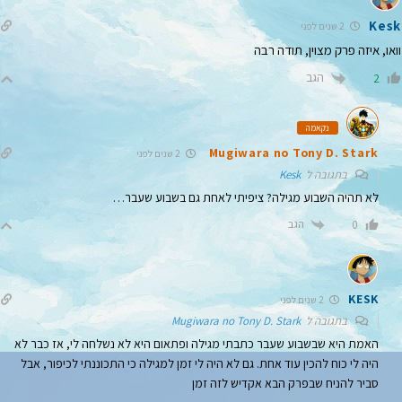
Kesk
2 שנים לפני
וואו, איזה פרק מצוין, תודה רבה
הגב
2
נקאמה
Mugiwara no Tony D. Stark
2 שנים לפני
בתגובה ל
Kesk
לא תהיה השבוע מגילה? ציפיתי לאחת גם בשבוע שעבר…
הגב
0
KESK
2 שנים לפני
בתגובה ל
Mugiwara no Tony D. Stark
האמת היא שבשבוע שעבר כתבתי מגילה ופתאום היא לא נשלחה לי, אז כבר לא
היה לי כוח להכין עוד אחת. גם לא היה לי זמן למגילה כי התכוננתי לכיפור, אבל
סביר להניח שבפרק הבא אקדיש לזה זמן