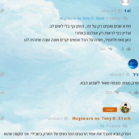
tal
2 שנים לפני
בתגובה ל
Mugiwara no Tony D. Stark
חח 4 שנים ואנחנו רק על זה.. הזמן עף בלי לשים לב.
ועדיין כיף לראות רק אצלכם באתר!
כאן מאז ולתמיד, תודה על הכל אנשים יקרים ושנה טובה שתהיה לנו
הגב
2
ניר
2 שנים לפני
פרק מצוין. מצפה מאוד לשבוע הבא.
הגב
0
נקאמה
Mugiwara no Tony D. Stark
2 שנים לפני
בתגובה ל
ניר
הפרק הבא מעבד את אחד הרגעים המרגשים של הארק בשבילי. אני מקווה שהוא