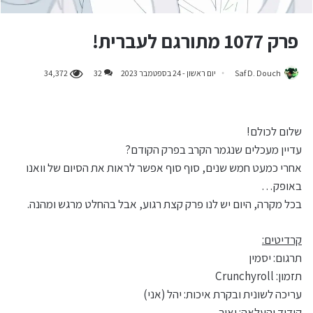
פרק 1077 מתורגם לעברית!
Saf D. Douch
יום ראשון - 24 בספטמבר 2023
32
34,372
שלום לכולם!
עדיין מעכלים שנגמר הקרב בפרק הקודם?
אחרי כמעט חמש שנים, סוף סוף אפשר לראות את הסיום של וואנו
באופק…
בכל מקרה, היום יש לנו פרק קצת רגוע, אבל בהחלט מרגש ומהנה.
קרדיטים:
תרגום: יסמין
תזמון: Crunchyroll
עריכה לשונית ובקרת איכות: יהל (אני)
קידוד והעלאה: יאיר