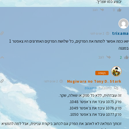
יבוצע כמו שצריך.
הגב
0
trixama
2 שנים לפני
יואו כמה אפשר למתוח את הפרקים, כל שלושת הפרקים האחרונים היו צאפטר 1
במנגה
הגב
2
נקאמה
Mugiwara no Tony D. Stark
2 שנים לפני
בתגובה ל
trixama
זה עובדתית, ללא כל ספק או שאלה, שקר.
פרק 1075 עיבד את צ׳אפטר 1048.
פרק 1076 עיבד את צ׳אפטר 1049.
פרק 1077 עיבד את צ׳אפטר 1050.
זכותך המלאה לא לאהוב את הפרק וגם לכתוב ביקורת עניינית, אבל למה להמציא