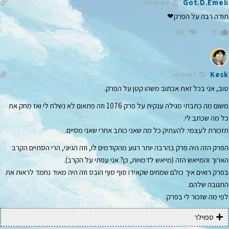
Got.D.Emeli
2 שנים לפני
תודה רבה על הפרק❤
הגב
0
Kesk
2 שנים לפני
טוב, אני בכל זאת אכתוב משהו קטן על הפרק.
משום מה כתבתי מגילה ענקית על פרק 1076 וזה פתאום לא נשלח לי ואז מחק את
כל מה שכתב לי.
תזכורת לעצמי: להעתיק כל מה שאני כותב אחרי שאני מסיים.
הפרק הזה היה פרק בהרבה יותר רגוע מהקודמים לו, וזה הגיוני, הרי הסתיים הקרב
הארוך והמייאש הזה (מייאש לדמויות, כן? אני עפתי על הקרב).
בפרק רואים איך כולם שמחים שקאידו סוף סוף הובס וזה היה מאוד נחמד לראות את
התגובה שלהם.
לפי מה שזכור לי בפרק:
ספוילר