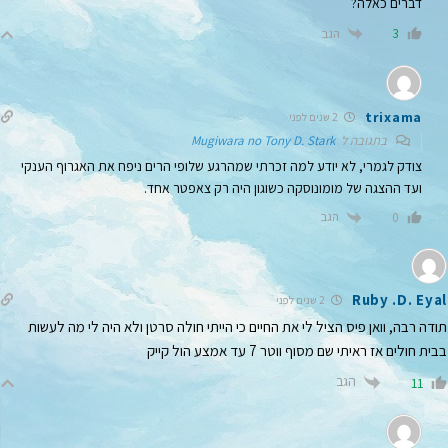
דברים כאלה?
הגב
3
trixama
2 שנים לפני
בתגובה ל
Mugiwara no Tony D. Stark
צודק לגמרי, לא יודע למה זכרתי שמהרגע שלופי הרים ניפח את האגרוף הענקי
ועד ההצגה של מומונוסקה כשוגון היה רק צאפטר אחד.
הגב
0
Ruby .D. Eyal
2 שנים לפני
תודה רבה, וואן פיס הציל לי את החיים כי הייתי חולה סרטן ולא היה לי מה לעשות
בבית חולים אז ראיתי שם מסוף ווטר 7 עד אמצע הול קייק
הגב
11