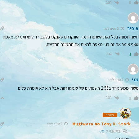
הגב
0
אופיר
2 שנים לפני
תשנו תמונה בכל זאת השתנו היונקו, היונקו הם שאנקס בלקבירד לופי ואני לא מאמין
שאני אומר את זה בגי. מצפה לראות את התמונה החדשה,
הגב
1
מגי
2 שנים לפני
משהו ממש מוזר ב2:55 השפתיים של יאמטו זזות אבל היא לא אומרת כלום
הגב
0
נקאמה
Mugiwara no Tony D. Stark
2 שנים לפני
בתגובה ל
מגי