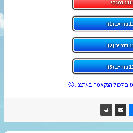
טוב לכול הנקאמה בארצנו. 🙂
R
Messenger
שתף במייל
הדפס/י