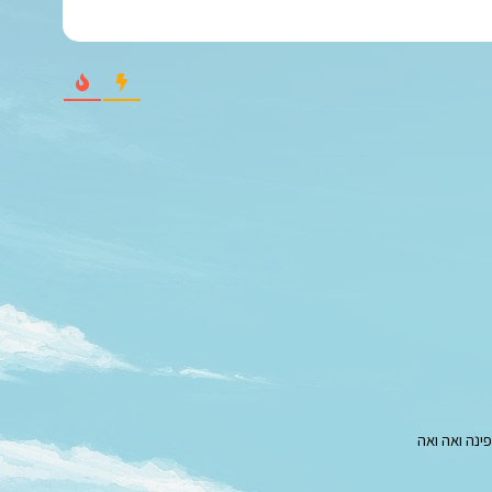
י
ל
*
נה ואה ואה