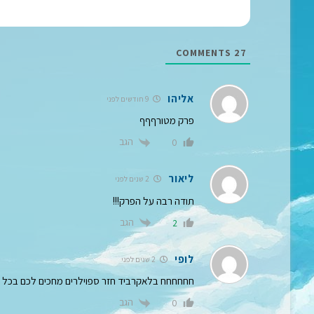
COMMENTS
27
אליהו
9 חודשים לפני
פרק מטורףףף
הגב
0
ליאור
2 שנים לפני
תודה רבה על הפרק!!!
הגב
2
לופי
2 שנים לפני
חחחחחח בלאקרביד חזר ספוילרים מחכים לכם בכל פי
הגב
0