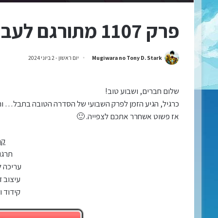
פרק 1107 מתורגם לעברית!
Mugiwara no Tony D. Stark
יום ראשון - 2 ביוני 2024
שלום חברים, ושבוע טוב!
כרגיל, הגיע הזמן לפרק השבועי של הסדרה הטובה בתבל… והא
אז פשוט אשחרר אתכם לצפייה. 🙂
קר
תרגום
עריכה ל
עיצוב ד
קידוד ו