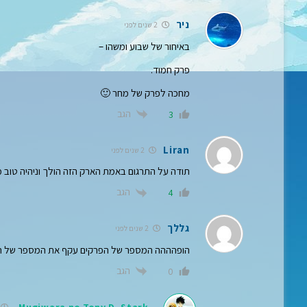
ניר
2 שנים לפני
באיחור של שבוע ומשהו –
פרק חמוד.
מחכה לפרק של מחר 🙂
הגב
3
Liran
2 שנים לפני
תודה על התרגום באמת הארק הזה הולך וניהיה טוב 
הגב
4
גללך
2 שנים לפני
הופהההה המספר של הפרקים עקף את המספר של הצאפ
הגב
0
Mugiwara no Tony D. Stark