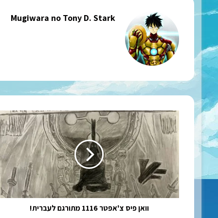
Mugiwara no Tony D. Stark
וואן
פיס
צ'אפטר
1116
מתורגם
לעברית!
וואן פיס צ'אפטר 1116 מתורגם לעברית!