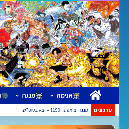
ראשי
אנימה
מנגה
ו
עדכונים
אנימה: פרק 1172 – הפרק בעריכה