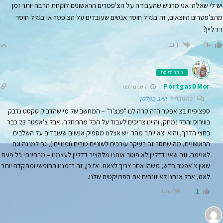
יש לי שאלה: אני מרגיש שהעבודה על הצ'פטרים הראשונים לוקחת הרבה יותר זמן
מהצ'פטרים היוצאים, זה בגלל חוסר אנשים שעובדים על הצ'פטר או בגלל חוסר
דדליין?
הגב
-1
כותב הפוסט
PortgasDMor
7 שנים לפני
בתגובה ל
יואב פקלמן
ספציפית בצ'אפטר הזה קרה לנו "פנצ'ר" – המחשב של מי שהדביק טקסט נדבק
בווירוס והכל נמחק, והיינו צריכים לעבוד על הכל מהתחלה. אבל צ'אפטר 23 כבר
בחצי הדרך, והוא יצא יותר מהר. יש אצלנו מספיק אנשים שעובדים על השלבים
הראשונים, מה שחסר זה בעיקר עורכים לשוניים טובים (ופנויים!), גם למנגה וגם
לאנימה. וזה שאין דדליין לא פוטר אותנו מלהציב דדליין לעצמנו – מבחינתי כל פעם
שאין צ'אפטר חדש, משהו אחר צריך לצאת. אז כן, זה בזמננו החופשי ומתקדם יותר
לאט, אבל אנחנו לא זונחים את הפרויקטים שלנו.
הגב
1