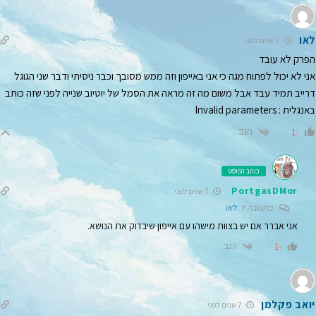
לאו
7 שנים לפני
הפרק לא עובד
אני לא יכול לפתוח מגה כי אני באייפון וזה ממש מסובך וכבר ניסיתי ודבר שני הגוגל
דרייב תמיד עבד אבל משום מה זה מראה את הסמל של יוטיוב שנייה לפני שזה כותב
באנגלית : Invalid parameters
הגב
-1
כותב הפוסט
PortgasDMor
7 שנים לפני
בתגובה ל
לאו
אני אברר אם יש בצוות מישהו עם אייפון שיבדוק את הנושא.
הגב
-1
יואב פקלמן
7 שנים לפני