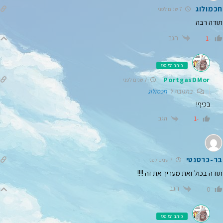
חכמולוג
7 שנים לפני
תודה רבה
הגב
-1
כותב הפוסט
PortgasDMor
7 שנים לפני
בתגובה ל
חכמולוג
בכיף!
הגב
-1
בר-כרסנטי
7 שנים לפני
תודה בכול זאת מעריך את זה !!!!
הגב
0
כותב הפוסט