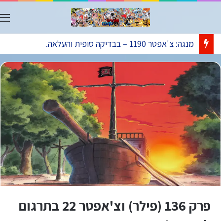
ת
אנימה: פרק 1173 – ישודר בתאריך 09.08.
פרק 136 (פילר) וצ'אפטר 22 בתרגום