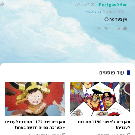
PortgasDMor
7 שנים לפני
בתגובה ל
בר-כרסנטי
אין בעד מה 🙂
הגב
-1
עוד פוסטים
וואן פיס צ'אפטר 1190 מתורגם
וואן פיס פרק 1172 מתורגם לעברית
לעברית!
+ מערכת צפייה חדשה באתר!
שבת - 8 באוגוסט 2026
יום שני - 3 באוגוסט 2026