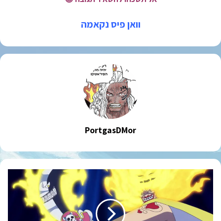
וואן פיס נקאמה
PortgasDMor
פרק
864
+
המשחק
החדש