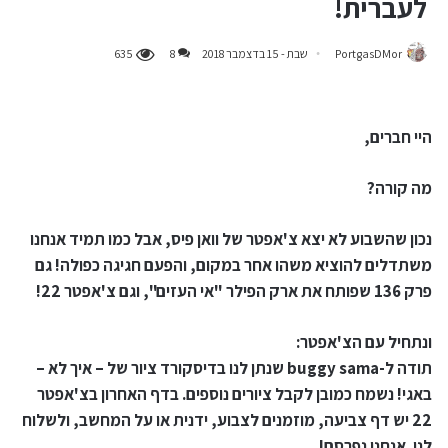
לעברית!
PortgasDMor
שבת - 15 בדצמבר 2018
8
635
היי חברים,
מה קורה?
נכון שהשבוע לא יצא צ'אפטר של וואן פיס, אבל כמו תמיד אנחנו
משתדלים להוציא משהו אחר במקום, והפעם חגיגה כפולה! גם
פרק 136 שפותח את ארק הפילר "אי העזים", וגם צ'אפטר 22!
ונתחיל עם הצ'אפטר:
תודה ל-buggy sama שנתן לנו בדיסקורד ציור של – איך לא –
באגי! נשמח כמובן לקבל ציורים נוספים. בדף האחרון בצ'אפטר
22 יש דף צביעה, מוזמנים לצבוע, ידנית או על המחשב, ולשלוח
לנו. אנחנו נפרסם!