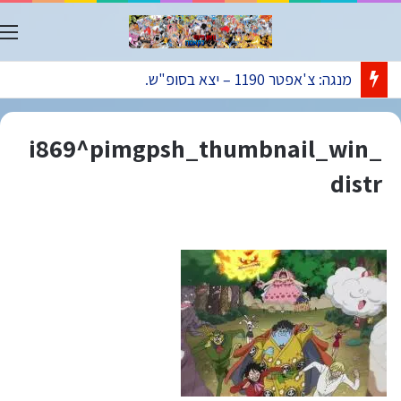
ת
מנגה: צ'אפטר 1190 – יצא בסופ"ש.
i869^pimgpsh_thumbnail_win_
distr