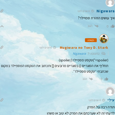
Nigawara
4 שנים לפני
איך עושים הזהרת ספויילר?
הגב
0
נקאמה
Mugiwara no Tony D. Stark
4 שנים לפני
בתגובה ל
Nigawara
(spoiler=")טקסט מספיילר(/spoiler)
תחליף את הסוגריים () בסוגריים מרובעים [] ותכתוב את הטקסט המספיילר במקום
שכתבתי ״טקסט מספיילר״.
הגב
0
עילי
4 שנים לפני
תודה רבה על הפרק
לדעתי זה לא שערכתם את הפרק לא טוב או משהו