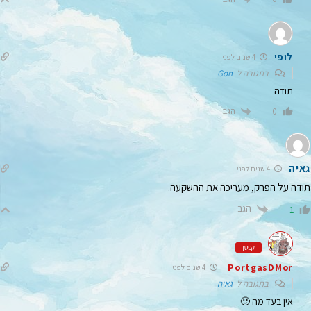
לופי
4 שנים לפני
בתגובה ל
Gon
תודה
הגב
0
גאיה
4 שנים לפני
תודה על הפרק, מעריכה את ההשקעה.
הגב
1
קפטן
PortgasDMor
4 שנים לפני
בתגובה ל
גאיה
אין בעד מה 🙂