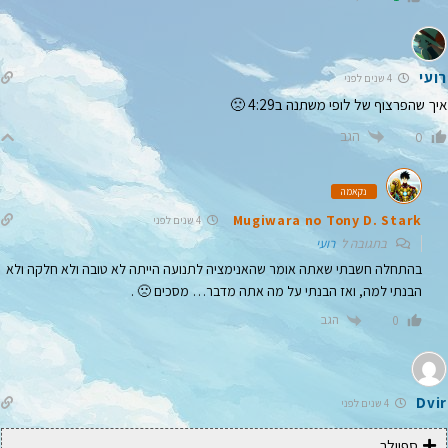
רועי
4 שנים לפני
איך שהפרצוף של לופי משתנה ב4:29 🙁
הגב
0
נקאמה
Mugiwara no Tony D. Stark
4 שנים לפני
בתגובה ל
רועי
בהתחלה חשבתי שאתה אומר שהאנימציה לתנועה הייתה לא טובה ולא חלקה ולא
הבנתי למה, ואז הבנתי על מה אתה מדבר… מסכים 🙁 .
הגב
0
Dvir
4 שנים לפני
ספוילר