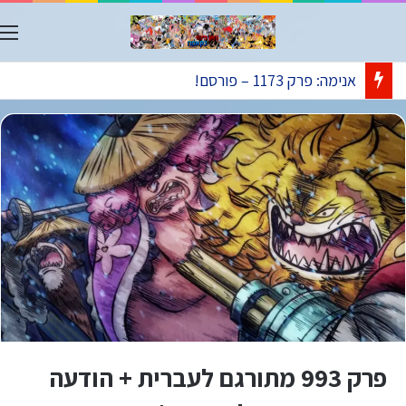
ת
אנימה: פרק 1173 – פורסם!
פרק 993 מתורגם לעברית + הודעה