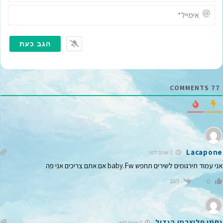
*
א
י
מ
י
י
ל
*
COMMENTS
77
Lacapone
2 שנים לפני
אני עמוד תירגומים לשירים תחפש baby.Fw אם אתם צריכים אני פה
הגב
0
נחמן פלוצרמן הגדול
3 שנים לפני