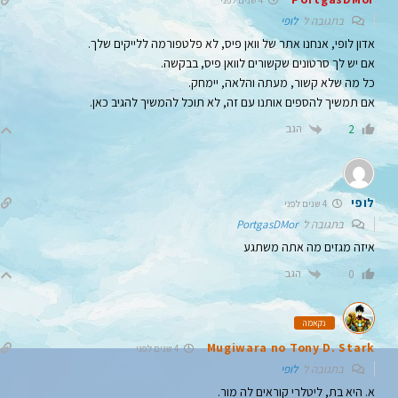
בתגובה ל
לופי
אדון לופי, אנחנו אתר של וואן פיס, לא פלטפורמה ללייקים שלך.
אם יש לך סרטונים שקשורים לוואן פיס, בבקשה.
כל מה שלא קשור, מעתה והלאה, יימחק.
אם תמשיך להספים אותנו עם זה, לא תוכל להמשיך להגיב כאן.
הגב
2
לופי
4 שנים לפני
בתגובה ל
PortgasDMor
איזה מגזים מה אתה משתגע
הגב
0
נקאמה
Mugiwara no Tony D. Stark
4 שנים לפני
בתגובה ל
לופי
א. היא בת, ליטלרי קוראים לה מור.