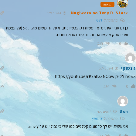
נקאמה
Mugiwara no Tony D. Stark
4 שנים לפני
בתגובה ל
רועי
כן גם אני ראיתי מזמן, פשוט רק עכשיו כתבתי על זה משום מה… ;-; (על עצמי)
ואני בספק שיעשו את זה. זה סתם טרול חחחח.
הגב
0
גינטוקי
4 שנים לפני
אשמח ללייק
https://youtu.be/rKxah33NObw
הגב
0
Gon
4 שנים לפני
בתגובה ל
גינטוקי
אני עשיתי יש לך סרטונים קטלניים כמו שלי כי גם לי יש ערוץ amv
הגב
0