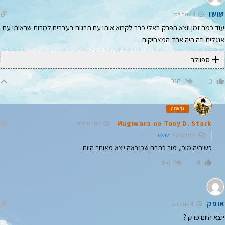
שושו
4 שנים לפני
עוד כמה זמן יוצא הפרק באלי כבר לקרוא אותו עם תרגום בעברים למרות שראיתי עם
אנגלית וזה היה אחד המצחיקים
ספוילר
הגב
0
נקאמה
Mugiwara no Tony D. Stark
4 שנים לפני
בתגובה ל
שושו
כשיהיה מוכן, מור כתבה שכנראה ייצא מאוחר היום.
הגב
0
אופק
4 שנים לפני
יוצא היום פרק ?