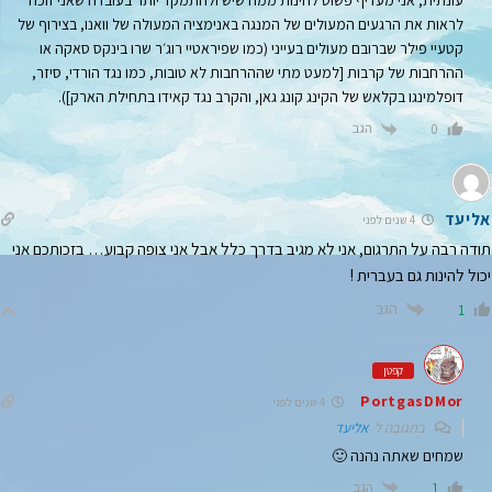
לראות את הרגעים המעולים של המנגה באנימציה המעולה של וואנו, בצירוף של
קטעיי פילר שברובם מעולים בעייני (כמו שפיראטיי רוג׳ר שרו בינקס סאקה או
ההרחבות של קרבות [למעט מתי שההרחבות לא טובות, כמו נגד הורדי, סיזר,
דופלמינגו בקלאש של הקינג קונג גאן, והקרב נגד קאידו בתחילת הארק]).
הגב
0
אליעד
4 שנים לפני
תודה רבה על התרגום, אני לא מגיב בדרך כלל אבל אני צופה קבוע… בזכותכם אני
יכול להינות גם בעברית !
הגב
1
קפטן
PortgasDMor
4 שנים לפני
בתגובה ל
אליעד
שמחים שאתה נהנה 🙂
הגב
1