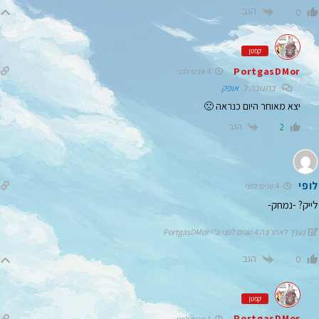
הגב
0
קפטן
PortgasDMor
4 שנים לפני
בתגובה ל
אופק
יצא מאוחר היום כנראה 🙁
הגב
2
לופי
4 שנים לפני
לייק? -נמחק-
נערך לאחרונה 4 שנים לפני ע"י PortgasDMor
הגב
0
קפטן
PortgasDMor
4 שנים לפני