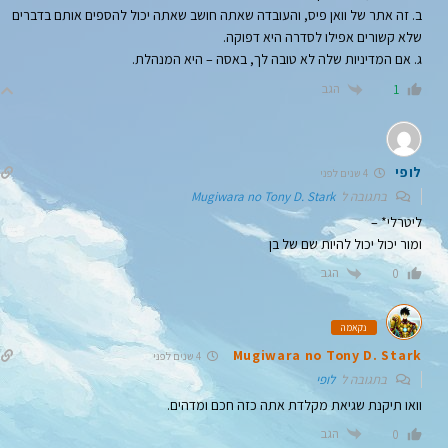
ב. זה אתר של וואן פיס, והעובדה שאתה חושב שאתה יכול להספים אותם בדברים
שלא קשורים אפילו לסדרה היא דפוקה.
ג. אם המדיניות שלה לא טובה לך, באסה – היא המנהלת.
הגב
1
לופי
4 שנים לפני
בתגובה ל
Mugiwara no Tony D. Stark
ליטרלי* –
ומור יכול יכול להיות שם של בן
הגב
0
נקאמה
Mugiwara no Tony D. Stark
4 שנים לפני
בתגובה ל
לופי
וואו תיקנת שגיאת מקלדת אתה כזה חכם ומדהים.
הגב
0