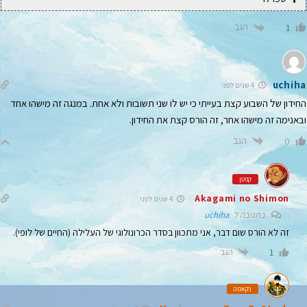
הגב
1
uchiha
4 שנים לפני
החידון של השבוע קצת בעייתי כי יש לו שני תשובות ולא אחת. במנגה זה מישהו אחד
ובאנימה זה מישהו אחר, זה הורס קצת את החידון.
הגב
0
קפטן
Akagami no Shimon
4 שנים לפני
בתגובה ל
uchiha
זה לא הורס שום דבר, אני מתכוון בסדר הכרונולוגי של העלילה (החיים של לופי).
הגב
1
נקאמה