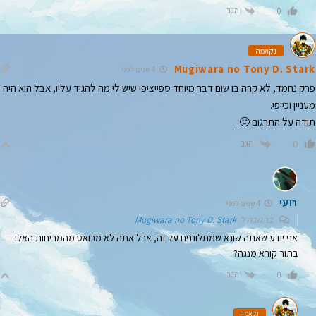
הגב
0
נקאמה
Mugiwara no Tony D. Stark
4 שנים לפני
פרק נחמד, לא קרה בו שום דבר מיוחד ספייציפי שיש לי מה להגיד עליו, אבל הוא היה
מעניין וכייפי.
תודה על התרגום 🙂 .
הגב
0
רועי
4 שנים לפני
בתגובה ל
Mugiwara no Tony D. Stark
אני יודע שאתה שונא שמתלוננים על זה, אבל אתה לא מבואס מהמריחות האלו
בתור קורא מנגה?
הגב
0
נקאמה