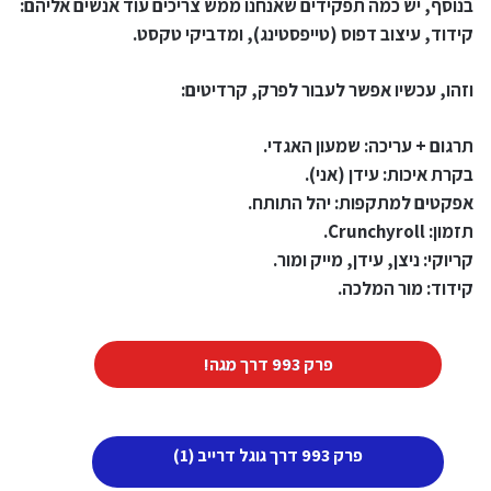
בנוסף, יש כמה תפקידים שאנחנו ממש צריכים עוד אנשים אליהם:
קידוד, עיצוב דפוס (טייפסטינג), ומדביקי טקסט.
וזהו, עכשיו אפשר לעבור לפרק, קרדיטים:
תרגום + עריכה: שמעון האגדי.
בקרת איכות: עידן (אני).
אפקטים למתקפות: יהל התותח.
תזמון: Crunchyroll.
קריוקי: ניצן, עידן, מייק ומור.
קידוד: מור המלכה.
פרק 993 דרך מגה!
פרק 993 דרך גוגל דרייב (1)