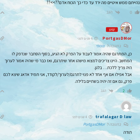
נהייתם ממש איטיים מה ירד עד כדי כך הכוח אדם??>>??
הגב
0
קפטן
PortgasDMor
4 שנים לפני
בתגובה ל
צומפי
כן, המתרגם שהיה אמור לעבוד על הפרק לא הגיע, בסוף הסתבר שנדפק לו
המחשב. היינו צריכים למצוא מישהו אחר שיתרגם, ואז כבר מי שהיה אמור לערוך
היה צריך ללכת… בלגן.
אבל אפילו אם אף אחד לא פנוי לתרגם/לערוך/לקודד, אני תמיד אדאג שיצא לכם
פרק, גם אם זה יהיה בשתיים בלילה.
הגב
2
trafalagar D law
4 שנים לפני
בתגובה ל
PortgasDMor
תודה