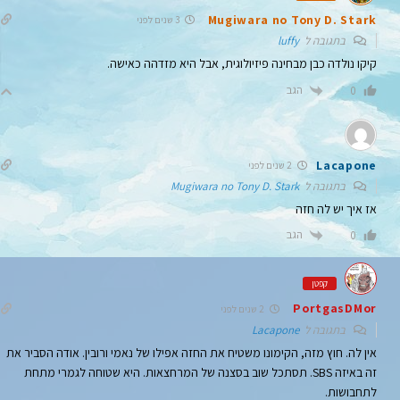
Mugiwara no Tony D. Stark
3 שנים לפני
בתגובה ל
luffy
קיקו נולדה כבן מבחינה פיזיולוגית, אבל היא מזדהה כאישה.
הגב
0
Lacapone
2 שנים לפני
בתגובה ל
Mugiwara no Tony D. Stark
אז איך יש לה חזה
הגב
0
קפטן
PortgasDMor
2 שנים לפני
בתגובה ל
Lacapone
אין לה. חוץ מזה, הקימונו משטיח את החזה אפילו של נאמי ורובין. אודה הסביר את
זה באיזה SBS. תסתכל שוב בסצנה של המרחצאות. היא שטוחה לגמרי מתחת
לתחבושות.