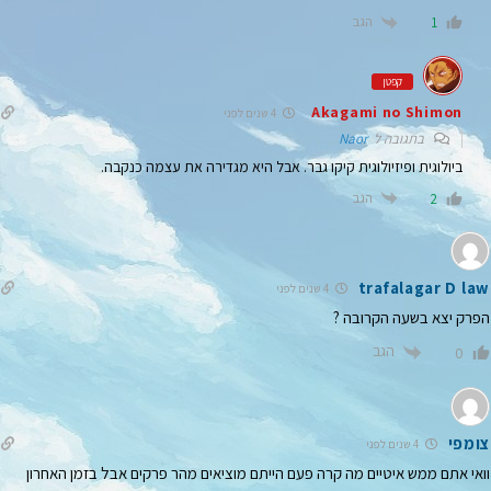
הגב
1
קפטן
Akagami no Shimon
4 שנים לפני
בתגובה ל
Naor
ביולוגית ופיזיולוגית קיקו גבר. אבל היא מגדירה את עצמה כנקבה.
הגב
2
trafalagar D law
4 שנים לפני
הפרק יצא בשעה הקרובה ?
הגב
0
צומפי
4 שנים לפני
וואי אתם ממש איטיים מה קרה פעם הייתם מוציאים מהר פרקים אבל בזמן האחרון