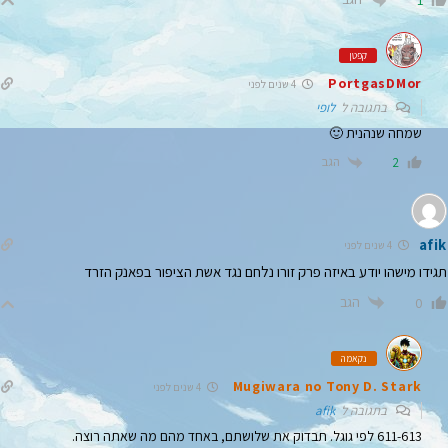
1
קפטן
PortgasDMor
4 שנים לפני
בתגובה ל
לופי
שמחה שנהנית 🙂
הגב
2
afik
4 שנים לפני
תגידו מישהו יודע באיזה פרק זורו נלחם נגד אשת הציפור בפאנק הזרד
הגב
0
נקאמה
Mugiwara no Tony D. Stark
4 שנים לפני
בתגובה ל
afik
611-613 לפי גוגל. תבדוק את שלושתם, באחד מהם מה שאתה רוצה.