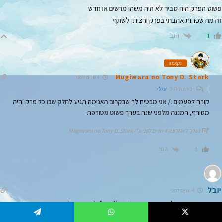
פשוט הפרק היה סביר לא היה משהו מרשים או חדש
זה מה שפחות אהבתי בפרק ורציתי לשתף
הגב
1
נקאמה
Mugiwara no Tony D. Stark
4 שנים לפני
בתגובה ל
עילי
קורה לפעמים :/ אני מבטיח לך שבקרוב האנימה תגיע לחלק שבו כל פרק יהיה
מטורף, המנגה מלפני שנה בערך פשוט מטורפת.
נערך לאחרונה 4 שנים לפני ע"י Mugiwara no Tony D. Stark
הגב
0
יובל
4 שנים לפני
אתם חייבים דחוף להפסיק עם התרגום ה"גברי" ליאמאטו ולקיקו,
זה נכון ששתיהן מתייחסות לעצמן בתור גבר, ורק התרגום שלהן מדברות על עצמן
Telegram
WhatsApp