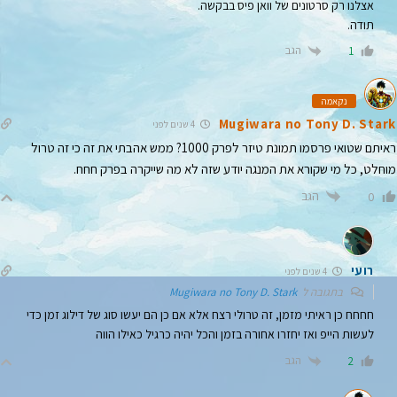
אצלנו רק סרטונים של וואן פיס בבקשה.
תודה.
הגב
1
נקאמה
Mugiwara no Tony D. Stark
4 שנים לפני
ראיתם שטואי פרסמו תמונת טיזר לפרק 1000? ממש אהבתי את זה כי זה טרול
מוחלט, כל מי שקורא את המנגה יודע שזה לא מה שייקרה בפרק חחח.
הגב
0
רועי
4 שנים לפני
בתגובה ל
Mugiwara no Tony D. Stark
חחחח כן ראיתי מזמן, זה טרולי רצח אלא אם כן הם יעשו סוג של דילוג זמן כדי
לעשות הייפ ואז יחזרו אחורה בזמן והכל יהיה כרגיל כאילו הווה
הגב
2