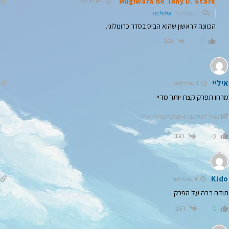
Mugiwara no Tony D. Stark
4 שנים לפני
בתגובה ל
uchiha
הכוונה לראשון שהוא הביס בסדר כרונולוגי.
הגב
0
איליי
4 שנים לפני
מרחו תפרק קצת יותר מדיי
נערך לאחרונה 4 שנים לפני ע"י איליי
הגב
0
Kido
4 שנים לפני
תודה רבה על הפרק
הגב
1