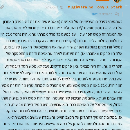
Mugiwara no Tony D. Stark
4 שנים לפני
בתגובה ל
רועי
כשהגעתי לפרקים העכשיויים של האנימה (שאגב עשיתי את זה בול בפרק האחרון
של הלבלי – תזמון מושלם 🙂 ) והתחלתי לצפות בה באופן שבועי לאחר שקראתי
את המנגה זה ממש הפריע לי, ועל כמעט כל פרק אמרתי שהוא היה נחמד אבל היו
לי תלונות גדולות עליו בתגובות (מקרים נדירים שזה לא קרה היו הפרקים שבהם
למשל זורו נלחם בהוקינס והפרק שזורו עשה את הטאצומאקי הראשון שלו בוואנו,
אלה היו פרקים שאהבתי אז). זה השתנה לאחר שהאנימה חזרה מההפסקה של
הקורונה. במהלך החצי שנה הזאת שלא יצאו פרקים לא באמת הרגשתי שממש
חסר לי משהו, זה היה מבאס שאין פרקים חדשים, אבל לא ממש חסר לי בטירוף,
אבל ברגע שהאנימה חזרה אני ממש התחלתי לאהוב את הפרקים. לא יודע אם זה
היה בגלל שהתגעגעתי לאנימה בלי לשים לב או שסתם התחילו פחות להפריע לי
המריחות, אבל באמת ממש ממש נהניתי מהפרקים ולמרות שהיו מריחות זה ממש
לא הפריע לי. מאז, למעט פרקים ספייציפים כמו זה שחשף את האקי המלכים של
זורו שבהם אני לא אוהב את הביצוע של האנימה, המריחות ממש לא מעניינות אותי.
בגדול, אני מסתכל על האנימה ככה: היא שבועית. היא תמיד הייתה שבועית, היא
עכשיו שבועית, והיא גם כנראה תמיד תהיה שבועית כי זה רווחי לחברות ההפקה.
אז, במקום להמשיך להתלונן על הקצב האיטי והעובדה שעושים אדפטציה ל- X
עמודים מהמנגה ולחשוב כל הזמן על כמה שהפייסינג היה יותר טוב אם היא הייתה
עונתית, אני מעדיף פשוט להינות ממה שיש ולהתמקד יותר בעובדה שאני זוכה