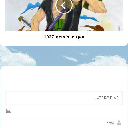
1027
וואן פיס צ'אפטר 1027
ש
ם