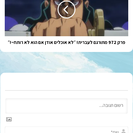
לעברית!
״לא
אוכלים
אודן
אם
הוא
לא
פרק 972 מתורגם לעברית! ״לא אוכלים אודן אם הוא לא רותח~!״
רותח~!
״
ש