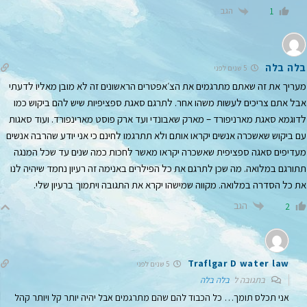
הגב
1
בלה בלה
5 שנים לפני
מעריך את זה שאתם מתרגמים את הצ׳אפטרים הראשונים זה לא מובן מאליו לדעתי
אבל אתם צריכים לעשות משהו אחר. לתרגם סאגת ספציפיות שיש להם ביקוש כמו
לדוגמא סאגת מארניפורד – מארק שאבונדי ועד ארק פוסט מארינפורד. ועוד סאגות
עם ביקוש שאשכרה אנשים יקראו אותם ולא תתרגמו לחינם כי אני יודע שהרבה אנשים
מעדיפים סאגה ספציפית שאשכרה יקראו מאשר לחכות כמה שנים עד שכל המנגה
תתורגם במלואה. מה שכן לתרגם את כל הפילרים באנימה זה רעיון נחמד שיהיה לנו
את כל הסדרה במלואה. מקווה שמישהו יקרא את התגובה ויתמוך ברעיון שלי.
הגב
2
Traflgar D water law
5 שנים לפני
בתגובה ל
בלה בלה
אני תכלס תומך… כל הכבוד להם שהם מתרגמים אבל יהיה יותר קל ויותר קהל