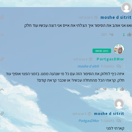
moshe d sitrit
5 שנים לפני
ואוו אני אוהב את הסיפור איך הצלתי את אייס אני רוצה עכשיו עוד חלק
הגב
1
כותב הפוסט
PortgasDMor
5 שנים לפני
בתגובה ל
moshe d sitrit
איזה כיף לחלוק את הסיפור הזה עם כל מי שנהנה ממנו. בזמני הפנוי אוסיף עוד
חלק. קראתי הכל מהתחלה עכשיו? או שכבר קראת קודם?
הגב
1
moshe d sitrit
5 שנים לפני
בתגובה ל
PortgasDMor
קארתי לפני