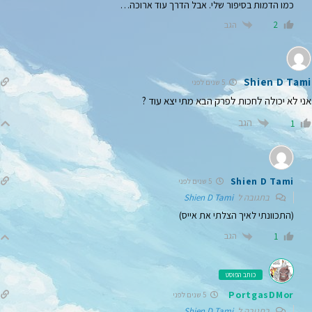
כמו הדמות בסיפור שלי. אבל הדרך עוד ארוכה…
הגב
2
Shien D Tami
5 שנים לפני
אני לא יכולה לחכות לפרק הבא מתי יצא עוד ?
הגב
1
Shien D Tami
5 שנים לפני
בתגובה ל
Shien D Tami
(התכוונתי לאיך הצלתי את אייס)
הגב
1
כותב הפוסט
PortgasDMor
5 שנים לפני
בתגובה ל
Shien D Tami