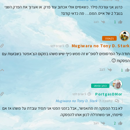
כרגע אני עורכת פילר. כשאסיים אולי אכתוב עוד פרק. או אערוך את הפרק השני
בנובל 2 של אייס. הממ… מה כדאי קודם?
הגב
1
נקאמה
Mugiwara no Tony D. Stark
5 שנים לפני
תודה על הפרסומים לסופ״ש זה ממש כייף שיש משהו במקום הצ׳אפטר בשבועות עם
הפסקות 🙂 .
הגב
1
כותב הפוסט
PortgasDMor
5 שנים לפני
בתגובה ל
Mugiwara no Tony D. Stark
לא בכל הפסקה זה מתאפשר, אבל בזמני הפנוי אני תמיד עובדת על משהו אז אם
סיימתי, אני משתדלת לכוון אותו להפסקה.
הגב
2