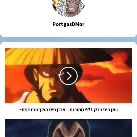
PortgasDMor
וואן
פיס
פרק
971
מתורגם
–
אודן
פיס
הולך
ומתחמם~
וואן פיס פרק 971 מתורגם – אודן פיס הולך ומתחמם~
פרק
972
מתורגם