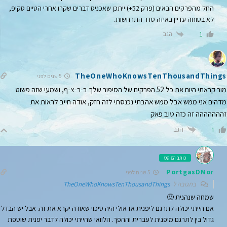
החל מהפרקים הבאים (פרק 52+) ייתכן שאכניס דברים שקרו אחרי הטיים סקיפ,
לא בטוחה עדיין באיזה סדר התרחשות.
הגב
1
TheOneWhoKnowsTenThousandThings
5 שנים לפני
מור קראתי היום את כל 52 הפרקים של הסיפור שלך ב-ר-צ-ף, ושמעי שזה פשוט
מדהים אני ממש אבל ממש אהבתי נכנסתי לזה חזק, אודה חייב לראות את
זההההההה זה כזה טוב פאק
הגב
1
כותב הפוסט
PortgasDMor
5 שנים לפני
בתגובה ל
TheOneWhoKnowsTenThousandThings
שמחה שנהנית 🙂
אם הייתי יכולה לתרגם ליפנית אז אולי היה סיכוי שאודה יקרא את זה. אבל יש הבדל
גדול בין לתרגם מיפנית לעברית וההפך. הלוואי שהייתי יכולה לדבר יפנית שוטפת