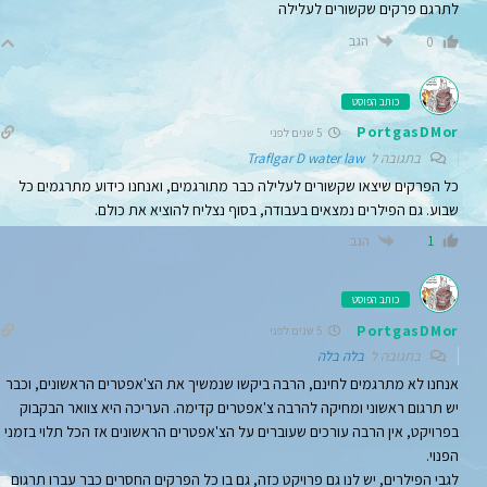
לתרגם פרקים שקשורים לעלילה
הגב
0
כותב הפוסט
PortgasDMor
5 שנים לפני
בתגובה ל
Traflgar D water law
כל הפרקים שיצאו שקשורים לעלילה כבר מתורגמים, ואנחנו כידוע מתרגמים כל
שבוע. גם הפילרים נמצאים בעבודה, בסוף נצליח להוציא את כולם.
הגב
1
כותב הפוסט
PortgasDMor
5 שנים לפני
בתגובה ל
בלה בלה
אנחנו לא מתרגמים לחינם, הרבה ביקשו שנמשיך את הצ'אפטרים הראשונים, וכבר
יש תרגום ראשוני ומחיקה להרבה צ'אפטרים קדימה. העריכה היא צוואר הבקבוק
בפרויקט, אין הרבה עורכים שעוברים על הצ'אפטרים הראשונים אז הכל תלוי בזמני
הפנוי.
לגבי הפילרים, יש לנו גם פרויקט כזה, גם בו כל הפרקים החסרים כבר עברו תרגום