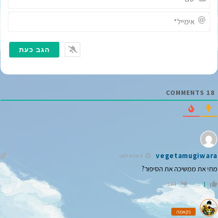
ם
*
א
י
מ
י
י
ל
*
COMMENTS
18
vegetamugiwara
4 שנים לפני
מתי את ממשיכה את הסיפור?
הגב
1
נקאמה