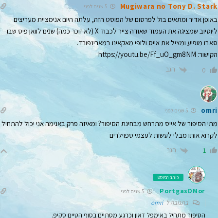
Mugiwara no Tony D. Stark
5 שנים לפני
באופן אדיר ומתאים בול לפרסום של הפוסט הזה, עלתה היום אנימציית מעריצים
ליוטיוב שמציגה את העמוד שאודה צייר לכבוד X (לא זוכר כמה) שנים לוואן פיס שבו
סאבו מופיע ומציל את אייס ולופי מאקאינו במארינפורד.
הקישור:
https://youtu.be/Ff_uO_gm8NM
הגב
0
omri
5 שנים לפני
מתי הסיפור של אייס מתרחש מבחינת הסיפור? ומאיזה פרק באנימה אני יכול להתחיל
לקרוא אותו מבלי לעשות לעצמי ספוילרים
הגב
1
כותב הפוסט
PortgasDMor
5 שנים לפני
בתגובה ל
omri
הסיפור מתחיל באימפל דאון וכרגע מסתיים בסוף הטיים סקיפ.